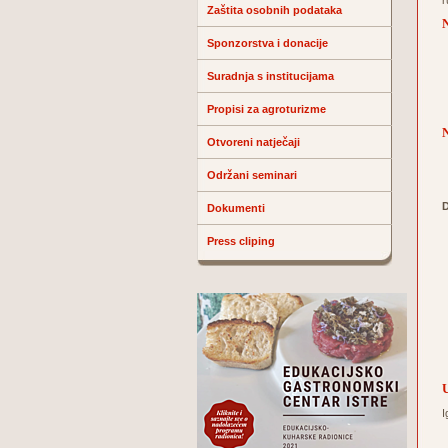
r
Zaštita osobnih podataka
N
Sponzorstva i donacije
Suradnja s institucijama
Propisi za agroturizme
N
Otvoreni natječaji
Održani seminari
D
Dokumenti
Press cliping
I