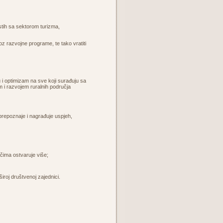
istih sa sektorom turizma,
oz razvojne programe, te tako vratiti
tivu i optimizam na sve koji surađuju sa
em i razvojem ruralnih područja
a prepoznaje i nagrađuje uspjeh,
ačima ostvaruje više;
široj društvenoj zajednici.