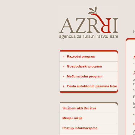
N
Razvojni program
Gospodarski program
Međunarodni program
A
r
Cesta autohtonih pasmina Istre
S
P
I
A
Službeni akti Društva
Misija i vizija
P
Pristup informacijama
A