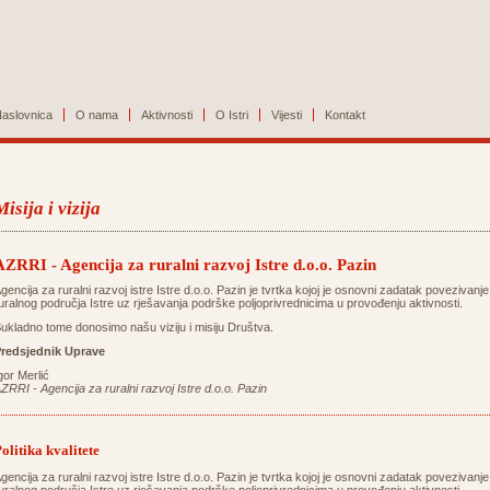
aslovnica
O nama
Aktivnosti
O Istri
Vijesti
Kontakt
Misija i vizija
AZRRI - Agencija za ruralni razvoj Istre d.o.o. Pazin
gencija za ruralni razvoj istre Istre d.o.o. Pazin je tvrtka kojoj je osnovni zadatak povezivanje
uralnog područja Istre uz rješavanja podrške poljoprivrednicima u provođenju aktivnosti.
ukladno tome donosimo našu viziju i misiju Društva.
redsjednik Uprave
gor Merlić
ZRRI - Agencija za ruralni razvoj Istre d.o.o. Pazin
olitika kvalitete
gencija za ruralni razvoj istre Istre d.o.o. Pazin je tvrtka kojoj je osnovni zadatak povezivanje