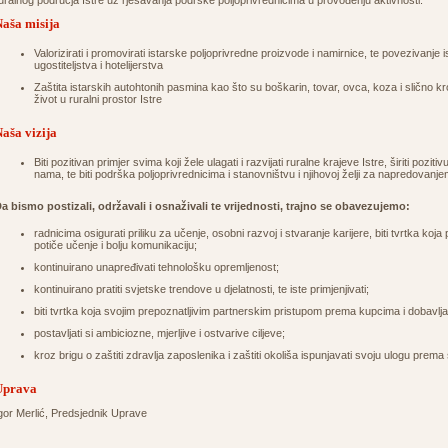
uralnog područja Istre uz rješavanja podrške poljoprivrednicima u provođenju aktivnosti.
aša misija
Valorizirati i promovirati istarske poljoprivredne proizvode i namirnice, te povezivanje 
ugostiteljstva i hotelijerstva
Zaštita istarskih autohtonih pasmina kao što su boškarin, tovar, ovca, koza i slično kr
život u ruralni prostor Istre
aša vizija
Biti pozitivan primjer svima koji žele ulagati i razvijati ruralne krajeve Istre, širiti pozi
nama, te biti podrška poljoprivrednicima i stanovništvu i njihovoj želji za napredovanj
a bismo postizali, održavali i osnaživali te vrijednosti, trajno se obavezujemo:
radnicima osigurati priliku za učenje, osobni razvoj i stvaranje karijere, biti tvrtka koj
potiče učenje i bolju komunikaciju;
kontinuirano unapređivati tehnološku opremljenost;
kontinuirano pratiti svjetske trendove u djelatnosti, te iste primjenjivati;
biti tvrtka koja svojim prepoznatljivim partnerskim pristupom prema kupcima i dobavlj
postavljati si ambiciozne, mjerljive i ostvarive ciljeve;
kroz brigu o zaštiti zdravlja zaposlenika i zaštiti okoliša ispunjavati svoju ulogu prema 
Uprava
gor Merlić, Predsjednik Uprave