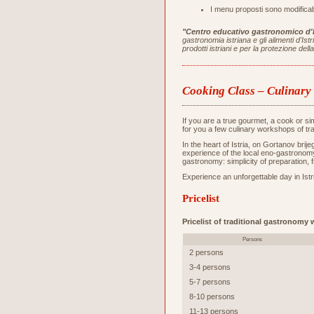
I menu proposti sono modificabi
"Centro educativo gastronomico d'I
gastronomia istriana e gli alimenti d'Is
prodotti istriani e per la protezione de
Cooking Class – Culinar
If you are a true gourmet, a cook or s
for you a few culinary workshops of tr
In the heart of Istria, on Gortanov bri
experience of the local eno-gastronomy 
gastronomy: simplicity of preparation, 
Experience an unforgettable day in Istri
Pricelist
Pricelist of traditional gastronomy
Persons
2 persons
3-4 persons
5-7 persons
8-10 persons
11-13 persons