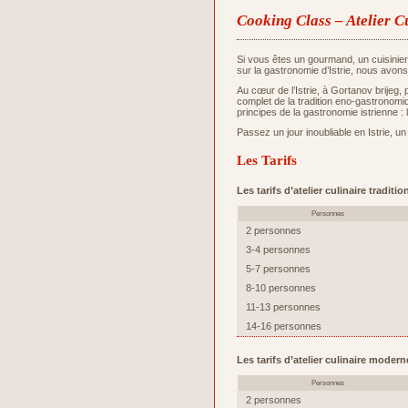
Cooking Class – Atelier C
Si vous êtes un gourmand, un cuisinie
sur la gastronomie d’Istrie, nous avons
Au cœur de l’Istrie, à Gortanov brijeg,
complet de la tradition eno-gastronomiq
principes de la gastronomie istrienne : 
Passez un jour inoubliable en Istrie, un
Les Tarifs
Les tarifs d’atelier culinaire tradit
Personnes
2 personnes
3-4 personnes
5-7 personnes
8-10 personnes
11-13 personnes
14-16 personnes
Les tarifs d’atelier culinaire moder
Personnes
2 personnes