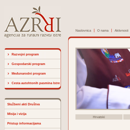
Naslovnica
O nama
Aktivnosti
Razvojni program
Gospodarski program
Međunarodni program
Cesta autohtonih pasmina Istre
Službeni akti Društva
Misija i vizija
Hrvatski
Pristup informacijama