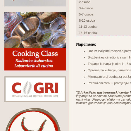
2 osobe
3-4 osobe
5-7 osoba
8-10 osoba
11-13 osoba
14-16 osoba
Napomene:
Datum i vrijeme radionica potr
Službeni jezici radionica su: Hr
Trajanje kuhanja je oko 4 – 5 sa
Oprema za kuhanje, namirnice 
Minimalan broj osoba za održa
Predloženi menu-i promjenjivi 
"Edukacijsko gastronomski centar I
županije sa osnovnim zadatkom promoci
namirnica. Ujedno je i platforma za valor
istarske gastronomije kao nematerijaln