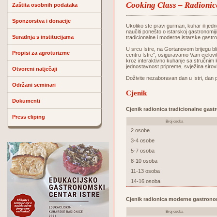
Cooking Class – Radionic
Zaštita osobnih podataka
Sponzorstva i donacije
Ukoliko ste pravi gurman, kuhar ili jedn
naučiti ponešto o istarskoj gastronomij
Suradnja s institucijama
tradicionalne i moderne istarske gastr
U srcu Istre, na Gortanovom brijegu 
Propisi za agroturizme
centru Istre", osiguravamo Vam cjelovit
kroz interaktivno kuhanje sa stručnim 
jednostavnost pripreme, svježina sirov
Otvoreni natječaji
Doživite nezaboravan dan u Istri, dan 
Održani seminari
Cjenik
Dokumenti
Cjenik radionica tradicionalne gast
Press cliping
Broj osoba
2 osobe
3-4 osobe
5-7 osoba
8-10 osoba
11-13 osoba
14-16 osoba
Cjenik radionica moderne gastrono
Broj osoba