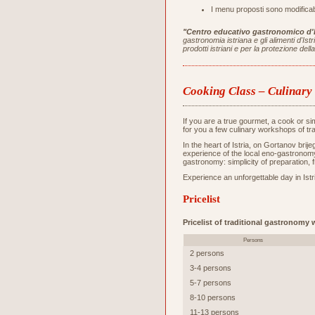
I menu proposti sono modificabi
"Centro educativo gastronomico d'I
gastronomia istriana e gli alimenti d'Is
prodotti istriani e per la protezione de
Cooking Class – Culinar
If you are a true gourmet, a cook or s
for you a few culinary workshops of tr
In the heart of Istria, on Gortanov bri
experience of the local eno-gastronomy 
gastronomy: simplicity of preparation, 
Experience an unforgettable day in Istri
Pricelist
Pricelist of traditional gastronomy
Persons
2 persons
3-4 persons
5-7 persons
8-10 persons
11-13 persons