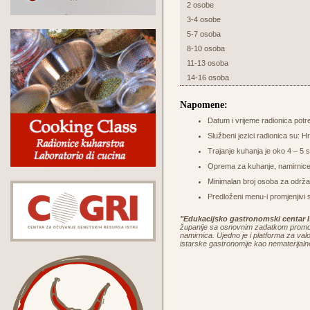
2 osobe
3-4 osobe
5-7 osoba
8-10 osoba
11-13 osoba
14-16 osoba
Napomene:
Datum i vrijeme radionica potr
Službeni jezici radionica su: Hr
Trajanje kuhanja je oko 4 – 5 sa
Oprema za kuhanje, namirnice 
Minimalan broj osoba za održa
Predloženi menu-i promjenjivi 
"Edukacijsko gastronomski centar I
županije sa osnovnim zadatkom promoci
namirnica. Ujedno je i platforma za valor
istarske gastronomije kao nematerijaln