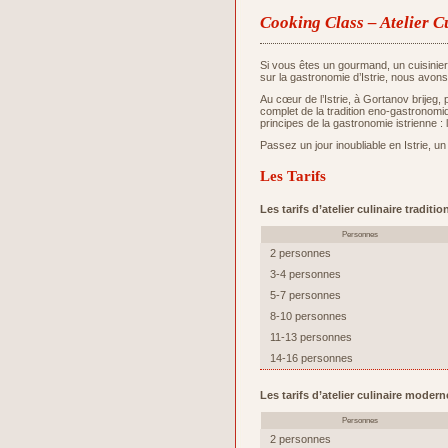
Cooking Class – Atelier C
Si vous êtes un gourmand, un cuisinie
sur la gastronomie d’Istrie, nous avons
Au cœur de l’Istrie, à Gortanov brijeg,
complet de la tradition eno-gastronomiq
principes de la gastronomie istrienne : 
Passez un jour inoubliable en Istrie, un
Les Tarifs
Les tarifs d’atelier culinaire tradit
Personnes
2 personnes
3-4 personnes
5-7 personnes
8-10 personnes
11-13 personnes
14-16 personnes
Les tarifs d’atelier culinaire moder
Personnes
2 personnes