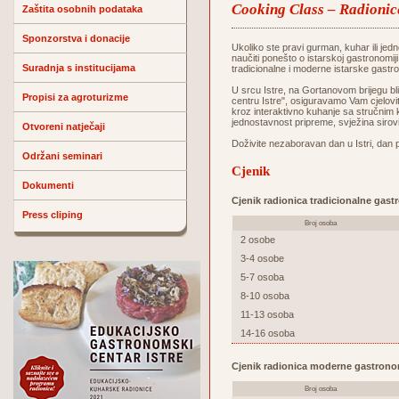
Cooking Class – Radionic
Zaštita osobnih podataka
Sponzorstva i donacije
Ukoliko ste pravi gurman, kuhar ili jedn
naučiti ponešto o istarskoj gastronomij
Suradnja s institucijama
tradicionalne i moderne istarske gastr
U srcu Istre, na Gortanovom brijegu 
Propisi za agroturizme
centru Istre", osiguravamo Vam cjelovit
kroz interaktivno kuhanje sa stručnim 
jednostavnost pripreme, svježina sirov
Otvoreni natječaji
Doživite nezaboravan dan u Istri, dan 
Održani seminari
Cjenik
Dokumenti
Cjenik radionica tradicionalne gast
Press cliping
Broj osoba
2 osobe
3-4 osobe
5-7 osoba
8-10 osoba
11-13 osoba
14-16 osoba
Cjenik radionica moderne gastrono
Broj osoba