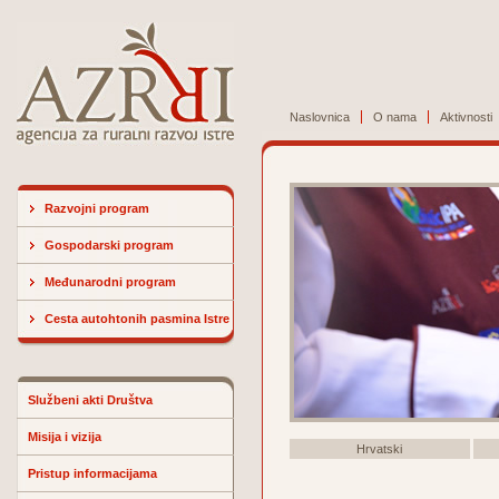
Naslovnica
O nama
Aktivnosti
Razvojni program
Gospodarski program
Međunarodni program
Cesta autohtonih pasmina Istre
Službeni akti Društva
Misija i vizija
Hrvatski
Pristup informacijama