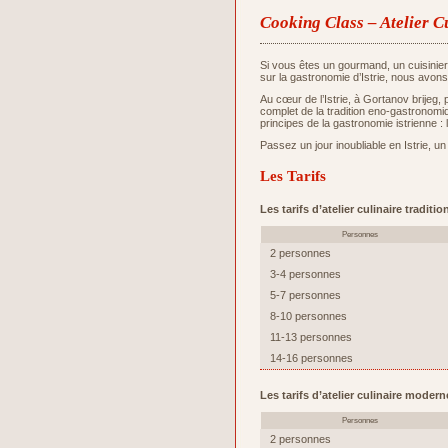
Cooking Class – Atelier C
Si vous êtes un gourmand, un cuisinie
sur la gastronomie d’Istrie, nous avons
Au cœur de l’Istrie, à Gortanov brijeg,
complet de la tradition eno-gastronomiq
principes de la gastronomie istrienne : 
Passez un jour inoubliable en Istrie, un
Les Tarifs
Les tarifs d’atelier culinaire tradit
Personnes
2 personnes
3-4 personnes
5-7 personnes
8-10 personnes
11-13 personnes
14-16 personnes
Les tarifs d’atelier culinaire moder
Personnes
2 personnes