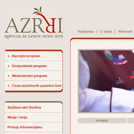
Naslovnica
O nama
Aktivnosti
Razvojni program
Gospodarski program
Međunarodni program
Cesta autohtonih pasmina Istre
Službeni akti Društva
Misija i vizija
Hrvatski
Pristup informacijama