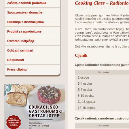
Cooking Class – Radionic
Zaštita osobnih podataka
Sponzorstva i donacije
Ukoliko ste pravi gurman, kuhar ili jedn
naučiti ponešto o istarskoj gastronomij
Suradnja s institucijama
tradicionalne i moderne istarske gastr
U srcu Istre, na Gortanovom brijegu 
Propisi za agroturizme
centru Istre", osiguravamo Vam cjelovit
kroz interaktivno kuhanje sa stručnim 
jednostavnost pripreme, svježina sirov
Otvoreni natječaji
Doživite nezaboravan dan u Istri, dan 
Održani seminari
Cjenik
Dokumenti
Cjenik radionica tradicionalne gast
Press cliping
Broj osoba
2 osobe
3-4 osobe
5-7 osoba
8-10 osoba
11-13 osoba
14-16 osoba
Cjenik radionica moderne gastrono
Broj osoba