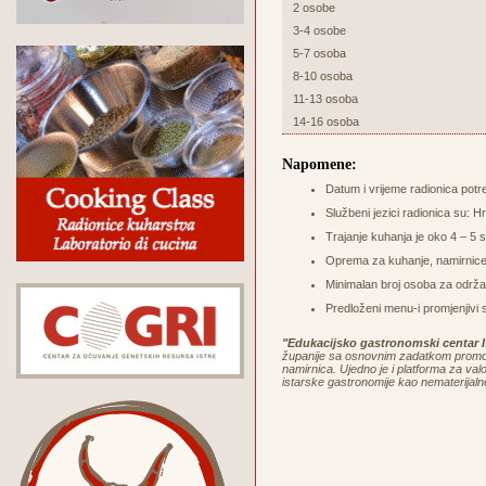
2 osobe
3-4 osobe
5-7 osoba
8-10 osoba
11-13 osoba
14-16 osoba
Napomene:
Datum i vrijeme radionica potr
Službeni jezici radionica su: Hr
Trajanje kuhanja je oko 4 – 5 sa
Oprema za kuhanje, namirnice 
Minimalan broj osoba za održa
Predloženi menu-i promjenjivi 
"Edukacijsko gastronomski centar I
županije sa osnovnim zadatkom promoci
namirnica. Ujedno je i platforma za valor
istarske gastronomije kao nematerijaln