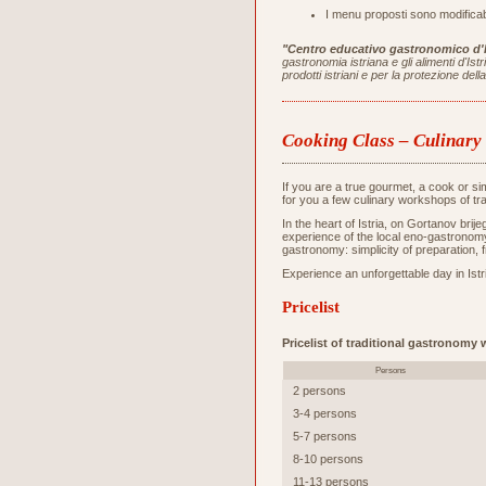
I menu proposti sono modificabi
"Centro educativo gastronomico d'I
gastronomia istriana e gli alimenti d'Is
prodotti istriani e per la protezione de
Cooking Class – Culinar
If you are a true gourmet, a cook or s
for you a few culinary workshops of tr
In the heart of Istria, on Gortanov bri
experience of the local eno-gastronomy 
gastronomy: simplicity of preparation, 
Experience an unforgettable day in Istri
Pricelist
Pricelist of traditional gastronomy
Persons
2 persons
3-4 persons
5-7 persons
8-10 persons
11-13 persons