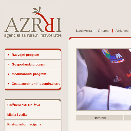
Naslovnica
O nama
Aktivnosti
Razvojni program
Gospodarski program
Međunarodni program
Cesta autohtonih pasmina Istre
Službeni akti Društva
Misija i vizija
Hrvatski
Pristup informacijama