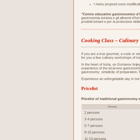
I menu proposti sono modificabi
"Centro educativo gastronomico d'I
gastronomia istriana e gli alimenti d'Is
prodotti istriani e per la protezione de
Cooking Class – Culinar
If you are a true gourmet, a cook or s
for you a few culinary workshops of tr
In the heart of Istria, on Gortanov bri
experience of the local eno-gastronomy 
gastronomy: simplicity of preparation, 
Experience an unforgettable day in Istri
Pricelist
Pricelist of traditional gastronomy
Persons
2 persons
3-4 persons
5-7 persons
8-10 persons
11-13 persons