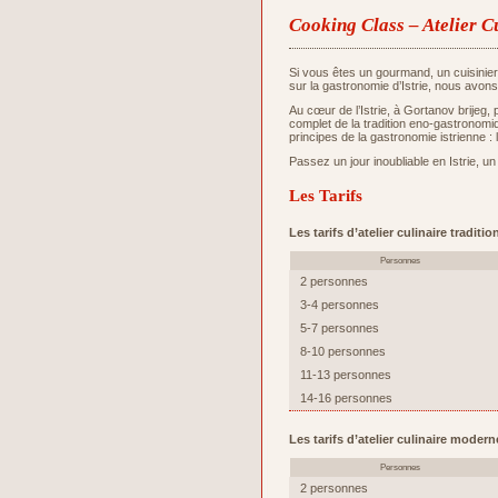
Cooking Class – Atelier C
Si vous êtes un gourmand, un cuisinie
sur la gastronomie d’Istrie, nous avons
Au cœur de l’Istrie, à Gortanov brijeg,
complet de la tradition eno-gastronomiq
principes de la gastronomie istrienne : 
Passez un jour inoubliable en Istrie, un
Les Tarifs
Les tarifs d’atelier culinaire tradit
Personnes
2 personnes
3-4 personnes
5-7 personnes
8-10 personnes
11-13 personnes
14-16 personnes
Les tarifs d’atelier culinaire moder
Personnes
2 personnes