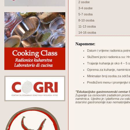
2 osobe
3-4 osobe
5-7 osoba
8-10 osoba
11-13 osoba
14-16 osoba
Napomene:
Datum i vrijeme radionica potr
Službeni jezici radionica su: Hr
Trajanje kuhanja je oko 4 – 5 sa
Oprema za kuhanje, namirnice 
Minimalan broj osoba za održa
Predloženi menu-i promjenjivi 
"Edukacijsko gastronomski centar I
županije sa osnovnim zadatkom promoci
namirnica. Ujedno je i platforma za valor
istarske gastronomije kao nematerijaln