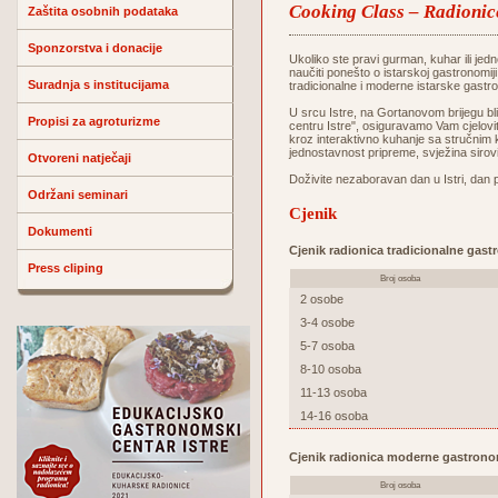
Cooking Class – Radionic
Zaštita osobnih podataka
Sponzorstva i donacije
Ukoliko ste pravi gurman, kuhar ili jedn
naučiti ponešto o istarskoj gastronomij
Suradnja s institucijama
tradicionalne i moderne istarske gastr
U srcu Istre, na Gortanovom brijegu 
Propisi za agroturizme
centru Istre", osiguravamo Vam cjelovit
kroz interaktivno kuhanje sa stručnim 
jednostavnost pripreme, svježina sirov
Otvoreni natječaji
Doživite nezaboravan dan u Istri, dan 
Održani seminari
Cjenik
Dokumenti
Cjenik radionica tradicionalne gast
Press cliping
Broj osoba
2 osobe
3-4 osobe
5-7 osoba
8-10 osoba
11-13 osoba
14-16 osoba
Cjenik radionica moderne gastrono
Broj osoba