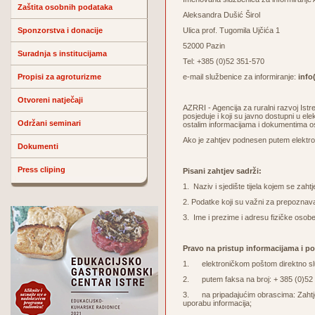
Zaštita osobnih podataka
Aleksandra Dušić Širol
Sponzorstva i donacije
Ulica prof. Tugomila Ujčića 1
52000 Pazin
Suradnja s institucijama
Tel: +385 (0)52 351-570
Propisi za agroturizme
e-mail službenice za informiranje:
info(
Otvoreni natječaji
AZRRI - Agencija za ruralni razvoj Ist
posjeduje i koji su javno dostupni u el
Održani seminari
ostalim informacijama i dokumentima o
Ako je zahtjev podnesen putem elektron
Dokumenti
Press cliping
Pisani zahtjev sadrži:
1. Naziv i sjedište tijela kojem se zaht
2. Podatke koji su važni za prepoznava
3. Ime i prezime i adresu fizičke osobe
Pravo na pristup informacijama i p
1. elektroničkom poštom direktno služ
2. putem faksa na broj: + 385 (0)52
3. na pripadajućim obrascima: Zahtjev 
uporabu informacija;