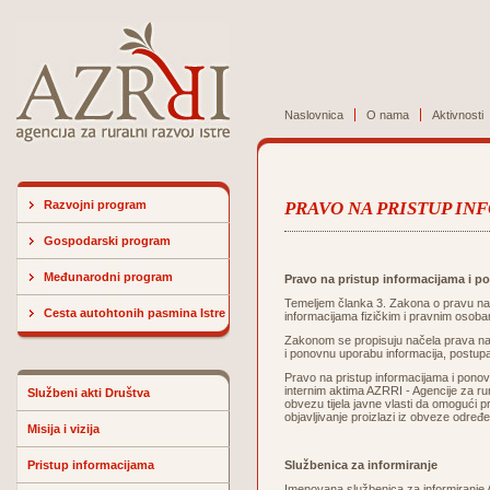
Naslovnica
O nama
Aktivnosti
Razvojni program
PRAVO NA PRISTUP I
Gospodarski program
Međunarodni program
Pravo na pristup informacijama i 
Temeljem članka 3.
Zakona o pravu na 
Cesta autohtonih pasmina Istre
informacijama fizičkim i pravnim osobam
Zakonom se propisuju načela prava na 
i ponovnu uporabu informacija, postupa
Pravo na pristup informacijama i pono
internim aktima AZRRI - Agencije za rur
Službeni akti Društva
obvezu tijela javne vlasti da omogući p
objavljivanje proizlazi iz obveze odre
Misija i vizija
Pristup informacijama
Službenica za informiranje
Imenovana službenica za informiranje AZ