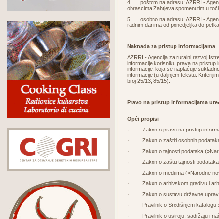
4. poštom na adresu: AZRRI - Agencija 
obrascima Zahtjeva spomenutim u točk
5. osobno na adresu: AZRRI - Agencija 
radnim danima od ponedjeljka do petka 
Naknada za pristup informacijama
AZRRI - Agencija za ruralni razvoj Ist
informacije korisniku prava na pristup
informacije, koja se naplaćuje sukladno
informacije (u daljnjem tekstu: Kriteri
broj 25/13, 85/15).
Pravo na pristup informacijama ure
Opći propisi
·
Zakon o pravu na pristup inform
· Zakon o zaštiti osobnih podataka (
· Zakon o tajnosti podataka (»Narod
· Zakon o zaštiti tajnosti podataka
· Zakon o medijima (»Narodne novi
· Zakon o arhivskom gradivu i arhi
· Zakon o sustavu državne uprave u
· Pravilnik o Središnjem katalogu s
· Pravilnik o ustroju, sadržaju i nač