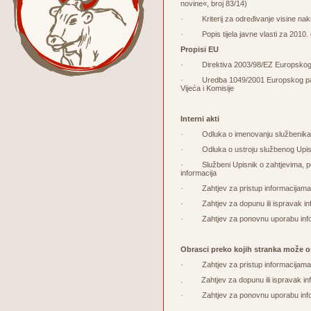
novine«, broj 83/14)
· Kriterij za određivanje visine nakna
· Popis tijela javne vlasti za 2010. 
Propisi EU
· Direktiva 2003/98/EZ Europskog par
· Uredba 1049/2001 Europskog parlam
Vijeća i Komisije
Interni akti
· Odluka o imenovanju službenika z
· Odluka o ustroju službenog Upisnik
· Službeni Upisnik o zahtjevima, pos
informacija
· Zahtjev za pristup informacijama
· Zahtjev za dopunu ili ispravak in
· Zahtjev za ponovnu uporabu info
Obrasci preko kojih stranka može o
· Zahtjev za pristup informacijam
. Zahtjev za dopunu ili ispravak in
· Zahtjev za ponovnu uporabu inf