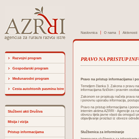
Naslovnica
O nama
Aktivnosti
Razvojni program
PRAVO NA PRISTUP I
Gospodarski program
Međunarodni program
Pravo na pristup informacijama i 
Temeljem članka 3.
Zakona o pravu na 
Cesta autohtonih pasmina Istre
informacijama fizičkim i pravnim osobam
Zakonom se propisuju načela prava na 
i ponovnu uporabu informacija, postupa
Pravo na pristup informacijama i pono
internim aktima AZRRI - Agencije za rur
Službeni akti Društva
obvezu tijela javne vlasti da omogući p
objavljivanje proizlazi iz obveze odre
Misija i vizija
Pristup informacijama
Službenica za informiranje
Imenovana službenica za informiranje AZ