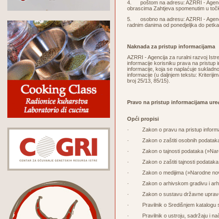
4. poštom na adresu: AZRRI - Agencija 
obrascima Zahtjeva spomenutim u točk
5. osobno na adresu: AZRRI - Agencija 
radnim danima od ponedjeljka do petka 
Naknada za pristup informacijama
AZRRI - Agencija za ruralni razvoj Ist
informacije korisniku prava na pristup
informacije, koja se naplaćuje sukladno
informacije (u daljnjem tekstu: Kriteri
broj 25/13, 85/15).
Pravo na pristup informacijama ure
Opći propisi
·
Zakon o pravu na pristup inform
· Zakon o zaštiti osobnih podataka (
· Zakon o tajnosti podataka (»Narod
· Zakon o zaštiti tajnosti podataka
· Zakon o medijima (»Narodne novi
· Zakon o arhivskom gradivu i arhi
· Zakon o sustavu državne uprave u
· Pravilnik o Središnjem katalogu s
· Pravilnik o ustroju, sadržaju i nač