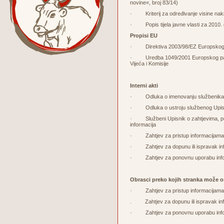
novine«, broj 83/14)
· Kriterij za određivanje visine nakna
· Popis tijela javne vlasti za 2010. 
Propisi EU
· Direktiva 2003/98/EZ Europskog par
· Uredba 1049/2001 Europskog parlam
Vijeća i Komisije
Interni akti
· Odluka o imenovanju službenika z
· Odluka o ustroju službenog Upisnik
· Službeni Upisnik o zahtjevima, pos
informacija
· Zahtjev za pristup informacijama
· Zahtjev za dopunu ili ispravak in
· Zahtjev za ponovnu uporabu info
Obrasci preko kojih stranka može o
· Zahtjev za pristup informacijam
. Zahtjev za dopunu ili ispravak in
· Zahtjev za ponovnu uporabu inf