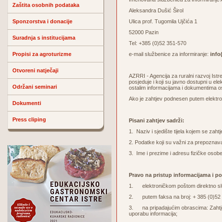
Zaštita osobnih podataka
Aleksandra Dušić Širol
Sponzorstva i donacije
Ulica prof. Tugomila Ujčića 1
52000 Pazin
Suradnja s institucijama
Tel: +385 (0)52 351-570
Propisi za agroturizme
e-mail službenice za informiranje:
info(
Otvoreni natječaji
AZRRI - Agencija za ruralni razvoj Ist
posjeduje i koji su javno dostupni u el
Održani seminari
ostalim informacijama i dokumentima o
Ako je zahtjev podnesen putem elektron
Dokumenti
Press cliping
Pisani zahtjev sadrži:
1. Naziv i sjedište tijela kojem se zaht
2. Podatke koji su važni za prepoznava
3. Ime i prezime i adresu fizičke osobe
Pravo na pristup informacijama i p
1. elektroničkom poštom direktno služ
2. putem faksa na broj: + 385 (0)52
3. na pripadajućim obrascima: Zahtjev 
uporabu informacija;