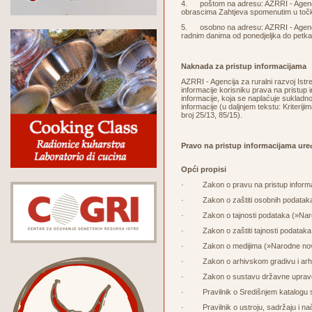
4. poštom na adresu: AZRRI - Agencija 
obrascima Zahtjeva spomenutim u točk
5. osobno na adresu: AZRRI - Agencija 
radnim danima od ponedjeljka do petka 
Naknada za pristup informacijama
AZRRI - Agencija za ruralni razvoj Ist
informacije korisniku prava na pristup
informacije, koja se naplaćuje sukladno
informacije (u daljnjem tekstu: Kriteri
broj 25/13, 85/15).
Pravo na pristup informacijama ure
Opći propisi
·
Zakon o pravu na pristup inform
· Zakon o zaštiti osobnih podataka (
· Zakon o tajnosti podataka (»Narod
· Zakon o zaštiti tajnosti podataka
· Zakon o medijima (»Narodne novi
· Zakon o arhivskom gradivu i arhi
· Zakon o sustavu državne uprave u
· Pravilnik o Središnjem katalogu s
· Pravilnik o ustroju, sadržaju i nač