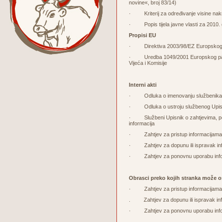
novine«, broj 83/14)
· Kriterij za određivanje visine nakna
· Popis tijela javne vlasti za 2010. 
Propisi EU
· Direktiva 2003/98/EZ Europskog par
· Uredba 1049/2001 Europskog parlam
Vijeća i Komisije
Interni akti
· Odluka o imenovanju službenika z
· Odluka o ustroju službenog Upisnik
· Službeni Upisnik o zahtjevima, pos
informacija
· Zahtjev za pristup informacijama
· Zahtjev za dopunu ili ispravak in
· Zahtjev za ponovnu uporabu info
Obrasci preko kojih stranka može o
· Zahtjev za pristup informacijam
. Zahtjev za dopunu ili ispravak in
· Zahtjev za ponovnu uporabu inf