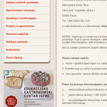
Zaštita osobnih podataka
Aleksandra Dušić Širol
Sponzorstva i donacije
Ulica prof. Tugomila Ujčića 1
52000 Pazin
Suradnja s institucijama
Tel: +385 (0)52 351-570
Propisi za agroturizme
e-mail službenice za informiranje:
info(
Otvoreni natječaji
AZRRI - Agencija za ruralni razvoj Ist
posjeduje i koji su javno dostupni u el
Održani seminari
ostalim informacijama i dokumentima o
Ako je zahtjev podnesen putem elektron
Dokumenti
Press cliping
Pisani zahtjev sadrži:
1. Naziv i sjedište tijela kojem se zaht
2. Podatke koji su važni za prepoznava
3. Ime i prezime i adresu fizičke osobe
Pravo na pristup informacijama i p
1. elektroničkom poštom direktno služ
2. putem faksa na broj: + 385 (0)52
3. na pripadajućim obrascima: Zahtjev 
uporabu informacija;