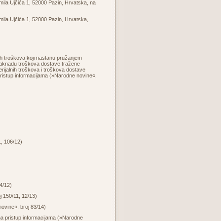
mila Ujčića 1, 52000 Pazin, Hrvatska, na
mila Ujčića 1, 52000 Pazin, Hrvatska,
nih troškova koji nastanu pružanjem
 naknadu troškova dostave tražene
erijalnih troškova i troškova dostave
 pristup informacijama (»Narodne novine«,
, 106/12)
4/12
)
oj
150/11
, 12/13)
vine«, broj 83/14)
na pristup informacijama (»Narodne