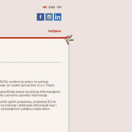
HR
ENG ITA
Istrijana
5/15) uređeno je pravo na pristup
je za ruralni razvoj Istre d.o.o. Pazin.
graničenja prava na pristup informacijama
ama i ponovnu uporabu informacija.
žećim općim propisima, propisima EU te
na traženje i dobivanje informacije kao i
o o postavljenom zahtjevu kada takvo