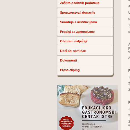
Zaštita osobnih podataka
A
Sponzorstva i donacije
U
5
Suradnja s institucijama
T
Propisi za agroturizme
e
Otvoreni natječaji
A
p
Održani seminari
o
A
Dokumenti
Press cliping
P
1
2
3
P
1
2
3
u