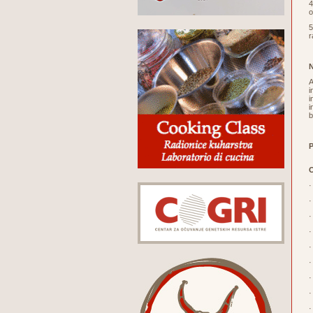
4
o
5
r
N
A
i
i
i
b
P
O
·
·
·
·
·
·
·
·