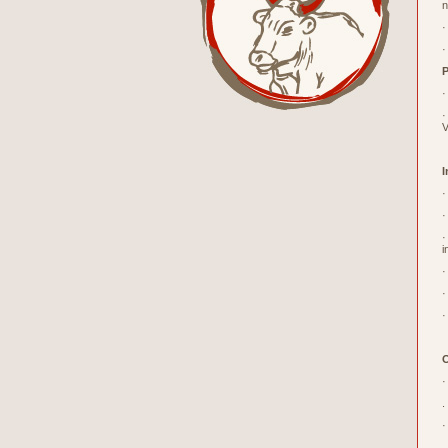
n
·
·
P
·
·
V
I
·
·
·
i
·
·
·
O
·
.
·