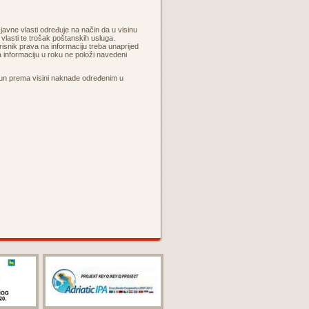
 javne vlasti određuje na način da u visinu
vlasti te trošak poštanskih usluga.
snik prava na informaciju treba unaprijed
na informaciju u roku ne položi navedeni
račun prema visini naknade određenim u