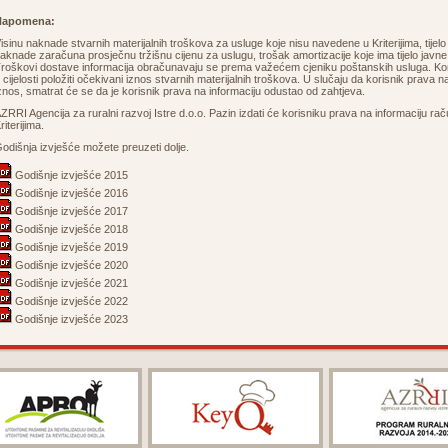
Napomena:
isinu naknade stvarnih materijalnih troškova za usluge koje nisu navedene u Kriterijima, tijelo
aknade zaračuna prosječnu tržišnu cijenu za uslugu, trošak amortizacije koje ima tijelo javne 
roškovi dostave informacija obračunavaju se prema važećem cjeniku poštanskih usluga. Kori
 cijelosti položiti očekivani iznos stvarnih materijalnih troškova. U slučaju da korisnik prava 
znos, smatrat će se da je korisnik prava na informaciju odustao od zahtjeva.
ZRRI Agencija za ruralni razvoj Istre d.o.o. Pazin izdati će korisniku prava na informaciju 
riterijima.
odišnja izvješće možete preuzeti dolje.
Godišnje izvješće 2015
Godišnje izvješće 2016
Godišnje izvješće 2017
Godišnje izvješće 2018
Godišnje izvješće 2019
Godišnje izvješće 2020
Godišnje izvješće 2021
Godišnje izvješće 2022
Godišnje izvješće 2023