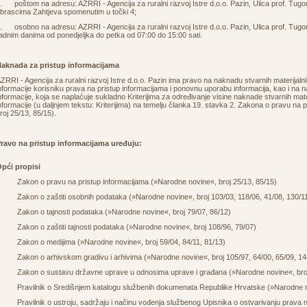
. poštom na adresu: AZRRI - Agencija za ruralni razvoj Istre d.o.o. Pazin, Ulica prof. Tugo
brascima Zahtjeva spomenutim u točki 4;
. osobno na adresu: AZRRI - Agencija za ruralni razvoj Istre d.o.o. Pazin, Ulica prof. Tugo
adnim danima od ponedjeljka do petka od 07:00 do 15:00 sati.
aknada za pristup informacijama
ZRRI - Agencija za ruralni razvoj Istre d.o.o. Pazin ima pravo na naknadu stvarnih materijal
nformacije korisniku prava na pristup informacijama i ponovnu uporabu informacija, kao i na
nformacije, koja se naplaćuje sukladno Kriterijima za određivanje visine naknade stvarnih mat
nformacije (u daljnjem tekstu: Kriterijima) na temelju članka 19. stavka 2. Zakona o pravu na
roj 25/13, 85/15).
ravo na pristup informacijama uređuju:
pći propisi
·
Zakon o pravu na pristup informacijama (»Narodne novine«, broj 25/13, 85/15)
 Zakon o zaštiti osobnih podataka (»Narodne novine«, broj 103/03, 118/06, 41/08, 130/11
 Zakon o tajnosti podataka (»Narodne novine«, broj 79/07, 86/12)
 Zakon o zaštiti tajnosti podataka (»Narodne novine«, broj
108/96
,
79/07
)
 Zakon o medijima (»Narodne novine«, broj
59/04
,
84/11
, 81/13)
 Zakon o arhivskom gradivu i arhivima (»Narodne novine«, broj
105/97
,
64/00
,
65/09
,
14
 Zakon o sustavu državne uprave u odnosima uprave i građana (»Narodne novine«, br
 Pravilnik o Središnjem katalogu službenih dokumenata Republike Hrvatske (»Narodne no
 Pravilnik o ustroju, sadržaju i načinu vođenja službenog Upisnika o ostvarivanju prava 