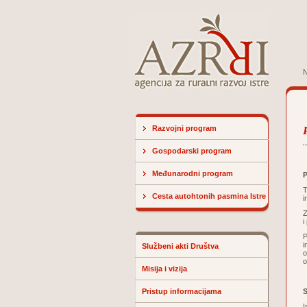
N
Razvojni program
Gospodarski program
Međunarodni program
P
T
Cesta autohtonih pasmina Istre
i
Z
i
P
i
Službeni akti Društva
o
o
Misija i vizija
Pristup informacijama
S
I