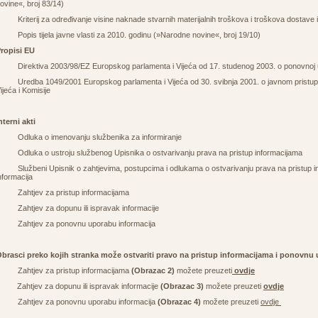
ovine«, broj 83/14)
 Kriterij za određivanje visine naknade stvarnih materijalnih troškova i troškova dostave 
 Popis tijela javne vlasti za 2010. godinu (»Narodne novine«, broj 19/10)
ropisi EU
 Direktiva 2003/98/EZ Europskog parlamenta i Vijeća od 17. studenog 2003. o ponovnoj up
 Uredba 1049/2001 Europskog parlamenta i Vijeća od 30. svibnja 2001. o javnom pristu
ijeća i Komisije
nterni akti
 Odluka o imenovanju službenika za informiranje
 Odluka o ustroju službenog Upisnika o ostvarivanju prava na pristup informacijama
 Službeni Upisnik o zahtjevima, postupcima i odlukama o ostvarivanju prava na pristup i
nformacija
 Zahtjev za pristup informacijama
 Zahtjev za dopunu ili ispravak informacije
 Zahtjev za ponovnu uporabu informacija
brasci preko kojih stranka može ostvariti pravo na pristup informacijama i ponovnu
 Zahtjev za pristup informacijama
(Obrazac 2)
možete preuzeti
ovdje
 Zahtjev za dopunu ili ispravak informacije
(Obrazac 3)
možete preuzeti
ovdje
 Zahtjev za ponovnu uporabu informacija
(Obrazac 4)
možete preuzeti
ovdje