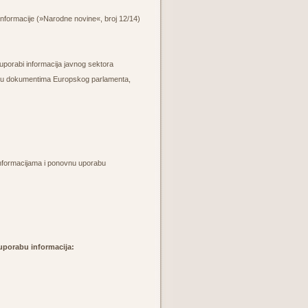
informacije (»Narodne novine«, broj 12/14)
orabi informacija javnog sektora
pu dokumentima Europskog parlamenta,
nformacijama i ponovnu uporabu
 uporabu informacija: