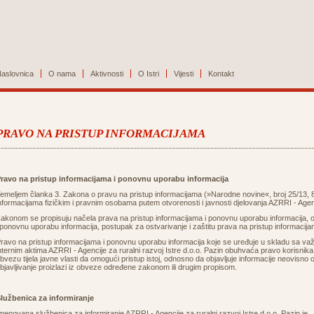
aslovnica
O nama
Aktivnosti
O Istri
Vijesti
Kontakt
PRAVO NA PRISTUP INFORMACIJAMA
ravo na pristup informacijama i ponovnu uporabu informacija
emeljem članka 3.
Zakona o pravu na pristup informacijama
(»Narodne novine«, broj 25/13, 8
nformacijama fizičkim i pravnim osobama putem otvorenosti i javnosti djelovanja AZRRI - Agenci
akonom se propisuju načela prava na pristup informacijama i ponovnu uporabu informacija, o
 ponovnu uporabu informacija, postupak za ostvarivanje i zaštitu prava na pristup informacij
ravo na pristup informacijama i ponovnu uporabu informacija koje se uređuje u skladu sa va
nternim aktima AZRRI - Agencije za ruralni razvoj Istre d.o.o. Pazin obuhvaća pravo korisnika 
bvezu tijela javne vlasti da omogući pristup istoj, odnosno da objavljuje informacije neovisn
bjavljivanje proizlazi iz obveze određene zakonom ili drugim propisom.
lužbenica za informiranje
menovana službenica za informiranje AZRRI - Agencije za ruralni razvoj Istre d.o.o. Pazin je