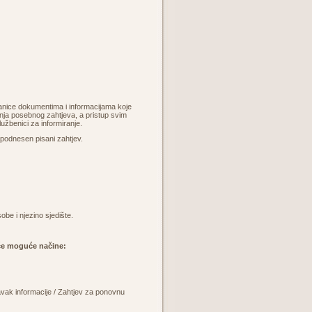
ranice dokumentima i informacijama koje
vanja posebnog zahtjeva, a pristup svim
žbenici za informiranje.
 podnesen pisani zahtjev.
be i njezino sjedište.
eće moguće načine:
avak informacije / Zahtjev za ponovnu