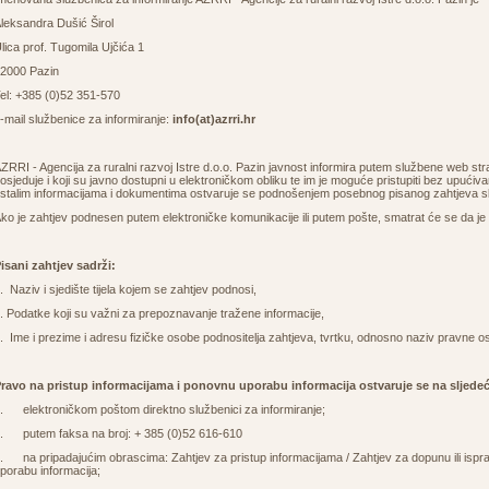
leksandra Dušić Širol
lica prof. Tugomila Ujčića 1
2000 Pazin
el: +385 (0)52 351-570
-mail službenice za informiranje:
info(at)azrri.hr
ZRRI - Agencija za ruralni razvoj Istre d.o.o. Pazin javnost informira putem službene web st
osjeduje i koji su javno dostupni u elektroničkom obliku te im je moguće pristupiti bez upući
stalim informacijama i dokumentima ostvaruje se podnošenjem posebnog pisanog zahtjeva slu
ko je zahtjev podnesen putem elektroničke komunikacije ili putem pošte, smatrat će se da je
isani zahtjev sadrži:
. Naziv i sjedište tijela kojem se zahtjev podnosi,
. Podatke koji su važni za prepoznavanje tražene informacije,
. Ime i prezime i adresu fizičke osobe podnositelja zahtjeva, tvrtku, odnosno naziv pravne oso
ravo na pristup informacijama i ponovnu uporabu informacija ostvaruje se na sljed
. elektroničkom poštom direktno službenici za informiranje;
. putem faksa na broj: + 385 (0)52 616-610
. na pripadajućim obrascima: Zahtjev za pristup informacijama / Zahtjev za dopunu ili ispr
porabu informacija;