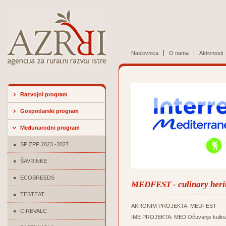
Naslovnica
O nama
Aktivnosti
Razvojni program
Gospodarski program
Međunarodni program
SP ZPP 2023.-2027.
ŠAVRINKE
ECOBREEDS
MEDFEST - culinary herit
TESTEAT
AKRONIM PROJEKTA: MEDFEST
CIREVALC
IME PROJEKTA: MED Očuvanje kulinarske