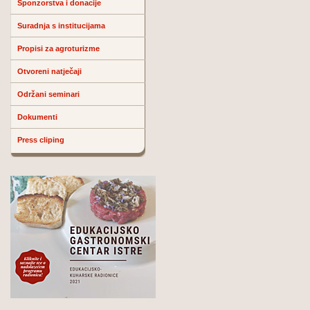
Sponzorstva i donacije
Suradnja s institucijama
Propisi za agroturizme
Otvoreni natječaji
Održani seminari
Dokumenti
Press cliping