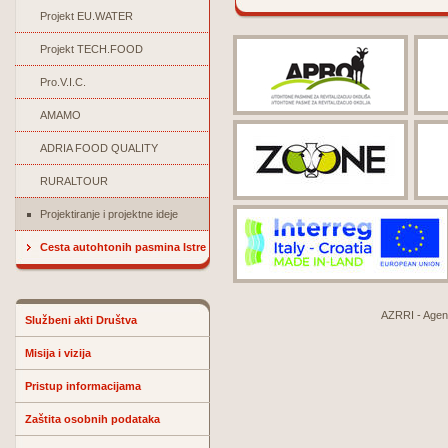
Projekt EU.WATER
Projekt TECH.FOOD
Pro.V.I.C.
AMAMO
ADRIA FOOD QUALITY
RURALTOUR
Projektiranje i projektne ideje
Cesta autohtonih pasmina Istre
AZRRI - Agenci
Službeni akti Društva
Misija i vizija
Pristup informacijama
Zaštita osobnih podataka