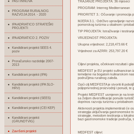
PASTINNOVA
TRAJANJE PROJEKTA: 36 mjeseci
PROGRAM: Interreg Mediterranean
PROGRAM RURALNOG
RAZVOJA 2014. - 2020
PRIORITET 3.: Očuvanje i promocija pri
MJERA 3.1.: Održivo upravljanje razvojni
IPA ADRIATICO STRATEŠKI
pomorskog turizma u obalnom i prioba
PROJEKTI
TIP PROJEKTA: Istraživanje i testiranj
IPA ADRIATICO 2. POZIV
VRIJEDNOST PROJEKTA:
Ukupna vrijednost: 2,218,473.66 €
Kandidirani projekti SEES 4.
Vrijednost za AZRRI: 253,797.20 €
poziv
Proračunsko razdoblje 2007-
Ciljevi projekta, očekivani rezultati i gla
2013
MEDFEST je EU projekt sufinanciran iz
temeljene na bogatom kulinarskom naslj
Kandidirani projekti (IPA)
područjima ruralnog zaleđa.
Kandidirani projekti (IPA SLO-
Opći cilj MEDFESTA je stvoriti ili pobol
HRV)
poljoprivrednoj proizvodnji i ponudi, t
Projekt MEDFEST usmjeren je na kreira
Kandidirani projekti (SEES)
sa željom diversifikacije ponude turisti
doprinos razvoju turizma u priobalnom 
Kandidirani projekti (CEI KEP)
Aktivnosti projekta implementirati će os
strategija uključivanja gastronomske trad
strategije, metodom testiranja u lokaln
Kandidirani projekti
bazi gastronomske tradicije područja, t
(GRUNDTVIG)
Završeni projekti
MEDFEST ciljevi: