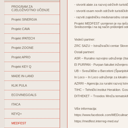
- stvoriti alate za razvoj održivih turis
PROGRAM ZA
CJELOŽIVOTNO UČENJE
- stvoriti osam novih održivih turističk
- razviti zajedničku međunarodnu stra
Projekt SINERGIA
Projekt MEDFEST usmjeren je na rješav
Sredozemlja i na taj način pridonijeti o
Projekt CAVA
Projekt IPATECH
Vodeći partner:
ZRC SAZU – Istraživački centar Sloven
Projekt ZOONE
Ostali partneri:
Projekt APRO
ASR – Ruralno razvojno udruženje (Ital
EI PURPAN - Purpan fakultet inženjer
Projekt KEY Q
UB – Sveučilište u Barceloni (Španjols
MADE IN-LAND
In Loco – In Loco udruženje za lokalni r
AZRRI – Agencija za ruralni razvoj Ist
KLIK PULA
TIHC – Tehnički institut Heraklion. 
ECOVINEGOALS
DITHEKET – Troodos Mreža tematskih 
ITACA
Više informacija:
KEYQ+
https://www.facebook.com/MEDculinar
https://medfest.interreg-med.eu/
MEDFEST