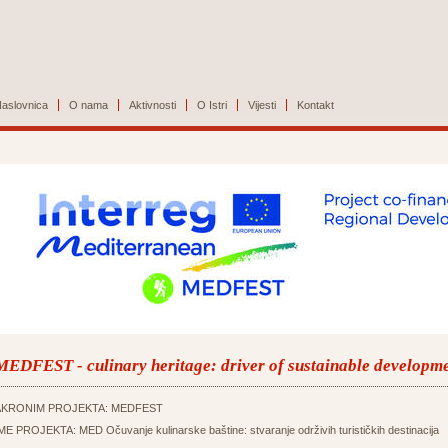
aslovnica
O nama
Aktivnosti
O Istri
Vijesti
Kontakt
MEDFEST - culinary heritage: driver of sustainable developm
AKRONIM PROJEKTA: MEDFEST
ME PROJEKTA: MED Očuvanje kulinarske baštine: stvaranje održivih turističkih destinacija