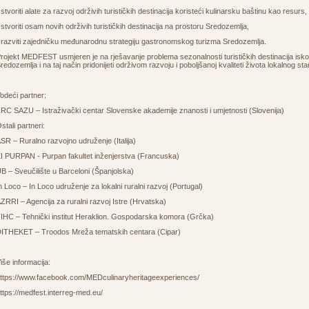
 stvoriti alate za razvoj održivih turističkih destinacija koristeći kulinarsku baštinu kao resurs,
 stvoriti osam novih održivih turističkih destinacija na prostoru Sredozemlja,
 razviti zajedničku međunarodnu strategiju gastronomskog turizma Sredozemlja.
rojekt MEDFEST usmjeren je na rješavanje problema sezonalnosti turističkih destinacija isk
redozemlja i na taj način pridonijeti održivom razvoju i poboljšanoj kvaliteti života lokalnog st
odeći partner:
RC SAZU – Istraživački centar Slovenske akademije znanosti i umjetnosti (Slovenija)
stali partneri:
SR – Ruralno razvojno udruženje (Italija)
I PURPAN - Purpan fakultet inženjerstva (Francuska)
B – Sveučilište u Barceloni (Španjolska)
n Loco – In Loco udruženje za lokalni ruralni razvoj (Portugal)
ZRRI – Agencija za ruralni razvoj Istre (Hrvatska)
IHC – Tehnički institut Heraklion. Gospodarska komora (Grčka)
ITHEKET – Troodos Mreža tematskih centara (Cipar)
iše informacija:
ttps://www.facebook.com/MEDculinaryheritageexperiences/
ttps://medfest.interreg-med.eu/