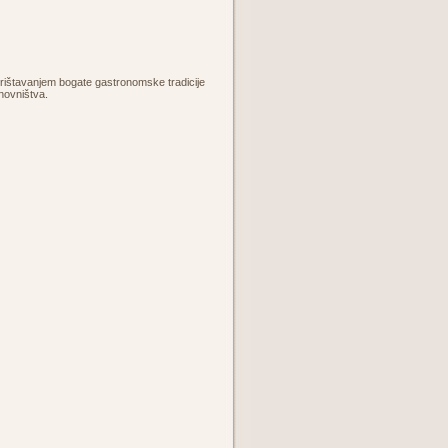
orištavanjem bogate gastronomske tradicije
anovništva.