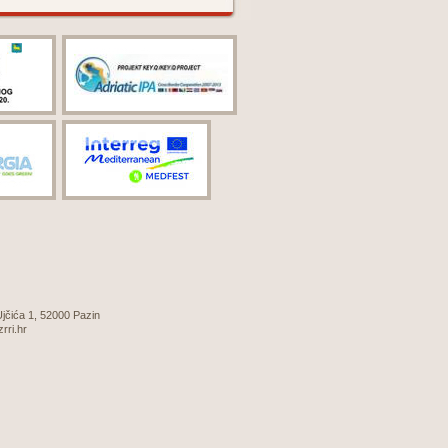
 Ujčića 1, 52000 Pazin
zrri.hr