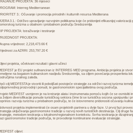
RAJANJE PROJEKTA: 36 mjeseci
ROGRAM: Interreg Mediterranean
RIORITET 3.: Očuvanje i promocija prirodnih i kulturnih resursa Mediterana
JERA 3.1.: Održivo upravljanje razvojnim politikama koje će pridonijeti efikasnijoj valorizaciji 
omorskog turizma u obalnom i priobalnom području Sredozemlja
IP PROJEKTA: Istraživanje i testiranje
VRIJEDNOST PROJEKTA:
kupna vrijednost: 2,218,473.66 €
rijednost za AZRRI: 253,797.20 €
iljevi projekta, očekivani rezultati i glavni učinci
EDFEST je EU projekt sufinanciran iz INTERREG MED programa. Ambicija projekta je stvoriti 
emeljene na bogatom kulinarskom nasljeđu Sredozemlja, sa ciljem povećanja prosperiteta lokal
odručjima ruralnog zaleđa.
pći cilj MEDFESTA je stvoriti ili poboljšati postojeće strategije za održivi razvoj turizma temel
oljoprivrednoj proizvodnji i ponudi, te gastronomskim specijalitetima ovog područja.
rojekt MEDFEST usmjeren je na kreiranje alata i instrumenata pomoću kojih će se osmisliti 
a željom diversifikacije ponude turističkog sektora čime bi se turistička sezona upotpunila i pr
oprinos razvoju turizma u priobalnom području, te će istovremeno pridonositi očuvanju kulin
ktivnosti projekta implementirati će osam projektnih partnera u dvije faze. U prvoj fazi provest
trategija uključivanja gastronomske tradicije u razvoj novih turističkih destinacija. Cilj druge fa
trategije, metodom testiranja u lokalnom/regionalnom kontekstu. Svrha testiranja je dizajniranj
azi gastronomske tradicije područja, te provođenje kontinuirane evaluacije strategije.
EDFEST ciljevi: