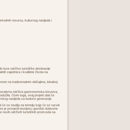
prirodnih resursa, kulturnog nasljeđa i
nove održive turističke destinacije
nih zajednica i kvalitete života na
jenom na tradicionalnim običajima, lokalnoj
inovativna održiva gastronomska iskustva,
odužila. Osim toga, ovaj projekt dati će
arskog nasljeđa za buduće generacije.
i će se studija na temelju koje će se razviti
ze je provjeriti teorijsko uporište dobivene
e novih održivih turističkih proizvoda na