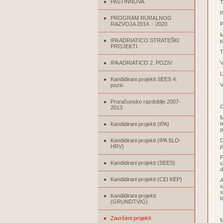
PASTINNOVA
T
P
PROGRAM RURALNOG
RAZVOJA 2014. - 2020
P
M
IPA ADRIATICO STRATEŠKI
p
PROJEKTI
T
IPA ADRIATICO 2. POZIV
U
Kandidirani projekti SEES 4.
V
poziv
Proračunsko razdoblje 2007-
C
2013
M
t
Kandidirani projekti (IPA)
p
Kandidirani projekti (IPA SLO-
O
HRV)
p
P
Kandidirani projekti (SEES)
s
d
Kandidirani projekti (CEI KEP)
A
s
s
Kandidirani projekti
b
(GRUNDTVIG)
Završeni projekti
M