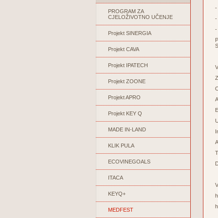
-
PROGRAM ZA
CJELOŽIVOTNO UČENJE
-
-
Projekt SINERGIA
P
S
Projekt CAVA
Projekt IPATECH
V
Z
Projekt ZOONE
O
Projekt APRO
A
E
Projekt KEY Q
U
MADE IN-LAND
I
A
KLIK PULA
T
ECOVINEGOALS
D
ITACA
V
KEYQ+
h
h
MEDFEST