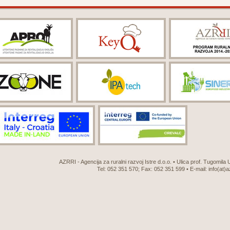
AZRRI - Agencija za ruralni razvoj Istre d.o.o. • Ulica prof. Tugomila
Tel: 052 351 570; Fax: 052 351 599 • E-mail:
info(at)a