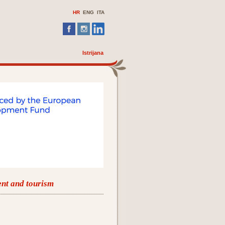
HR
ENG ITA
Istrijana
ent and tourism