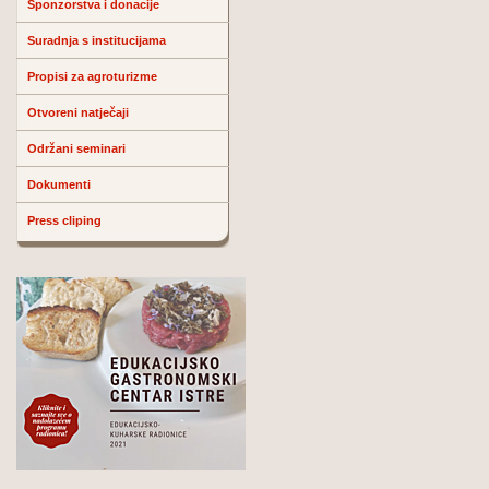
Sponzorstva i donacije
Suradnja s institucijama
Propisi za agroturizme
Otvoreni natječaji
Održani seminari
Dokumenti
Press cliping