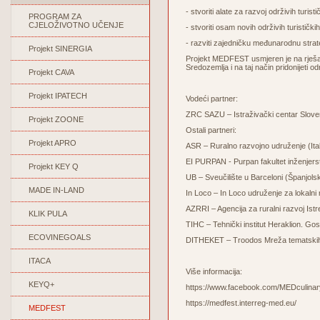
- stvoriti alate za razvoj održivih turis
PROGRAM ZA
CJELOŽIVOTNO UČENJE
- stvoriti osam novih održivih turističk
- razviti zajedničku međunarodnu stra
Projekt SINERGIA
Projekt MEDFEST usmjeren je na rješav
Sredozemlja i na taj način pridonijeti o
Projekt CAVA
Projekt IPATECH
Vodeći partner:
ZRC SAZU – Istraživački centar Sloven
Projekt ZOONE
Ostali partneri:
Projekt APRO
ASR – Ruralno razvojno udruženje (Ital
EI PURPAN - Purpan fakultet inženjer
Projekt KEY Q
UB – Sveučilište u Barceloni (Španjols
MADE IN-LAND
In Loco – In Loco udruženje za lokalni r
AZRRI – Agencija za ruralni razvoj Ist
KLIK PULA
TIHC – Tehnički institut Heraklion. 
ECOVINEGOALS
DITHEKET – Troodos Mreža tematskih 
ITACA
Više informacija:
KEYQ+
https://www.facebook.com/MEDculinar
https://medfest.interreg-med.eu/
MEDFEST