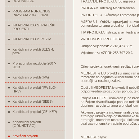
PASTINNOVA
TRAJANJE PROJEKTA: 36 mjeseci
PROGRAM: Interreg Mediterranean
PROGRAM RURALNOG
RAZVOJA 2014. - 2020
PRIORITET 3.: Očuvanje i promocija pri
MJERA 3.1.: Održivo upravljanje razvojni
IPA ADRIATICO STRATEŠKI
pomorskog turizma u obalnom i prioba
PROJEKTI
TIP PROJEKTA: Istraživanje i testiranj
IPA ADRIATICO 2. POZIV
VRIJEDNOST PROJEKTA:
Ukupna vrijednost: 2,218,473.66 €
Kandidirani projekti SEES 4.
Vrijednost za AZRRI: 253,797.20 €
poziv
Proračunsko razdoblje 2007-
Ciljevi projekta, očekivani rezultati i gla
2013
MEDFEST je EU projekt sufinanciran iz
temeljene na bogatom kulinarskom naslj
Kandidirani projekti (IPA)
područjima ruralnog zaleđa.
Kandidirani projekti (IPA SLO-
Opći cilj MEDFESTA je stvoriti ili pobol
HRV)
poljoprivrednoj proizvodnji i ponudi, t
Projekt MEDFEST usmjeren je na kreira
Kandidirani projekti (SEES)
sa željom diversifikacije ponude turisti
doprinos razvoju turizma u priobalnom 
Kandidirani projekti (CEI KEP)
Aktivnosti projekta implementirati će os
strategija uključivanja gastronomske trad
strategije, metodom testiranja u lokaln
Kandidirani projekti
bazi gastronomske tradicije područja, t
(GRUNDTVIG)
Završeni projekti
MEDFEST ciljevi: