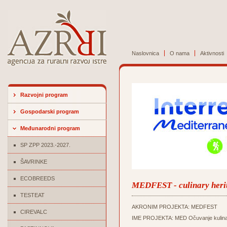
Naslovnica
O nama
Aktivnosti
Razvojni program
Gospodarski program
Međunarodni program
SP ZPP 2023.-2027.
ŠAVRINKE
ECOBREEDS
MEDFEST - culinary herit
TESTEAT
AKRONIM PROJEKTA: MEDFEST
CIREVALC
IME PROJEKTA: MED Očuvanje kulinarske