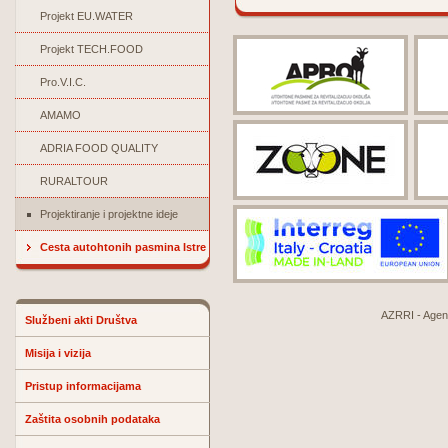
Projekt EU.WATER
Projekt TECH.FOOD
Pro.V.I.C.
AMAMO
ADRIA FOOD QUALITY
RURALTOUR
Projektiranje i projektne ideje
Cesta autohtonih pasmina Istre
AZRRI - Agenci
Službeni akti Društva
Misija i vizija
Pristup informacijama
Zaštita osobnih podataka