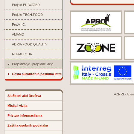
Projekt EU.WATER
Projekt TECH.FOOD
Pro.V.I.C.
AMAMO
ADRIA FOOD QUALITY
RURALTOUR
Projektiranje i projektne ideje
Cesta autohtonih pasmina Istre
AZRRI - Agenci
Službeni akti Društva
Misija i vizija
Pristup informacijama
Zaštita osobnih podataka