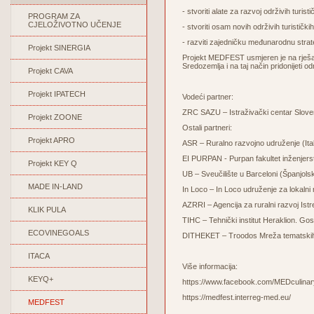
- stvoriti alate za razvoj održivih turis
PROGRAM ZA
CJELOŽIVOTNO UČENJE
- stvoriti osam novih održivih turističk
- razviti zajedničku međunarodnu stra
Projekt SINERGIA
Projekt MEDFEST usmjeren je na rješav
Sredozemlja i na taj način pridonijeti o
Projekt CAVA
Projekt IPATECH
Vodeći partner:
ZRC SAZU – Istraživački centar Sloven
Projekt ZOONE
Ostali partneri:
Projekt APRO
ASR – Ruralno razvojno udruženje (Ital
EI PURPAN - Purpan fakultet inženjer
Projekt KEY Q
UB – Sveučilište u Barceloni (Španjols
MADE IN-LAND
In Loco – In Loco udruženje za lokalni r
AZRRI – Agencija za ruralni razvoj Ist
KLIK PULA
TIHC – Tehnički institut Heraklion. 
ECOVINEGOALS
DITHEKET – Troodos Mreža tematskih 
ITACA
Više informacija:
KEYQ+
https://www.facebook.com/MEDculinar
https://medfest.interreg-med.eu/
MEDFEST