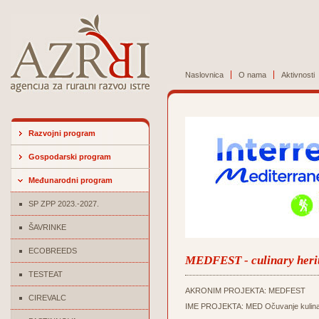
Naslovnica
O nama
Aktivnosti
Razvojni program
Gospodarski program
Međunarodni program
SP ZPP 2023.-2027.
ŠAVRINKE
ECOBREEDS
MEDFEST - culinary herit
TESTEAT
AKRONIM PROJEKTA: MEDFEST
CIREVALC
IME PROJEKTA: MED Očuvanje kulinarske