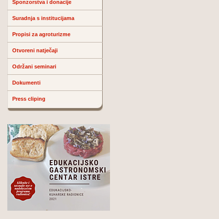
Sponzorstva i donacije
Suradnja s institucijama
Propisi za agroturizme
Otvoreni natječaji
Održani seminari
Dokumenti
Press cliping