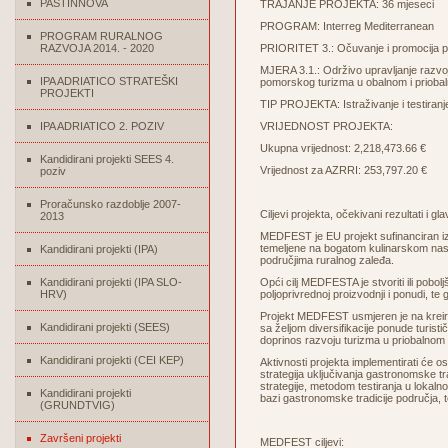
PASTINNOVA
TRAJANJE PROJEKTA: 36 mjeseci
PROGRAM: Interreg Mediterranean
PROGRAM RURALNOG
RAZVOJA 2014. - 2020
PRIORITET 3.: Očuvanje i promocija pri
MJERA 3.1.: Održivo upravljanje razvojni
IPA ADRIATICO STRATEŠKI
pomorskog turizma u obalnom i prioba
PROJEKTI
TIP PROJEKTA: Istraživanje i testiranj
IPA ADRIATICO 2. POZIV
VRIJEDNOST PROJEKTA:
Ukupna vrijednost: 2,218,473.66 €
Kandidirani projekti SEES 4.
Vrijednost za AZRRI: 253,797.20 €
poziv
Proračunsko razdoblje 2007-
Ciljevi projekta, očekivani rezultati i gla
2013
MEDFEST je EU projekt sufinanciran iz
temeljene na bogatom kulinarskom naslj
Kandidirani projekti (IPA)
područjima ruralnog zaleđa.
Kandidirani projekti (IPA SLO-
Opći cilj MEDFESTA je stvoriti ili pobol
HRV)
poljoprivrednoj proizvodnji i ponudi, t
Projekt MEDFEST usmjeren je na kreira
Kandidirani projekti (SEES)
sa željom diversifikacije ponude turisti
doprinos razvoju turizma u priobalnom 
Kandidirani projekti (CEI KEP)
Aktivnosti projekta implementirati će os
strategija uključivanja gastronomske trad
strategije, metodom testiranja u lokaln
Kandidirani projekti
bazi gastronomske tradicije područja, t
(GRUNDTVIG)
Završeni projekti
MEDFEST ciljevi: