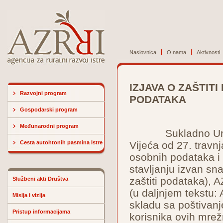
Naslovnica
O nama
Aktivnosti
IZJAVA O ZAŠTITI
Razvojni program
PODATAKA
Gospodarski program
Međunarodni program
Sukladno Uredbi 
Cesta autohtonih pasmina Istre
Vijeća od 27. travn
osobnih podataka i
stavljanju izvan sn
zaštiti podataka), A
Službeni akti Društva
(u daljnjem tekstu:
Misija i vizija
skladu sa poštivanj
Pristup informacijama
korisnika ovih mrežn