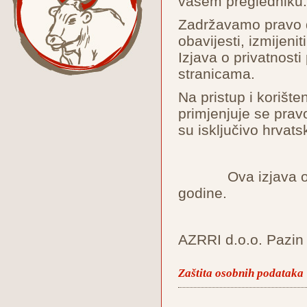
vašem pregled
Zadržavamo pravo 
obavijesti, izmijenit
Izjava o privatnos
stranicama.
Na pristup i korište
primjenjuje se prav
su isključivo hrvats
Ova izjava o priv
godine.
AZRRI d.o.o. Pazin
Zaštita osobnih podataka