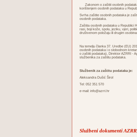
Zakonom o zaštiti osobnih podataka u
korištenjem osobnih podataka u Republ
Svrha zaštite osobnih podataka je zaštita
osobnih podataka.
Zaštita osobnih podataka u Republici Hr
rasi, boji kože, spolu, jeziku, vjeri, po
društvenom položaju ili drugim osobin
Na temelju članka 37. Uredbe (EU) 2016
osobnih podataka i o slobodnom kretanj
o zaštiti podataka), Direktor AZRRI - A
službenika za zaštitu podataka.
Službenik za zaštitu podataka je:
Aleksandra Dušić Širol
Tel: 052 351 570
e-mail: info@azrri.hr
Službeni dokumenti AZRRI 