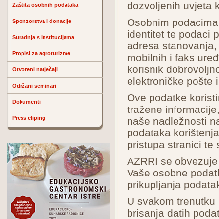
dozvoljenih uvjeta k
Zaštita osobnih podataka
Osobnim podacima s
Sponzorstva i donacije
identitet te podaci 
Suradnja s institucijama
adresa stanovanja, 
Propisi za agroturizme
mobilnih i faks uređaj
korisnik dobrovoljn
Otvoreni natječaji
elektroničke pošte il
Održani seminari
Ove podatke koristi
Dokumenti
tražene informacij
Press cliping
naše nadležnosti na
podataka korištenja
pristupa stranici te
AZRRI se obvezuje d
Vaše osobne podatk
prikupljanja podatak
U svakom trenutku i
brisanja datih poda