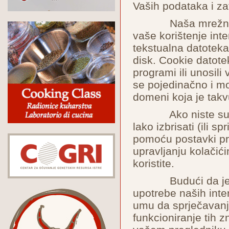
Vaših podataka i zat
Naša mrežna stra
vaše korištenje int
tekstualna datoteka
disk. Cookie datotek
programi ili unosili
se pojedinačno i mo
domeni koja je takv
Ako niste suglas
lako izbrisati (ili s
pomoću postavki pre
upravljanju kolačić
koristite.
Budući da je svr
upotrebe naših inter
umu da sprječavanj
funkcioniranje tih zn