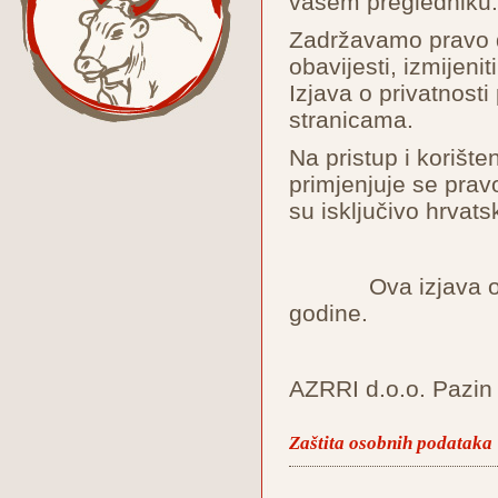
vašem pregled
Zadržavamo pravo 
obavijesti, izmijenit
Izjava o privatnos
stranicama.
Na pristup i korište
primjenjuje se prav
su isključivo hrvats
Ova izjava o priv
godine.
AZRRI d.o.o. Pazin
Zaštita osobnih podataka