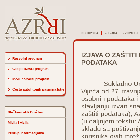
Naslovnica
O nama
Aktivnosti
IZJAVA O ZAŠTITI
Razvojni program
PODATAKA
Gospodarski program
Međunarodni program
Sukladno Uredbi 
Cesta autohtonih pasmina Istre
Vijeća od 27. travn
osobnih podataka i
stavljanju izvan sn
zaštiti podataka), A
Službeni akti Društva
(u daljnjem tekstu:
Misija i vizija
skladu sa poštivanj
Pristup informacijama
korisnika ovih mrežn