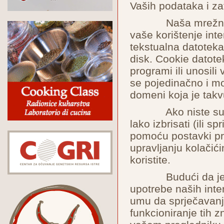
Vaših podataka i zat
Naša mrežna stra
vaše korištenje int
tekstualna datoteka
disk. Cookie datotek
programi ili unosili
se pojedinačno i mo
domeni koja je takv
Ako niste suglas
lako izbrisati (ili s
pomoću postavki pre
upravljanju kolačić
koristite.
Budući da je svr
upotrebe naših inter
umu da sprječavanj
funkcioniranje tih zn