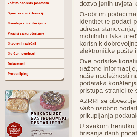
dozvoljenih uvjeta k
Zaštita osobnih podataka
Osobnim podacima s
Sponzorstva i donacije
identitet te podaci 
Suradnja s institucijama
adresa stanovanja, 
Propisi za agroturizme
mobilnih i faks uređaj
korisnik dobrovoljn
Otvoreni natječaji
elektroničke pošte il
Održani seminari
Ove podatke koristi
Dokumenti
tražene informacij
Press cliping
naše nadležnosti na
podataka korištenja
pristupa stranici te
AZRRI se obvezuje d
Vaše osobne podatk
prikupljanja podatak
U svakom trenutku i
brisanja datih poda