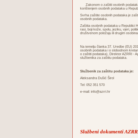
Zakonom o zaštiti osobnih podataka u
korištenjem osobnih podataka u Republ
Svrha zaštite osobnih podataka je zaštita
osobnih podataka.
Zaštita osobnih podataka u Republici Hr
rasi, boji kože, spolu, jeziku, vjeri, po
društvenom položaju ili drugim osobin
Na temelju članka 37. Uredbe (EU) 2016
osobnih podataka i o slobodnom kretanj
o zaštiti podataka), Direktor AZRRI - A
službenika za zaštitu podataka.
Službenik za zaštitu podataka je:
Aleksandra Dušić Širol
Tel: 052 351 570
e-mail: info@azrri.hr
Službeni dokumenti AZRRI 