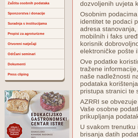
dozvoljenih uvjeta k
Zaštita osobnih podataka
Osobnim podacima s
Sponzorstva i donacije
identitet te podaci 
Suradnja s institucijama
adresa stanovanja, 
Propisi za agroturizme
mobilnih i faks uređaj
korisnik dobrovoljn
Otvoreni natječaji
elektroničke pošte il
Održani seminari
Ove podatke koristi
Dokumenti
tražene informacij
Press cliping
naše nadležnosti na
podataka korištenja
pristupa stranici te
AZRRI se obvezuje d
Vaše osobne podatk
prikupljanja podatak
U svakom trenutku i
brisanja datih poda