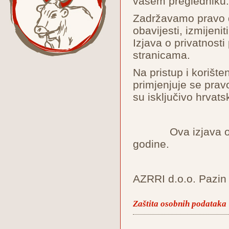
vašem pregled
Zadržavamo pravo 
obavijesti, izmijenit
Izjava o privatnos
stranicama.
Na pristup i korište
primjenjuje se prav
su isključivo hrvats
Ova izjava o priv
godine.
AZRRI d.o.o. Pazin
Zaštita osobnih podataka