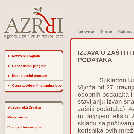
Naslovnica
O nama
Aktivnosti
IZJAVA O ZAŠTITI
Razvojni program
PODATAKA
Gospodarski program
Međunarodni program
Sukladno Uredbi 
Cesta autohtonih pasmina Istre
Vijeća od 27. travn
osobnih podataka i
stavljanju izvan sn
zaštiti podataka), A
Službeni akti Društva
(u daljnjem tekstu:
Misija i vizija
skladu sa poštivanj
Pristup informacijama
korisnika ovih mrežn