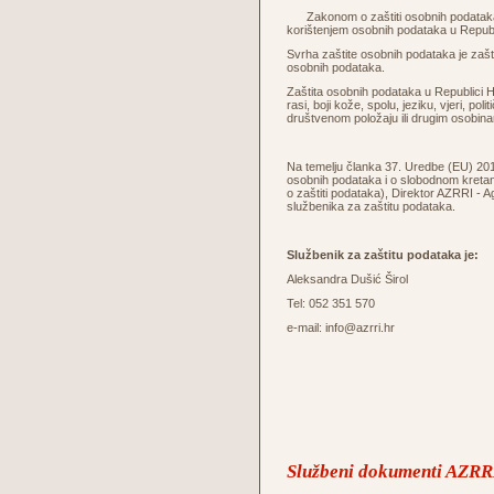
Zakonom o zaštiti osobnih podataka u
korištenjem osobnih podataka u Republ
Svrha zaštite osobnih podataka je zaštita
osobnih podataka.
Zaštita osobnih podataka u Republici Hr
rasi, boji kože, spolu, jeziku, vjeri, po
društvenom položaju ili drugim osobin
Na temelju članka 37. Uredbe (EU) 2016
osobnih podataka i o slobodnom kretanj
o zaštiti podataka), Direktor AZRRI - A
službenika za zaštitu podataka.
Službenik za zaštitu podataka je:
Aleksandra Dušić Širol
Tel: 052 351 570
e-mail: info@azrri.hr
Službeni dokumenti AZRRI 