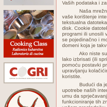
Vaših podataka i zat
Naša mrežna stra
vaše korištenje int
tekstualna datoteka
disk. Cookie datotek
programi ili unosili
se pojedinačno i mo
domeni koja je takv
Ako niste suglas
lako izbrisati (ili s
pomoću postavki pre
upravljanju kolačić
koristite.
Budući da je svr
upotrebe naših inter
umu da sprječavanj
funkcioniranje tih zn