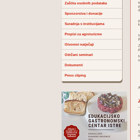
t
Zaštita osobnih podataka
p
d
Sponzorstva i donacije
A
p
Suradnja s institucijama
k
B
Propisi za agroturizme
s
Otvoreni natječaji
Z
p
Održani seminari
N
s
Dokumenti
O
Press cliping
A
Z
k
S
o