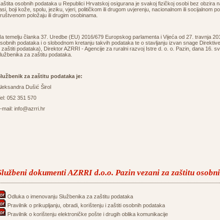
aštita osobnih podataka u Republici Hrvatskoj osigurana je svakoj fizičkoj osobi bez obzira na
asi, boji kože, spolu, jeziku, vjeri, političkom ili drugom uvjerenju, nacionalnom ili socijalnom po
ruštvenom položaju ili drugim osobinama.
a temelju članka 37. Uredbe (EU) 2016/679 Europskog parlamenta i Vijeća od 27. travnja 201
sobnih podataka i o slobodnom kretanju takvih podataka te o stavljanju izvan snage Direktiv
 zaštiti podataka), Direktor AZRRI - Agencije za ruralni razvoj Istre d. o. o. Pazin, dana 16. 
lužbenika za zaštitu podataka.
lužbenik za zaštitu podataka je:
leksandra Dušić Širol
el: 052 351 570
-mail: info@azrri.hr
Službeni dokumenti AZRRI d.o.o. Pazin vezani za zaštitu osobn
Odluka o imenovanju Službenika za zaštitu podataka
Pravilnik o prikupljanju, obradi, korištenju i zaštiti osobnih podataka
Pravilnik o korištenju elektroničke pošte i drugih oblika komunikacije