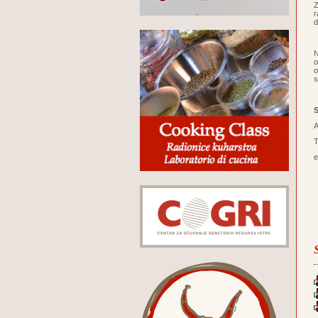
Z
r
d
N
o
o
s
S
A
T
e