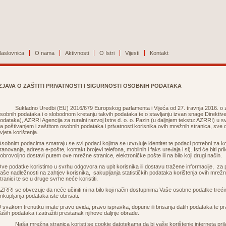
aslovnica
O nama
Aktivnosti
O Istri
Vijesti
Kontakt
IZJAVA O ZAŠTITI PRIVATNOSTI I SIGURNOSTI OSOBNIH PODATAKA
ukladno Uredbi (EU) 2016/679 Europskog parlamenta i Vijeća od 27. travnja 2016. o zaš
sobnih podataka i o slobodnom kretanju takvih podataka te o stavljanju izvan snage Direktive
odataka), AZRRI Agencija za ruralni razvoj Istre d. o. o. Pazin (u daljnjem tekstu: AZRRI) u
a poštivanjem i zaštitom osobnih podataka i privatnosti korisnika ovih mrežnih stranica, sve d
vjeta korištenja.
sobnim podacima smatraju se svi podaci kojima se utvrđuje identitet te podaci potrebni za ko
tanovanja, adresa e-pošte, kontakt brojevi telefona, mobilnih i faks uređaja i sl). Isti će biti pri
obrovoljno dostavi putem ove mrežne stranice, elektroničke pošte ili na bilo koji drugi način.
ve podatke koristimo u svrhu odgovora na upit korisnika ili dostavu tražene informacije, z
aše nadležnosti na zahtjev korisnika, sakupljanja statističkih podataka korištenja ovih mrežn
tranici te se u druge svrhe neće koristiti.
ZRRI se obvezuje da neće učiniti ni na bilo koji način dostupnima Vaše osobne podatke treć
rikupljanja podataka iste obrisati.
 svakom trenutku imate pravo uvida, pravo ispravka, dopune ili brisanja datih podataka te pr
aših podataka i zatražiti prestanak njihove daljnje obrade.
aša mrežna stranica koristi se cookie datotekama da bi vaše korištenje interneta prila