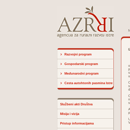
N
Razvojni program
S
Gospodarski program
o
p
s
Međunarodni program
u
O
Cesta autohtonih pasmina Istre
s
d
O
n
s
Službeni akti Društva
A
p
Misija i vizija
U
V
Pristup informacijama
N