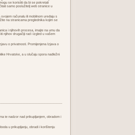
ogu se koristiti da bi se pokretali
čitati samo poslužitelj web stranice u
 svojem računalu ili mobilnom uređaju s
ažite na stranicama preglednika kojim se
ca i njihovih procesa, imajte na umu da
ti njihov drugačiji rad i izgled u vašem
javu o privatnosti. Promijenjena Izjava o
blike Hrvatske, a u slučaju spora nadležni
a te nadzor nad prikupljanjem, obradom i
boda u prikupljanju, obradi i korištenju