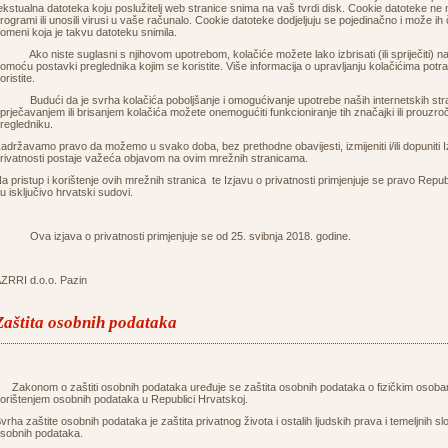
ekstualna datoteka koju poslužitelj web stranice snima na vaš tvrdi disk. Cookie datoteke ne m
rogrami ili unosili virusi u vaše računalo. Cookie datoteke dodjeljuju se pojedinačno i može ih 
omeni koja je takvu datoteku snimila.
ko niste suglasni s njihovom upotrebom, kolačiće možete lako izbrisati (ili spriječiti) na
omoću postavki preglednika kojim se koristite. Više informacija o upravljanju kolačićima potr
oristite.
udući da je svrha kolačića poboljšanje i omogućivanje upotrebe naših internetskih strani
prječavanjem ili brisanjem kolačića možete onemogućiti funkcioniranje tih značajki ili prouzroči
pregledniku.
adržavamo pravo da možemo u svako doba, bez prethodne obavijesti, izmijeniti i/ili dopuniti Iz
rivatnosti postaje važeća objavom na ovim mrežnih stranicama.
a pristup i korištenje ovih mrežnih stranica te Izjavu o privatnosti primjenjuje se pravo Repu
u isključivo hrvatski sudovi.
va izjava o privatnosti primjenjuje se od 25. svibnja 2018. godine.
ZRRI d.o.o. Pazin
Zaštita osobnih podataka
akonom o zaštiti osobnih podataka uređuje se zaštita osobnih podataka o fizičkim osobam
orištenjem osobnih podataka u Republici Hrvatskoj.
vrha zaštite osobnih podataka je zaštita privatnog života i ostalih ljudskih prava i temeljnih slo
sobnih podataka.