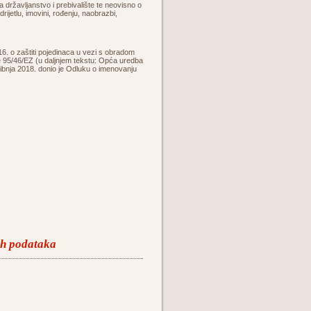
 državljanstvo i prebivalište te neovisno o
drijetlu, imovini, rođenju, naobrazbi,
6. o zaštiti pojedinaca u vezi s obradom
e 95/46/EZ (u daljnjem tekstu: Opća uredba
svibnja 2018. donio je Odluku o imenovanju
ih podataka