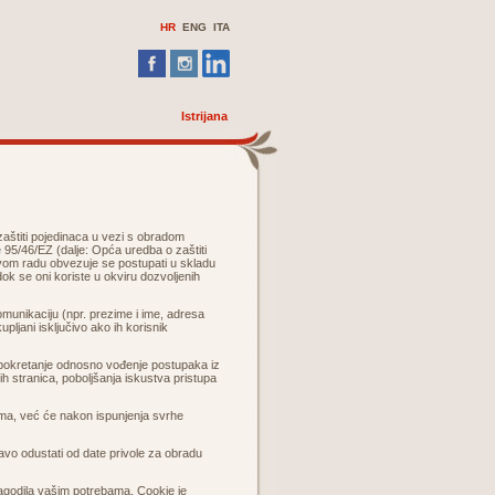
HR
ENG ITA
Istrijana
titi pojedinaca u vezi s obradom
 95/46/EZ (dalje: Opća uredba o zaštiti
 svom radu obvezuje se postupati u skladu
ok se oni koriste u okviru dozvoljenih
munikaciju (npr. prezime i ime, adresa
kupljani isključivo ako ih korisnik
a pokretanje odnosno vođenje postupaka iz
ih stranica, poboljšanja iskustva pristupa
ima, već će nakon ispunjenja svrhe
avo odustati od date privole za obradu
godila vašim potrebama. Cookie je