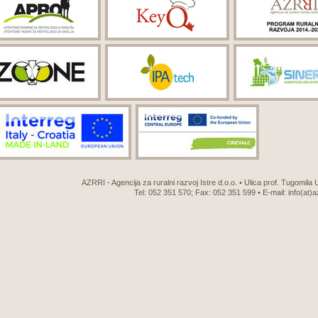
AZRRI - Agencija za ruralni razvoj Istre d.o.o. • Ulica prof. Tugomila
Tel: 052 351 570; Fax: 052 351 599 • E-mail:
info(at)a