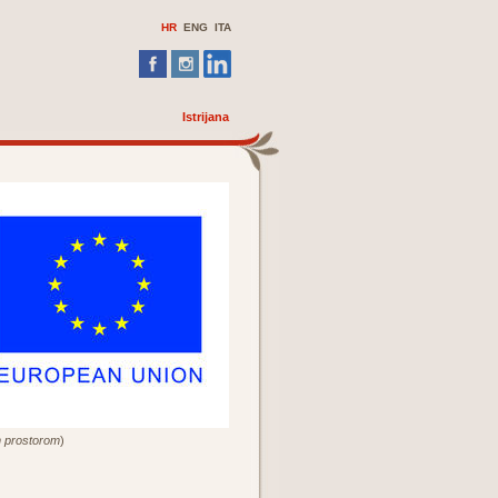
HR
ENG ITA
Istrijana
m prostorom
)