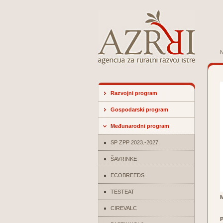
N
Razvojni program
Gospodarski program
Međunarodni program
SP ZPP 2023.-2027.
ŠAVRINKE
ECOBREEDS
TESTEAT
CIREVALC
P