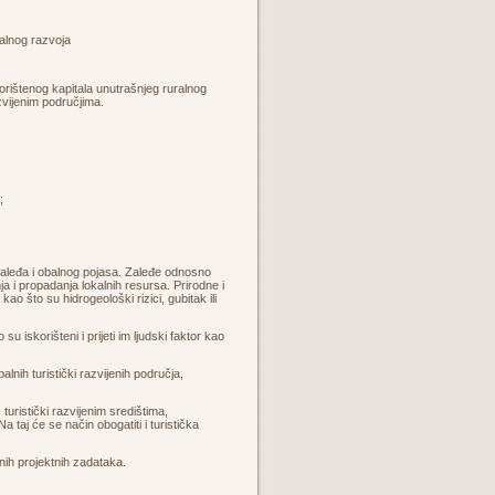
jalnog razvoja
orištenog kapitala unutrašnjeg ruralnog
azvijenim područjima.
;
;
 zaleđa i obalnog pojasa. Zaleđe odnosno
a i propadanja lokalnih resursa. Prirodne i
 kao što su hidrogeološki rizici, gubitak ili
iskorišteni i prijeti im ljudski faktor kao
lnih turistički razvijenih područja,
ristički razvijenim središtima,
taj će se način obogatiti i turistička
nih projektnih zadataka.