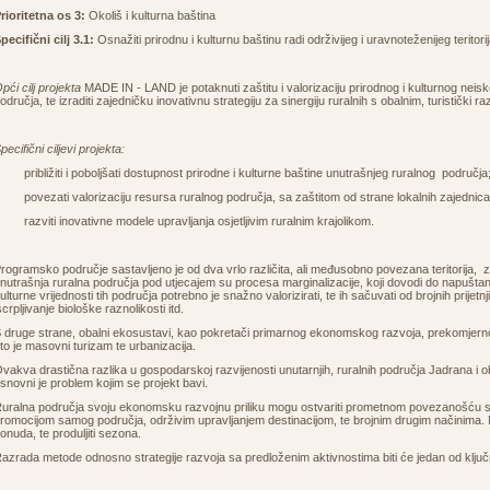
rioritetna os 3:
Okoliš i kulturna baština
pecifični cilj 3.1:
Osnažiti prirodnu i kulturnu baštinu radi održivijeg i uravnoteženijeg teritori
pći cilj projekta
MADE IN - LAND je potaknuti zaštitu i valorizaciju prirodnog i kulturnog neisk
odručja, te izraditi zajedničku inovativnu strategiju za sinergiju ruralnih s obalnim, turistički r
pecifični ciljevi projekta:
 približiti i poboljšati dostupnost prirodne i kulturne baštine unutrašnjeg ruralnog područja
 povezati valorizaciju resursa ruralnog područja, sa zaštitom od strane lokalnih zajednica
 razviti inovativne modele upravljanja osjetljivim ruralnim krajolikom.
rogramsko područje sastavljeno je od dva vrlo različita, ali međusobno povezana teritorija,
nutrašnja ruralna područja pod utjecajem su procesa marginalizacije, koji dovodi do napuštanj
ulturne vrijednosti tih područja potrebno je snažno valorizirati, te ih sačuvati od brojnih prijetnji
scrpljivanje biološke raznolikosti itd.
 druge strane, obalni ekosustavi, kao pokretači primarnog ekonomskog razvoja, prekomjerno su 
to je masovni turizam te urbanizacija.
vakva drastična razlika u gospodarskoj razvijenosti unutarnjih, ruralnih područja Jadrana i oba
snovni je problem kojim se projekt bavi.
uralna područja svoju ekonomsku razvojnu priliku mogu ostvariti prometnom povezanošću s tu
romocijom samog područja, održivim upravljanjem destinacijom, te brojnim drugim načinima. Na 
onuda, te produljiti sezona.
azrada metode odnosno strategije razvoja sa predloženim aktivnostima biti će jedan od ključ