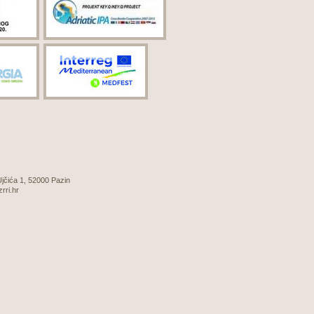
 Ujčića 1, 52000 Pazin
zrri.hr