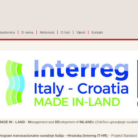
aslovnica
O nama
Aktivnosti
O Istri
Vijesti
Kontakt
MADE IN - LAND
-
M
anagement and
DE
velopment of
INLAND
s (
Održivo upravljanje ruralni
rogram transnacionalne suradnje Italija – Hrvatska (Interreg IT-HR)
– Projekti Standard