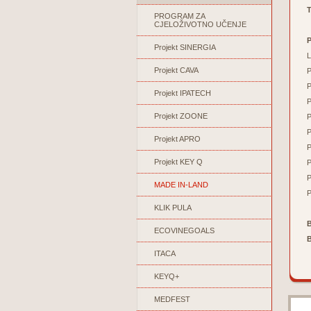
T
PROGRAM ZA
CJELOŽIVOTNO UČENJE
Projekt SINERGIA
L
Projekt CAVA
P
P
Projekt IPATECH
P
Projekt ZOONE
P
P
Projekt APRO
P
Projekt KEY Q
P
P
MADE IN-LAND
P
KLIK PULA
B
ECOVINEGOALS
ITACA
KEYQ+
MEDFEST