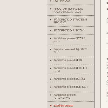
PASTINNOVA
P
PROGRAM RURALNOG
S
RAZVOJA 2014. - 2020
O
IPA ADRIATICO STRATEŠKI
p
PROJEKTI
IPA ADRIATICO 2. POZIV
S
-
Kandidirani projekti SEES 4.
poziv
-
-
Proračunsko razdoblje 2007-
2013
P
Kandidirani projekti (IPA)
u
k
Kandidirani projekti (IPA SLO-
i
HRV)
S
š
Kandidirani projekti (SEES)
O
o
Kandidirani projekti (CEI KEP)
R
p
Kandidirani projekti
p
(GRUNDTVIG)
R
Završeni projekti