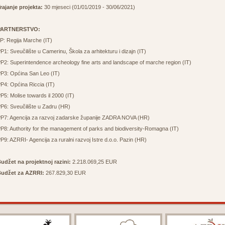
rajanje projekta:
30 mjeseci (01/01/2019 - 30/06/2021)
PARTNERSTVO:
P: Regija Marche (IT)
P1: Sveučilište u Camerinu, Škola za arhitekturu i dizajn (IT)
P2: Superintendence archeology fine arts and landscape of marche region (IT)
P3: Općina San Leo (IT)
P4: Općina Riccia (IT)
P5: Molise towards il 2000 (IT)
P6: Sveučilište u Zadru (HR)
P7: Agencija za razvoj zadarske županije ZADRA NOVA (HR)
P8: Authority for the management of parks and biodiversity-Romagna (IT)
P9: AZRRI- Agencija za ruralni razvoj Istre d.o.o. Pazin (HR)
udžet na projektnoj razini:
2.218.069,25 EUR
Budžet za AZRRI:
267.829,30 EUR