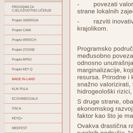
- povezati valoriz
PROGRAM ZA
strane lokalnih zaje
CJELOŽIVOTNO UČENJE
- razviti inovativn
Projekt SINERGIA
krajolikom.
Projekt CAVA
Projekt IPATECH
Programsko područje 
Projekt ZOONE
međusobno povezana
Projekt APRO
odnosno unutrašnja
marginalizacije, ko
Projekt KEY Q
resursa. Prirodne i 
MADE IN-LAND
snažno valorizirati, 
KLIK PULA
hidrogeološki rizici,
ECOVINEGOALS
S druge strane, oba
ekonomskog razvoja, 
ITACA
faktor kao što je ma
KEYQ+
Ovakva drastična ra
MEDFEST
ruralnih područja Ja