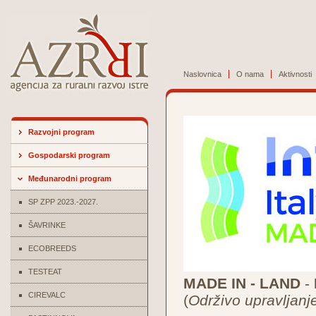
Naslovnica
O nama
Aktivnosti
Razvojni program
Gospodarski program
Međunarodni program
SP ZPP 2023.-2027.
ŠAVRINKE
ECOBREEDS
TESTEAT
MADE IN - LAND
-
CIREVALC
(
Održivo upravljanj