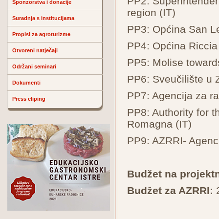
PP2: Superintenden
Sponzorstva i donacije
region (IT)
Suradnja s institucijama
PP3: Općina San Le
Propisi za agroturizme
PP4: Općina Riccia 
Otvoreni natječaji
PP5: Molise towards
Održani seminari
PP6: Sveučilište u 
Dokumenti
PP7: Agencija za 
Press cliping
PP8: Authority for 
Romagna (IT)
PP9: AZRRI- Agencij
Budžet na projektn
Budžet za AZRRI: