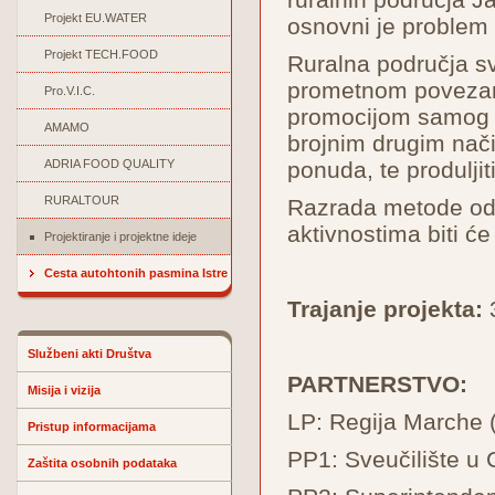
Projekt EU.WATER
osnovni je problem 
Projekt TECH.FOOD
Ruralna područja sv
prometnom povezanoš
Pro.V.I.C.
promocijom samog p
AMAMO
brojnim drugim način
ADRIA FOOD QUALITY
ponuda, te produljit
RURALTOUR
Razrada metode odn
aktivnostima biti ć
Projektiranje i projektne ideje
Cesta autohtonih pasmina Istre
Trajanje projekta:
3
Službeni akti Društva
PARTNERSTVO:
Misija i vizija
LP: Regija Marche (
Pristup informacijama
PP1: Sveučilište u C
Zaštita osobnih podataka