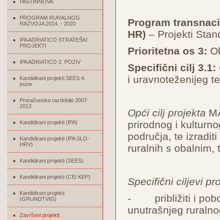
PASTINNOVA
PROGRAM RURALNOG
Program transnacio
RAZVOJA 2014. - 2020
HR)
– Projekti Stan
IPA ADRIATICO STRATEŠKI
PROJEKTI
Prioritetna os 3:
Ok
IPA ADRIATICO 2. POZIV
Specifični cilj 3.1:
i uravnoteženijeg te
Kandidirani projekti SEES 4.
poziv
Proračunsko razdoblje 2007-
2013
Opći cilj projekta
MAD
prirodnog i kulturn
Kandidirani projekti (IPA)
područja, te izradit
Kandidirani projekti (IPA SLO-
HRV)
ruralnih s obalnim, 
Kandidirani projekti (SEES)
Kandidirani projekti (CEI KEP)
Specifični ciljevi pr
Kandidirani projekti
- približiti i pobo
(GRUNDTVIG)
unutrašnjeg ruraln
Završeni projekti