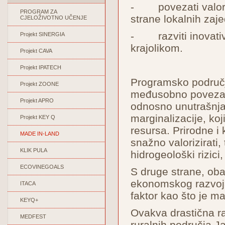
- povezati valoriz
PROGRAM ZA
strane lokalnih zaje
CJELOŽIVOTNO UČENJE
- razviti inovativn
Projekt SINERGIA
krajolikom.
Projekt CAVA
Projekt IPATECH
Programsko područje 
Projekt ZOONE
međusobno povezana
Projekt APRO
odnosno unutrašnja
marginalizacije, ko
Projekt KEY Q
resursa. Prirodne i 
MADE IN-LAND
snažno valorizirati, 
KLIK PULA
hidrogeološki rizici,
ECOVINEGOALS
S druge strane, oba
ekonomskog razvoja, 
ITACA
faktor kao što je ma
KEYQ+
Ovakva drastična ra
MEDFEST
ruralnih područja Ja