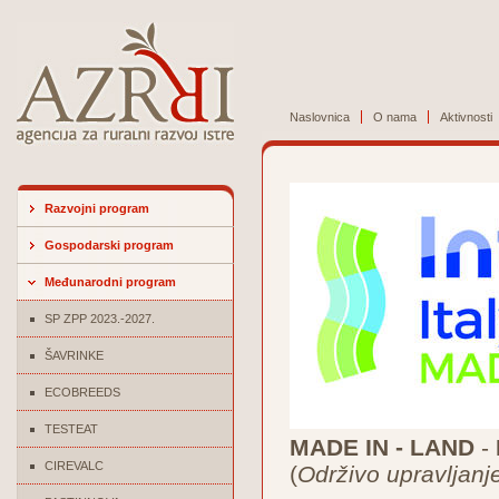
Naslovnica
O nama
Aktivnosti
Razvojni program
Gospodarski program
Međunarodni program
SP ZPP 2023.-2027.
ŠAVRINKE
ECOBREEDS
TESTEAT
MADE IN - LAND
-
CIREVALC
(
Održivo upravljanj