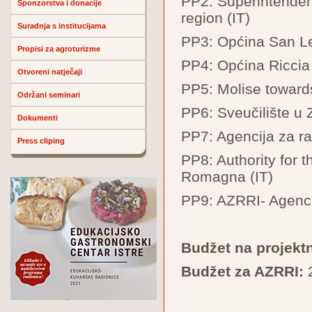
PP2: Superintenden
Sponzorstva i donacije
region (IT)
Suradnja s institucijama
PP3: Općina San Le
Propisi za agroturizme
PP4: Općina Riccia 
Otvoreni natječaji
PP5: Molise towards
Održani seminari
PP6: Sveučilište u 
Dokumenti
PP7: Agencija za 
Press cliping
PP8: Authority for 
Romagna (IT)
PP9: AZRRI- Agencij
Budžet na projektn
Budžet za AZRRI: