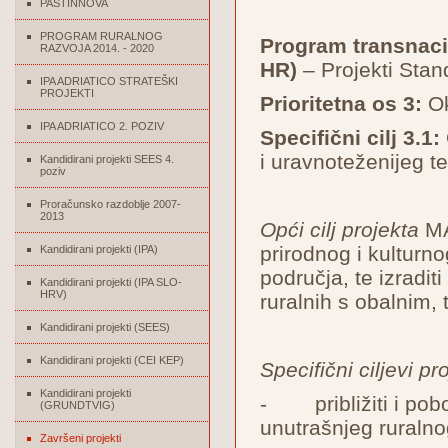
PASTINNOVA
PROGRAM RURALNOG
Program transnacio
RAZVOJA 2014. - 2020
HR)
– Projekti Stan
IPA ADRIATICO STRATEŠKI
PROJEKTI
Prioritetna os 3:
Ok
IPA ADRIATICO 2. POZIV
Specifični cilj 3.1:
i uravnoteženijeg te
Kandidirani projekti SEES 4.
poziv
Proračunsko razdoblje 2007-
2013
Opći cilj projekta
MAD
prirodnog i kulturn
Kandidirani projekti (IPA)
područja, te izradit
Kandidirani projekti (IPA SLO-
HRV)
ruralnih s obalnim, 
Kandidirani projekti (SEES)
Kandidirani projekti (CEI KEP)
Specifični ciljevi pr
Kandidirani projekti
- približiti i pobo
(GRUNDTVIG)
unutrašnjeg ruraln
Završeni projekti