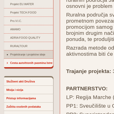
Projekt EU.WATER
osnovni je problem 
Projekt TECH.FOOD
Ruralna područja sv
prometnom povezanoš
Pro.V.I.C.
promocijom samog p
AMAMO
brojnim drugim način
ADRIA FOOD QUALITY
ponuda, te produljit
RURALTOUR
Razrada metode odn
aktivnostima biti ć
Projektiranje i projektne ideje
Cesta autohtonih pasmina Istre
Trajanje projekta:
3
Službeni akti Društva
PARTNERSTVO:
Misija i vizija
LP: Regija Marche (
Pristup informacijama
PP1: Sveučilište u C
Zaštita osobnih podataka