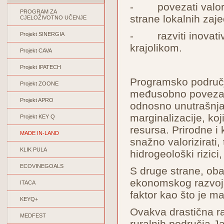
- povezati valoriz
PROGRAM ZA
strane lokalnih zaje
CJELOŽIVOTNO UČENJE
- razviti inovativn
Projekt SINERGIA
krajolikom.
Projekt CAVA
Projekt IPATECH
Programsko područje 
Projekt ZOONE
međusobno povezana
Projekt APRO
odnosno unutrašnja
marginalizacije, ko
Projekt KEY Q
resursa. Prirodne i 
MADE IN-LAND
snažno valorizirati, 
KLIK PULA
hidrogeološki rizici,
ECOVINEGOALS
S druge strane, oba
ekonomskog razvoja, 
ITACA
faktor kao što je ma
KEYQ+
Ovakva drastična ra
MEDFEST
ruralnih područja Ja