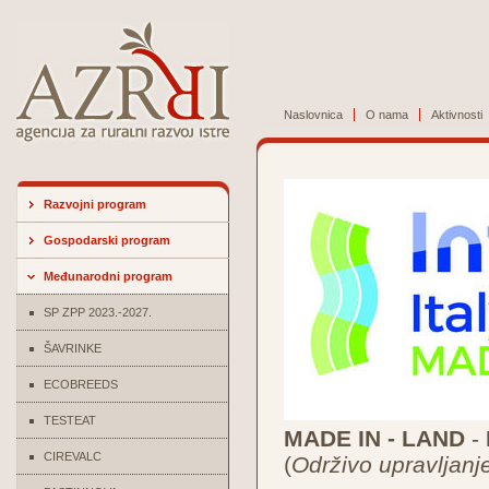
Naslovnica
O nama
Aktivnosti
Razvojni program
Gospodarski program
Međunarodni program
SP ZPP 2023.-2027.
ŠAVRINKE
ECOBREEDS
TESTEAT
MADE IN - LAND
-
CIREVALC
(
Održivo upravljanj