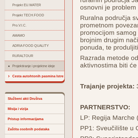
Projekt EU.WATER
osnovni je problem 
Projekt TECH.FOOD
Ruralna područja sv
prometnom povezanoš
Pro.V.I.C.
promocijom samog p
AMAMO
brojnim drugim način
ADRIA FOOD QUALITY
ponuda, te produljit
RURALTOUR
Razrada metode odn
aktivnostima biti ć
Projektiranje i projektne ideje
Cesta autohtonih pasmina Istre
Trajanje projekta:
3
Službeni akti Društva
PARTNERSTVO:
Misija i vizija
LP: Regija Marche (
Pristup informacijama
PP1: Sveučilište u C
Zaštita osobnih podataka