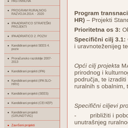
PASTINNOVA
PROGRAM RURALNOG
Program transnacio
RAZVOJA 2014. - 2020
HR)
– Projekti Stan
IPA ADRIATICO STRATEŠKI
PROJEKTI
Prioritetna os 3:
Ok
IPA ADRIATICO 2. POZIV
Specifični cilj 3.1:
i uravnoteženijeg te
Kandidirani projekti SEES 4.
poziv
Proračunsko razdoblje 2007-
2013
Opći cilj projekta
MAD
prirodnog i kulturn
Kandidirani projekti (IPA)
područja, te izradit
Kandidirani projekti (IPA SLO-
HRV)
ruralnih s obalnim, 
Kandidirani projekti (SEES)
Kandidirani projekti (CEI KEP)
Specifični ciljevi pr
Kandidirani projekti
- približiti i pobo
(GRUNDTVIG)
unutrašnjeg ruraln
Završeni projekti