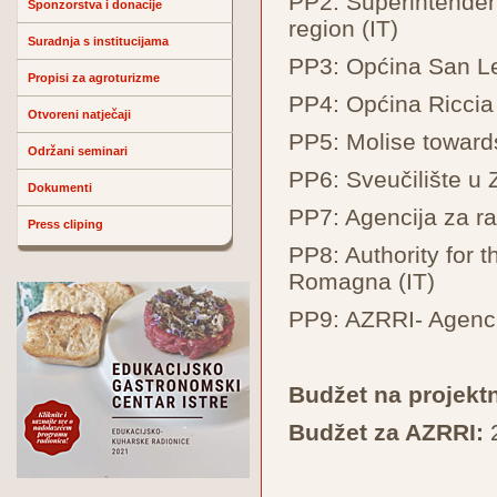
PP2: Superintenden
Sponzorstva i donacije
region (IT)
Suradnja s institucijama
PP3: Općina San Le
Propisi za agroturizme
PP4: Općina Riccia 
Otvoreni natječaji
PP5: Molise towards
Održani seminari
PP6: Sveučilište u 
Dokumenti
PP7: Agencija za 
Press cliping
PP8: Authority for 
Romagna (IT)
PP9: AZRRI- Agencij
Budžet na projektn
Budžet za AZRRI: