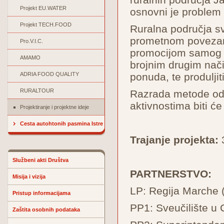
Projekt EU.WATER
osnovni je problem 
Projekt TECH.FOOD
Ruralna područja sv
prometnom povezanoš
Pro.V.I.C.
promocijom samog p
AMAMO
brojnim drugim način
ADRIA FOOD QUALITY
ponuda, te produljit
RURALTOUR
Razrada metode odn
aktivnostima biti ć
Projektiranje i projektne ideje
Cesta autohtonih pasmina Istre
Trajanje projekta:
3
Službeni akti Društva
PARTNERSTVO:
Misija i vizija
LP: Regija Marche (
Pristup informacijama
PP1: Sveučilište u C
Zaštita osobnih podataka