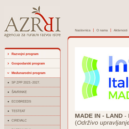
Naslovnica
O nama
Aktivnosti
Razvojni program
Gospodarski program
Međunarodni program
SP ZPP 2023.-2027.
ŠAVRINKE
ECOBREEDS
TESTEAT
MADE IN - LAND
-
CIREVALC
(
Održivo upravljanj