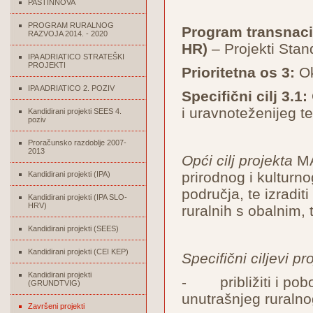
PASTINNOVA
PROGRAM RURALNOG
Program transnacio
RAZVOJA 2014. - 2020
HR)
– Projekti Stan
IPA ADRIATICO STRATEŠKI
PROJEKTI
Prioritetna os 3:
Ok
IPA ADRIATICO 2. POZIV
Specifični cilj 3.1:
i uravnoteženijeg te
Kandidirani projekti SEES 4.
poziv
Proračunsko razdoblje 2007-
2013
Opći cilj projekta
MAD
prirodnog i kulturn
Kandidirani projekti (IPA)
područja, te izradit
Kandidirani projekti (IPA SLO-
HRV)
ruralnih s obalnim, 
Kandidirani projekti (SEES)
Kandidirani projekti (CEI KEP)
Specifični ciljevi pr
Kandidirani projekti
- približiti i pobo
(GRUNDTVIG)
unutrašnjeg ruraln
Završeni projekti