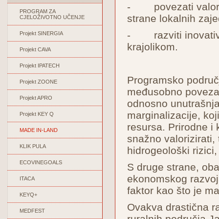
- povezati valoriz
PROGRAM ZA
strane lokalnih zaje
CJELOŽIVOTNO UČENJE
- razviti inovativn
Projekt SINERGIA
krajolikom.
Projekt CAVA
Projekt IPATECH
Programsko područje 
Projekt ZOONE
međusobno povezana
Projekt APRO
odnosno unutrašnja
marginalizacije, ko
Projekt KEY Q
resursa. Prirodne i 
MADE IN-LAND
snažno valorizirati, 
KLIK PULA
hidrogeološki rizici,
ECOVINEGOALS
S druge strane, oba
ekonomskog razvoja, 
ITACA
faktor kao što je ma
KEYQ+
Ovakva drastična ra
MEDFEST
ruralnih područja Ja