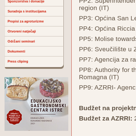
PP2: Superintenden
Sponzorstva i donacije
region (IT)
Suradnja s institucijama
PP3: Općina San Le
Propisi za agroturizme
PP4: Općina Riccia 
Otvoreni natječaji
PP5: Molise towards
Održani seminari
PP6: Sveučilište u 
Dokumenti
PP7: Agencija za 
Press cliping
PP8: Authority for 
Romagna (IT)
PP9: AZRRI- Agencij
Budžet na projektn
Budžet za AZRRI: