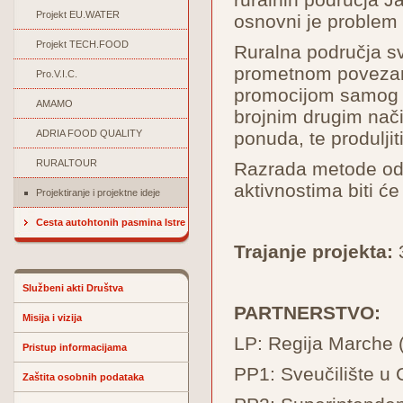
Projekt EU.WATER
osnovni je problem 
Projekt TECH.FOOD
Ruralna područja sv
prometnom povezanoš
Pro.V.I.C.
promocijom samog p
AMAMO
brojnim drugim način
ADRIA FOOD QUALITY
ponuda, te produljit
RURALTOUR
Razrada metode odn
aktivnostima biti ć
Projektiranje i projektne ideje
Cesta autohtonih pasmina Istre
Trajanje projekta:
3
Službeni akti Društva
PARTNERSTVO:
Misija i vizija
LP: Regija Marche (
Pristup informacijama
PP1: Sveučilište u C
Zaštita osobnih podataka