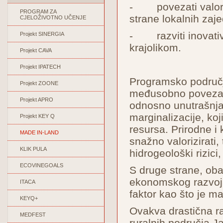
- povezati valoriz
PROGRAM ZA
strane lokalnih zaje
CJELOŽIVOTNO UČENJE
- razviti inovativn
Projekt SINERGIA
krajolikom.
Projekt CAVA
Projekt IPATECH
Programsko područje 
Projekt ZOONE
međusobno povezana
Projekt APRO
odnosno unutrašnja
marginalizacije, ko
Projekt KEY Q
resursa. Prirodne i 
MADE IN-LAND
snažno valorizirati, 
KLIK PULA
hidrogeološki rizici,
ECOVINEGOALS
S druge strane, oba
ekonomskog razvoja, 
ITACA
faktor kao što je ma
KEYQ+
Ovakva drastična ra
MEDFEST
ruralnih područja Ja