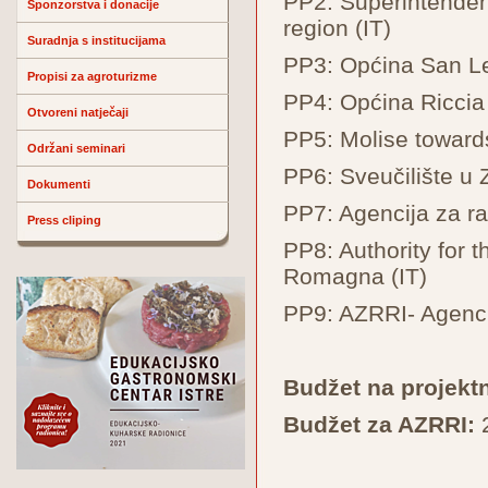
PP2: Superintenden
Sponzorstva i donacije
region (IT)
Suradnja s institucijama
PP3: Općina San Le
Propisi za agroturizme
PP4: Općina Riccia 
Otvoreni natječaji
PP5: Molise towards
Održani seminari
PP6: Sveučilište u 
Dokumenti
PP7: Agencija za 
Press cliping
PP8: Authority for 
Romagna (IT)
PP9: AZRRI- Agencij
Budžet na projektn
Budžet za AZRRI: