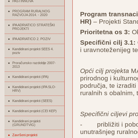
PASTINNOVA
PROGRAM RURALNOG
Program transnacio
RAZVOJA 2014. - 2020
HR)
– Projekti Stan
IPA ADRIATICO STRATEŠKI
PROJEKTI
Prioritetna os 3:
Ok
IPA ADRIATICO 2. POZIV
Specifični cilj 3.1:
i uravnoteženijeg te
Kandidirani projekti SEES 4.
poziv
Proračunsko razdoblje 2007-
2013
Opći cilj projekta
MAD
prirodnog i kulturn
Kandidirani projekti (IPA)
područja, te izradit
Kandidirani projekti (IPA SLO-
HRV)
ruralnih s obalnim, 
Kandidirani projekti (SEES)
Kandidirani projekti (CEI KEP)
Specifični ciljevi pr
Kandidirani projekti
- približiti i pobo
(GRUNDTVIG)
unutrašnjeg ruraln
Završeni projekti