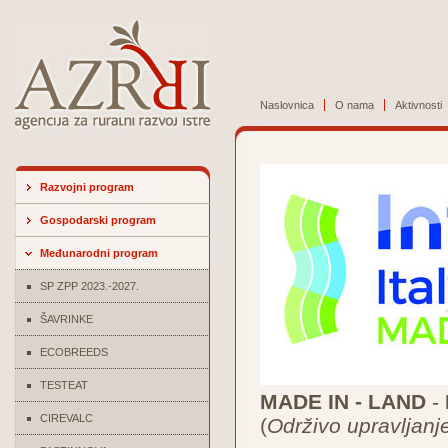
Naslovnica
O nama
Aktivnosti
Razvojni program
Gospodarski program
Međunarodni program
SP ZPP 2023.-2027.
ŠAVRINKE
ECOBREEDS
TESTEAT
MADE IN - LAND
-
CIREVALC
(
Održivo upravljanj