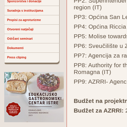
PP2: Superintenden
Sponzorstva i donacije
region (IT)
Suradnja s institucijama
PP3: Općina San Le
Propisi za agroturizme
PP4: Općina Riccia 
Otvoreni natječaji
PP5: Molise towards
Održani seminari
PP6: Sveučilište u 
Dokumenti
PP7: Agencija za 
Press cliping
PP8: Authority for 
Romagna (IT)
PP9: AZRRI- Agencij
Budžet na projektn
Budžet za AZRRI: