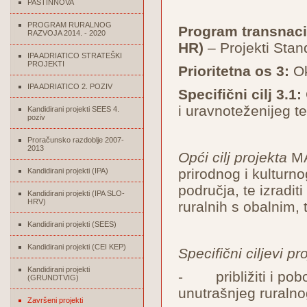
PASTINNOVA
PROGRAM RURALNOG
Program transnacio
RAZVOJA 2014. - 2020
HR)
– Projekti Stan
IPA ADRIATICO STRATEŠKI
PROJEKTI
Prioritetna os 3:
Ok
IPA ADRIATICO 2. POZIV
Specifični cilj 3.1:
i uravnoteženijeg te
Kandidirani projekti SEES 4.
poziv
Proračunsko razdoblje 2007-
2013
Opći cilj projekta
MAD
prirodnog i kulturn
Kandidirani projekti (IPA)
područja, te izradit
Kandidirani projekti (IPA SLO-
HRV)
ruralnih s obalnim, 
Kandidirani projekti (SEES)
Kandidirani projekti (CEI KEP)
Specifični ciljevi pr
Kandidirani projekti
- približiti i pobo
(GRUNDTVIG)
unutrašnjeg ruraln
Završeni projekti