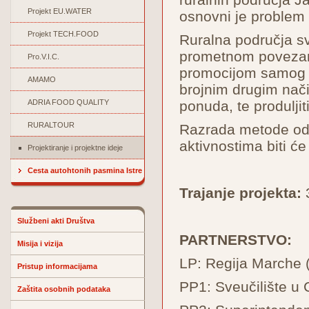
Projekt EU.WATER
osnovni je problem 
Projekt TECH.FOOD
Ruralna područja sv
prometnom povezanoš
Pro.V.I.C.
promocijom samog p
AMAMO
brojnim drugim način
ADRIA FOOD QUALITY
ponuda, te produljit
RURALTOUR
Razrada metode odn
aktivnostima biti ć
Projektiranje i projektne ideje
Cesta autohtonih pasmina Istre
Trajanje projekta:
3
Službeni akti Društva
PARTNERSTVO:
Misija i vizija
LP: Regija Marche (
Pristup informacijama
PP1: Sveučilište u C
Zaštita osobnih podataka