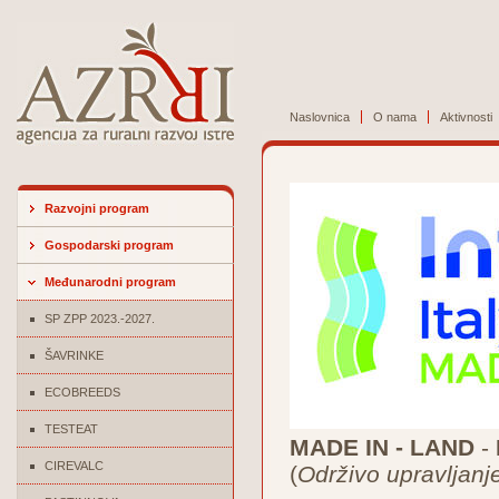
Naslovnica
O nama
Aktivnosti
Razvojni program
Gospodarski program
Međunarodni program
SP ZPP 2023.-2027.
ŠAVRINKE
ECOBREEDS
TESTEAT
MADE IN - LAND
-
CIREVALC
(
Održivo upravljanj