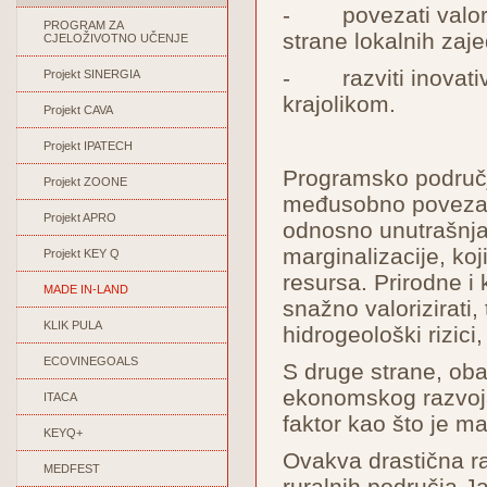
- povezati valoriz
PROGRAM ZA
strane lokalnih zaje
CJELOŽIVOTNO UČENJE
- razviti inovativn
Projekt SINERGIA
krajolikom.
Projekt CAVA
Projekt IPATECH
Programsko područje 
Projekt ZOONE
međusobno povezana
Projekt APRO
odnosno unutrašnja
marginalizacije, ko
Projekt KEY Q
resursa. Prirodne i 
MADE IN-LAND
snažno valorizirati, 
KLIK PULA
hidrogeološki rizici,
ECOVINEGOALS
S druge strane, oba
ekonomskog razvoja, 
ITACA
faktor kao što je ma
KEYQ+
Ovakva drastična ra
MEDFEST
ruralnih područja Ja