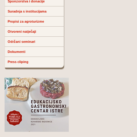
Sponzorstva i donacije
Suradnja s institucijama
Propisi za agroturizme
Otvoreni natječaji
Održani seminari
Dokumenti
Press cliping