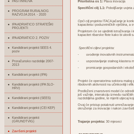
PASTINNOVA
Prioritetna os 1:
Plava inovacija
Specifični cilj 1.1:
Poboljšanje uvjeta
PROGRAM RURALNOG
RAZVOJA 2014. - 2020
Opći cilj projekta
ITACA jačanje je konk
IPA ADRIATICO STRATEŠKI
kapaciteta i poduzetničkih vještina, a 
PROJEKTI
Projektom će se ujediniti istraživanja i
kapacitet ribarske flote kako bi ulovil
IPA ADRIATICO 2. POZIV
Kandidirani projekti SEES 4.
Specifični ciljevi projekta:
poziv
- uvođenje inovativnih instrumenata 
Proračunsko razdoblje 2007-
- uspostavljanje stalnog klastera m
2013
- promicanje gospodarskih i ekološki 
Kandidirani projekti (IPA)
Projekt će operatorima sektora malog pe
Kandidirani projekti (IPA SLO-
ribolovnih aktivnosti na učinkovitiji i e
HRV)
Predloženi znanstveni model će odredi
još važnije, interakciju između različiti
Kandidirani projekti (SEES)
razdobljima godine, te mjeriti utjecaj ko
Ovaj će pristup potaknuti umrežavanje i
Kandidirani projekti (CEI KEP)
okruženje za inovacije i nakon završe
Kandidirani projekti
(GRUNDTVIG)
Trajanje projekta:
30 mjeseci
Završeni projekti