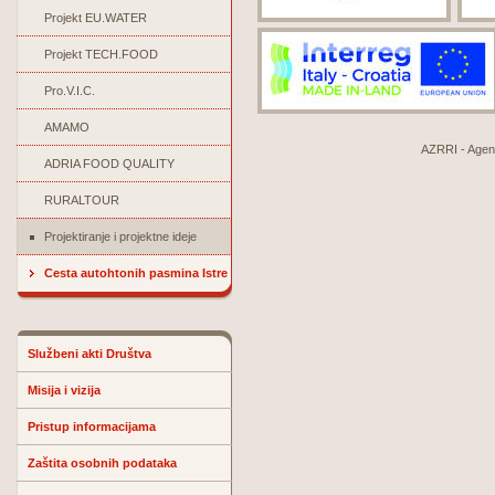
Projekt EU.WATER
Projekt TECH.FOOD
Pro.V.I.C.
AMAMO
AZRRI - Agenci
ADRIA FOOD QUALITY
RURALTOUR
Projektiranje i projektne ideje
Cesta autohtonih pasmina Istre
Službeni akti Društva
Misija i vizija
Pristup informacijama
Zaštita osobnih podataka