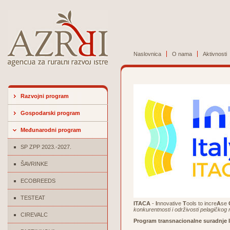
Naslovnica
O nama
Aktivnosti
Razvojni program
Gospodarski program
Međunarodni program
SP ZPP 2023.-2027.
ŠAVRINKE
ECOBREEDS
TESTEAT
ITACA
-
I
nnovative
T
ools to incre
A
se
konkurentnosti i održivosti pelagičkog
CIREVALC
Program transnacionalne suradnje Ita