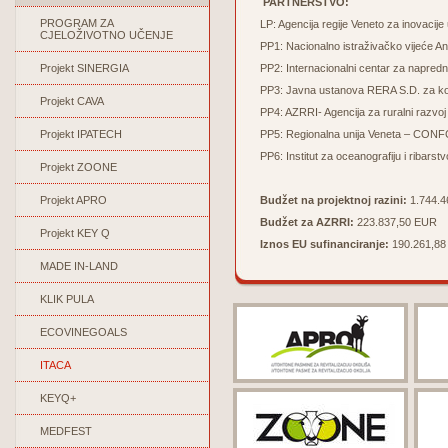
PARTNERSTVO:
PROGRAM ZA
LP: Agencija regije Veneto za inova
CJELOŽIVOTNO UČENJE
PP1: Nacionalno istraživačko vijeće A
Projekt SINERGIA
PP2: Internacionalni centar za napredn
PP3: Javna ustanova RERA S.D. za koor
Projekt CAVA
PP4: AZRRI- Agencija za ruralni razvoj 
Projekt IPATECH
PP5: Regionalna unija Veneta – CO
PP6: Institut za oceanografiju i ribarstv
Projekt ZOONE
Projekt APRO
Budžet na projektnoj razini:
1.744.
Budžet za AZRRI:
223.837,50 EUR
Projekt KEY Q
Iznos EU sufinanciranje:
190.261,8
MADE IN-LAND
KLIK PULA
ECOVINEGOALS
ITACA
KEYQ+
MEDFEST