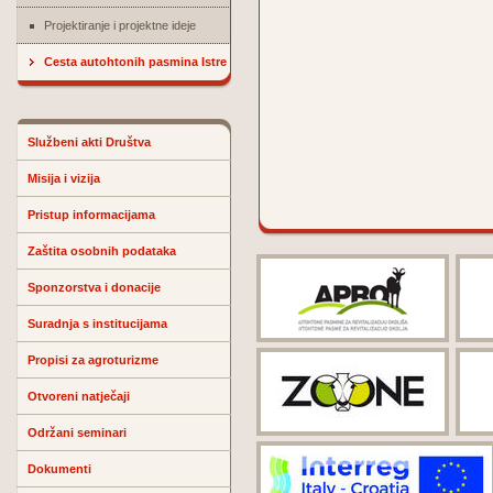
Projektiranje i projektne ideje
Cesta autohtonih pasmina Istre
Službeni akti Društva
Misija i vizija
Pristup informacijama
Zaštita osobnih podataka
Sponzorstva i donacije
Suradnja s institucijama
Propisi za agroturizme
Otvoreni natječaji
Održani seminari
Dokumenti