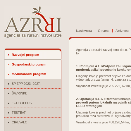
Naslovnica
O nama
Aktivnosti
Agencija za ruralni razvoj Istre d.o.o. 
to:
Razvojni program
Gospodarski program
1. Podmjera 4.1. »Potpora za ulagan
modernizacija i povećanje konkuren
Međunarodni program
Ulaganje koje je predmet prijave za do
videonadzora za farmu i 4. vage za st
SP ZPP 2023.-2027.
Vrijednost investicije je 265.222, 62 
ŠAVRINKE
2. Operacija 4.1.1. »Restrukturiran
provodi putem lokalnih razvojnih s
ECOBREEDS
CLLD strategije«
Ulaganje koje je predmet prijave za do
TESTEAT
prskalice mza ratarstvo, 5. ograđivanj
CIREVALC
Vrijednost investicije je 438.220,54 k