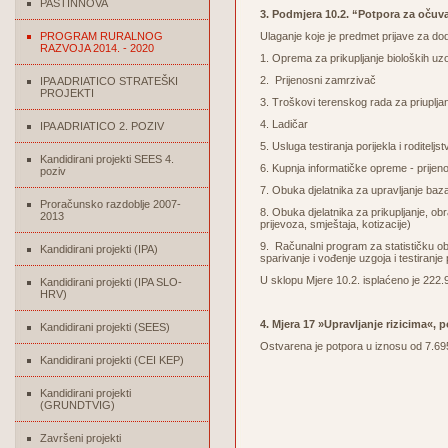
PASTINNOVA
3. Podmjera 10.2. “Potpora za očuvan
PROGRAM RURALNOG
Ulaganje koje je predmet prijave za 
RAZVOJA 2014. - 2020
1. Oprema za prikupljanje bioloških uzo
2. Prijenosni zamrzivač
IPA ADRIATICO STRATEŠKI
PROJEKTI
3. Troškovi terenskog rada za priupljan
4. Ladičar
IPA ADRIATICO 2. POZIV
5. Usluga testiranja porijekla i roditelj
Kandidirani projekti SEES 4.
6. Kupnja informatičke opreme - prijeno
poziv
7. Obuka djelatnika za upravljanje ba
Proračunsko razdoblje 2007-
8. Obuka djelatnika za prikupljanje, ob
2013
prijevoza, smještaja, kotizacije)
9. Računalni program za statističku o
Kandidirani projekti (IPA)
sparivanje i vođenje uzgoja i testiranje p
U sklopu Mjere 10.2. isplaćeno je 222.
Kandidirani projekti (IPA SLO-
HRV)
4. Mjera 17 »Upravljanje rizicima«, p
Kandidirani projekti (SEES)
Ostvarena je potpora u iznosu od 7.69
Kandidirani projekti (CEI KEP)
Kandidirani projekti
(GRUNDTVIG)
Završeni projekti