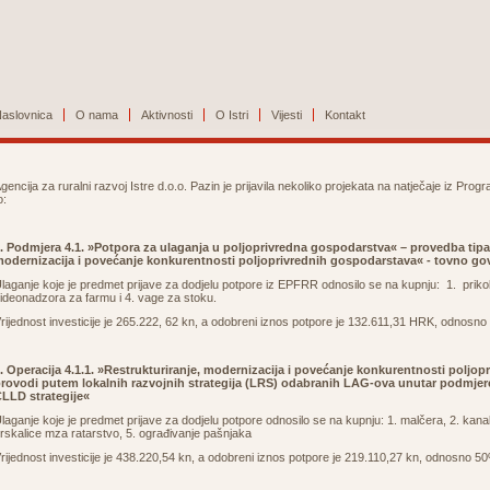
aslovnica
O nama
Aktivnosti
O Istri
Vijesti
Kontakt
gencija za ruralni razvoj Istre d.o.o. Pazin je prijavila nekoliko projekata na natječaje iz Pro
o:
. Podmjera 4.1. »Potpora za ulaganja u poljoprivredna gospodarstva« – provedba tipa o
odernizacija i povećanje konkurentnosti poljoprivrednih gospodarstava« - tovno go
laganje koje je predmet prijave za dodjelu potpore iz EPFRR odnosilo se na kupnju: 1. prikoli
ideonadzora za farmu i 4. vage za stoku.
rijednost investicije je 265.222, 62 kn, a odobreni iznos potpore je 132.611,31 HRK, odnosn
. Operacija 4.1.1. »Restrukturiranje, modernizacija i povećanje konkurentnosti poljo
rovodi putem lokalnih razvojnih strategija (LRS) odabranih LAG-ova unutar podmjere
LLD strategije«
laganje koje je predmet prijave za dodjelu potpore odnosilo se na kupnju: 1. malčera, 2. kan
rskalice mza ratarstvo, 5. ograđivanje pašnjaka
rijednost investicije je 438.220,54 kn, a odobreni iznos potpore je 219.110,27 kn, odnosno 5