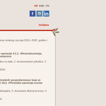
HR
ENG ITA
Istrijana
grama ruralnog razvoja 2014.-2020. godine i
peracije 4.1.1. »Restrukturiranje,
vedarstvo
ce za bale, 2. dvoosovinske prikolice, 3.
o 50%.
privrednih gospodarstava« koja se
 19.2. »Provedba operacija unutar
alokopača, 3. dvostrane diskozne kose, 4.
0%.