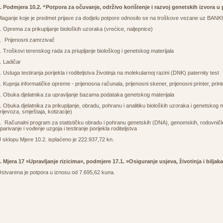
. Podmjera 10.2. “Potpora za očuvanje, održivo korištenje i razvoj genetskih izvora u 
laganje koje je predmet prijave za dodjelu potpore odnosilo se na troškove vezane uz BA
. Oprema za prikupljanje bioloških uzoraka (vrećice, naljepnice)
. Prijenosni zamrzivač
. Troškovi terenskog rada za priupljanje biološkog i genetskog materijala
. Ladičar
. Usluga testiranja porijekla i roditeljstva životinja na molekularnoj razini (DNK) paternity test
. Kupnja informatičke opreme - prijenosna računala, prijenosni skener, prijenosni printer, pri
. Obuka djelatnika za upravljanje bazama podataka genetskog materijala
. Obuka djelatnika za prikupljanje, obradu, pohranu i analitiku bioloških uzoraka i genetskog m
rijevoza, smještaja, kotizacije)
. Računalni program za statističku obradu i pohranu genetskih (DNA), genomskih, rodovnički
parivanje i vođenje uzgoja i testiranje porijekla roditeljstva
 sklopu Mjere 10.2. isplaćeno je 222.937,72 kn.
. Mjera 17 »Upravljanje rizicima«, podmjere 17.1. »Osiguranje usjeva, životinja i biljak
stvarena je potpora u iznosu od 7.695,62 kuna.