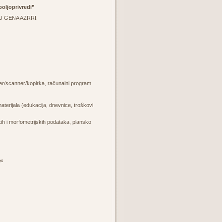
poljoprivredi”
NKU GENA AZRRI:
nter/scanner/kopirka, računalni program
aterijala (edukacija, dnevnice, troškovi
h i morfometrijskih podataka, plansko
a«