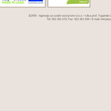
AZRRI - Agencija za ruralni razvoj Istre d.o.o. • Ulica prof. Tugomila
Tel: 052 351 570; Fax: 052 351 599 • E-mail:
info(at)a