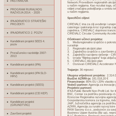
PASTINNOVA
Network.Provedbom regionalnih akcijski
u našim regijama. Kao rezultat toga, o
vidjeti značajna poboljšanja u smislu i
PROGRAM RURALNOG
u našim regijama.
RAZVOJA 2014. - 2020
Specifični ciljevi
IPA ADRIATICO STRATEŠKI
PROJEKTI
CIREVALC ima za cilj uvođenje i unapr
cateringa i pakiranja kroz izgradnju za
zajednica. CIREVALC doprinosi tranzic
IPA ADRIATICO 2. POZIV
CIREVALC Circular Community Accelerat
Očekivani učinci projekta:
Kandidirani projekti SEES 4.
1. Međuregionalno izvješće o pokreta
poziv
suradnje
2. Regionalni akcijski plan
3. Zajedničko izvješće o završenim p
Proračunsko razdoblje 2007-
4. Zajednički razvijeno rješenje - 
2013
5. Izrada ''Bijelog papira'' koja uklj
6. CIREVALC Akcijski plan
7. Osnovan CIREVALC Accelerator 
Kandidirani projekti (IPA)
Trajanje:
36 mjeseci
Kandidirani projekti (IPA SLO-
Ukupna vrijednost projekta:
2.314.0
HRV)
Budžet AZRRI-ja:
181.018,20 €
Financiranje:
80% EU i 20% vlastito s
Kandidirani projekti (SEES)
Vodeći partner:
Agencija za inovacij
Projektni partneri:
IFKA Public Benefit Non-Profit Ltd. fo
Kandidirani projekti (CEI KEP)
BSC, Centar za podršku poslovanju d.o.
Rzeszow Regionalna razvojna agencija
Gospodarska komora za trgovinu, indust
Kandidirani projekti
JAIP, Južnočeška agencija za podršku
(GRUNDTVIG)
AZRRI, Agencija za ruralni razvoj Istre
RKW Saxony d.o.o., poduzeće za savj
Business Upper Austria (Biz up), neprof
Završeni projekti
B I C Bratislava, Poslovni i inovacijski