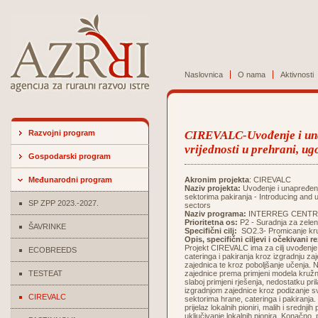
Naslovnica
O nama
Aktivnosti
Razvojni program
CIREVALC-Uvođenje i una
vrijednosti u prehrani, ug
Gospodarski program
Međunarodni program
Akronim projekta
: CIREVALC
Naziv projekta:
Uvođenje i unapređenje
sektorima pakiranja - Introducing and 
SP ZPP 2023.-2027.
sectors
Naziv programa:
INTERREG CENTR
Prioritetna os:
P2 - Suradnja za zelen
ŠAVRINKE
Specifični cilj:
SO2.3- Promicanje kru
Opis, specifični ciljevi i očekivani r
Projekt CIREVALC ima za cilj uvođenje
ECOBREEDS
cateringa i pakiranja kroz izgradnju z
zajednica te kroz poboljšanje učenja. 
TESTEAT
zajednice prema primjeni modela kružnog
slaboj primjeni rješenja, nedostatku pr
izgradnjom zajednice kroz podizanje svi
CIREVALC
sektorima hrane, cateringa i pakiranja
prijelaz lokalnih pioniri, malih i srednji
uključivanje lokalnih pionira. Konačno,