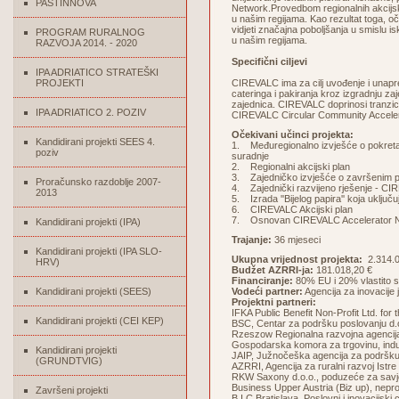
PASTINNOVA
Network.Provedbom regionalnih akcijski
u našim regijama. Kao rezultat toga, o
vidjeti značajna poboljšanja u smislu i
PROGRAM RURALNOG
u našim regijama.
RAZVOJA 2014. - 2020
Specifični ciljevi
IPA ADRIATICO STRATEŠKI
PROJEKTI
CIREVALC ima za cilj uvođenje i unapr
cateringa i pakiranja kroz izgradnju za
zajednica. CIREVALC doprinosi tranzic
IPA ADRIATICO 2. POZIV
CIREVALC Circular Community Accelerat
Očekivani učinci projekta:
Kandidirani projekti SEES 4.
1. Međuregionalno izvješće o pokreta
poziv
suradnje
2. Regionalni akcijski plan
3. Zajedničko izvješće o završenim p
Proračunsko razdoblje 2007-
4. Zajednički razvijeno rješenje - 
2013
5. Izrada ''Bijelog papira'' koja uklj
6. CIREVALC Akcijski plan
7. Osnovan CIREVALC Accelerator 
Kandidirani projekti (IPA)
Trajanje:
36 mjeseci
Kandidirani projekti (IPA SLO-
Ukupna vrijednost projekta:
2.314.0
HRV)
Budžet AZRRI-ja:
181.018,20 €
Financiranje:
80% EU i 20% vlastito s
Kandidirani projekti (SEES)
Vodeći partner:
Agencija za inovacij
Projektni partneri:
IFKA Public Benefit Non-Profit Ltd. fo
Kandidirani projekti (CEI KEP)
BSC, Centar za podršku poslovanju d.o.
Rzeszow Regionalna razvojna agencija
Gospodarska komora za trgovinu, indust
Kandidirani projekti
JAIP, Južnočeška agencija za podršku
(GRUNDTVIG)
AZRRI, Agencija za ruralni razvoj Istre
RKW Saxony d.o.o., poduzeće za savj
Business Upper Austria (Biz up), neprof
Završeni projekti
B I C Bratislava, Poslovni i inovacijski