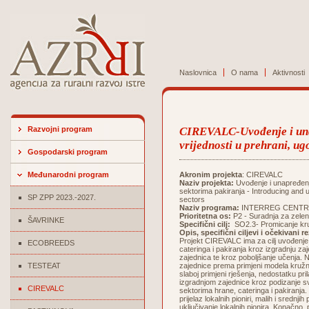
Naslovnica
O nama
Aktivnosti
Razvojni program
CIREVALC-Uvođenje i una
vrijednosti u prehrani, ug
Gospodarski program
Međunarodni program
Akronim projekta
: CIREVALC
Naziv projekta:
Uvođenje i unapređenje
sektorima pakiranja - Introducing and 
SP ZPP 2023.-2027.
sectors
Naziv programa:
INTERREG CENTR
Prioritetna os:
P2 - Suradnja za zelen
ŠAVRINKE
Specifični cilj:
SO2.3- Promicanje kru
Opis, specifični ciljevi i očekivani r
Projekt CIREVALC ima za cilj uvođenje
ECOBREEDS
cateringa i pakiranja kroz izgradnju z
zajednica te kroz poboljšanje učenja. 
TESTEAT
zajednice prema primjeni modela kružnog
slaboj primjeni rješenja, nedostatku pr
izgradnjom zajednice kroz podizanje svi
CIREVALC
sektorima hrane, cateringa i pakiranja
prijelaz lokalnih pioniri, malih i srednji
uključivanje lokalnih pionira. Konačno,