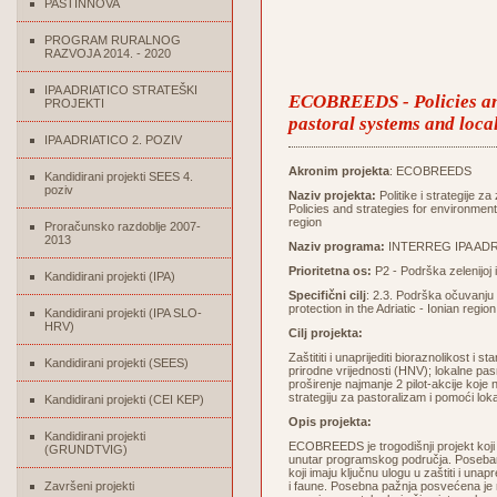
PASTINNOVA
PROGRAM RURALNOG
RAZVOJA 2014. - 2020
IPA ADRIATICO STRATEŠKI
ECOBREEDS - Policies and
PROJEKTI
pastoral systems and local
IPA ADRIATICO 2. POZIV
Akronim projekta
: ECOBREEDS
Kandidirani projekti SEES 4.
poziv
Naziv projekta:
Politike i strategije z
Policies and strategies for environment
region
Proračunsko razdoblje 2007-
2013
Naziv programa:
INTERREG IPA ADR
Prioritetna os:
P2 - Podrška zelenijoj i
Kandidirani projekti (IPA)
Specifični cilj
: 2.3. Podrška očuvanju 
protection in the Adriatic - Ionian region
Kandidirani projekti (IPA SLO-
HRV)
Cilj projekta:
Zaštititi i unaprijediti bioraznolikost 
Kandidirani projekti (SEES)
prirodne vrijednosti (HNV); lokalne pas
proširenje najmanje 2 pilot-akcije koje 
strategiju za pastoralizam i pomoći loka
Kandidirani projekti (CEI KEP)
Opis projekta:
Kandidirani projekti
ECOBREEDS je trogodišnji projekt koji 
(GRUNDTVIG)
unutar programskog područja. Poseban 
koji imaju ključnu ulogu u zaštiti i un
Završeni projekti
i faune. Posebna pažnja posvećena je raz