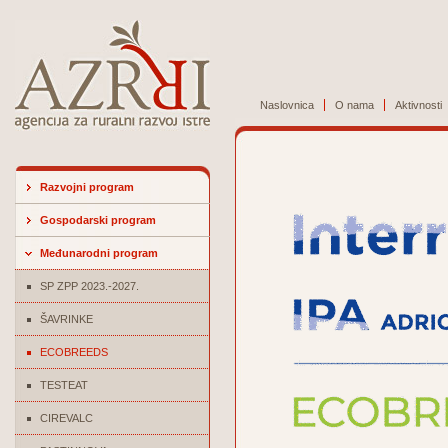
Naslovnica
O nama
Aktivnosti
Razvojni program
Gospodarski program
Međunarodni program
SP ZPP 2023.-2027.
ŠAVRINKE
ECOBREEDS
TESTEAT
CIREVALC