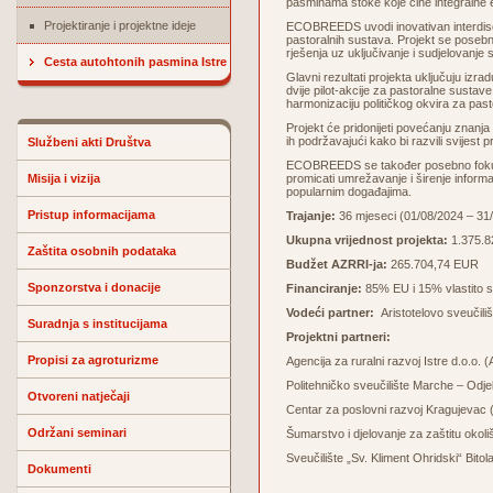
pasminama stoke koje čine integralne 
Projektiranje i projektne ideje
ECOBREEDS uvodi inovativan interdiscipl
pastoralnih sustava. Projekt se poseb
rješenja uz uključivanje i sudjelovanje 
Cesta autohtonih pasmina Istre
Glavni rezultati projekta uključuju izr
dvije pilot-akcije za pastoralne sustav
harmonizaciju političkog okvira za past
Projekt će pridonijeti povećanju znanja
ih podržavajući kako bi razvili svijest 
Službeni akti Društva
ECOBREEDS se također posebno fokusir
Misija i vizija
promicati umrežavanje i širenje informa
popularnim događajima.
Pristup informacijama
Trajanje:
36 mjeseci (01/08/2024 – 31
Ukupna vrijednost projekta:
1.375.8
Zaštita osobnih podataka
Budžet AZRRI-ja:
265.704,74 EUR
Sponzorstva i donacije
Financiranje:
85% EU i 15% vlastito s
Vodeći partner:
Aristotelovo sveučil
Suradnja s institucijama
Projektni partneri:
Propisi za agroturizme
Agencija za ruralni razvoj Istre d.o.o.
Politehničko sveučilište Marche – Odj
Otvoreni natječaji
Centar za poslovni razvoj Kragujevac
Održani seminari
Šumarstvo i djelovanje za zaštitu okol
Sveučilište „Sv. Kliment Ohridski“ Bito
Dokumenti