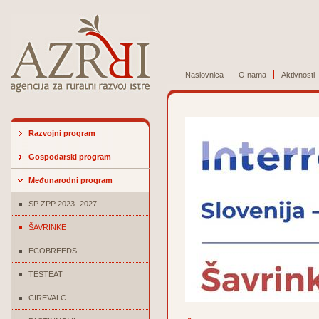
Naslovnica
O nama
Aktivnosti
Razvojni program
Gospodarski program
Međunarodni program
SP ZPP 2023.-2027.
ŠAVRINKE
ECOBREEDS
TESTEAT
CIREVALC