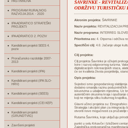
PASTINNOVA
ŠAVRINKE - REVITALI
ODRŽIVU TURISTIČKU
PROGRAM RURALNOG
RAZVOJA 2014. - 2020
Akronim projekta
: ŠAVRINKE
IPA ADRIATICO STRATEŠKI
Naziv projekta:
REVITALIZACIJA P
PROJEKTI
Naziv programa:
INTERREG SLOVENI
IPA ADRIATICO 2. POZIV
Prioritetna os:
4. Otporna i održiva re
Specifični cilj
:
4.6: Jačanje uloge kult
Kandidirani projekti SEES 4.
poziv
Cilj projekta:
Proračunsko razdoblje 2007-
Cilj projekta Šavrinke je oživjeti pre
2013
Istre i razvoj odgovornog turizma.
Valo
digitalizacijom rekreacijskih staza, al
Kandidirani projekti (IPA)
će se kvaliteta života posjetitelja, stano
Opis projekta:
Kandidirani projekti (IPA SLO-
HRV)
Svjedoci smo gospodarskog slabljenja z
dodatno smanjila razinu poduzetničkih 
iskustvima u udaljenim mjestima. Uz br
Kandidirani projekti (SEES)
autentičnim okusima kraja i opuštanje 
koji ne mijenja sliku kulturnog krajolika
Kandidirani projekti (CEI KEP)
Glavni učinci projekta su: Etnografsko p
Strategija i akcijski plan za integraciju
otvoriti nove mogućnosti za pružatelje
Kandidirani projekti
(GRUNDTVIG)
Rutama Šavrinka, koje uključuju prirod
punkt u selu Krkavče i Izložbeni centar
Završeni projekti
Zajednička prekogranična manifestacija