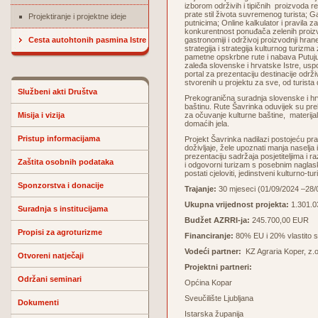
izborom održivih i tipičnih
proizvoda reg
prate stil života suvremenog turista; 
Projektiranje i projektne ideje
putnicima; Online kalkulator i pravila 
konkurentnost ponuđača zelenih proizvo
Cesta autohtonih pasmina Istre
gastronomiji i održivoj proizvodnji hra
strategija i strategija kulturnog turiz
pametne opskrbne rute i nabava Putuju
zaleđa slovenske i hrvatske Istre, usp
portal za prezentaciju destinacije održ
stvorenih u projektu za sve, od turista 
Službeni akti Društva
Prekogranična suradnja slovenske i hrvat
baštinu. Rute Šavrinka oduvijek su pre
Misija i vizija
za očuvanje kulturne baštine,
materija
domaćih jela.
Pristup informacijama
Projekt Šavrinka nadilazi postojeću praks
doživljaje, žele upoznati manja naselja i
prezentaciju sadržaja posjetiteljima i r
Zaštita osobnih podataka
i odgovorni turizam s posebnim naglasko
postati cjeloviti, jedinstveni kulturno-t
Sponzorstva i donacije
Trajanje:
30 mjeseci (01/09/2024 –28/
Ukupna vrijednost projekta:
1.301.0
Suradnja s institucijama
Budžet AZRRI-ja:
245.700,00 EUR
Propisi za agroturizme
Financiranje:
80% EU i 20% vlastito s
Vodeći partner:
KZ Agraria Koper, z.o
Otvoreni natječaji
Projektni partneri:
Održani seminari
Općina Kopar
Sveučilište Ljubljana
Dokumenti
Istarska županija