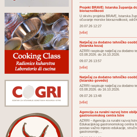
Projekt BRAVE: Istarska županija 
bioraznolikosti
U okviru projekta BRAVE, Istarska žup
očuvanje morske bioraznolikosti, održi
20.07.26 12:27
[više]
Natječaj za dodatno tehničko osoblj
(Istarska koza)
AZRRI raspisuje natječaj za dodatno t
03.08.2026. do 16.10.2026.
09.07.26 13:57
[više]
Natječaj za dodatno tehničko osoblj
(Istarsko govedo)
AZRRI raspisuje natječaj za dodatno t
03.08.2026. do 16.10.2026.
09.07.26 13:48
[više]
Agencija za ruralni razvoj Istre obi
gastronomskog centra Istre
AZRRI – Agencija za ruralni razvoj Istre
Edukacijskog gastronomskog centra Istr
postao važno mjesto edukacije, stručn
gastronomije,...