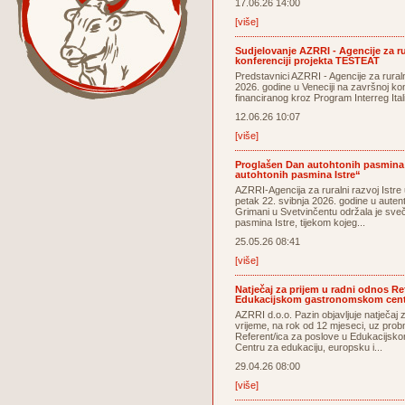
17.06.26 14:00
[više]
Sudjelovanje AZRRI - Agencije za rur
konferenciji projekta TESTEAT
Predstavnici AZRRI - Agencije za ruralni
2026. godine u Veneciji na završnoj ko
financiranog kroz Program Interreg Ita
12.06.26 10:07
[više]
Proglašen Dan autohtonih pasmina I
autohtonih pasmina Istre“
AZRRI-Agencija za ruralni razvoj Istre
petak 22. svibnja 2026. godine u auten
Grimani u Svetvinčentu održala je sve
pasmina Istre, tijekom kojeg...
25.05.26 08:41
[više]
Natječaj za prijem u radni odnos Re
Edukacijskom gastronomskom centr
AZRRI d.o.o. Pazin objavljuje natječaj
vrijeme, na rok od 12 mjeseci, uz prob
Referent/ica za poslove u Edukacijsk
Centru za edukaciju, europsku i...
29.04.26 08:00
[više]