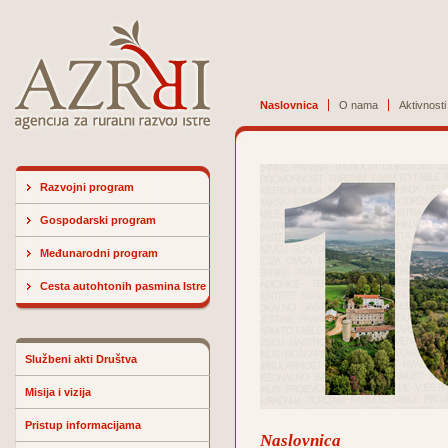
Naslovnica
O nama
Aktivnosti
Razvojni program
Gospodarski program
Međunarodni program
Cesta autohtonih pasmina Istre
Službeni akti Društva
Misija i vizija
Pristup informacijama
Naslovnica