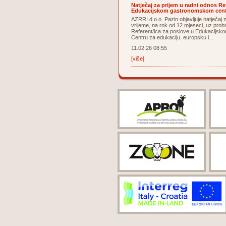
Natječaj za prijem u radni odnos Re
Edukacijskom gastronomskom centr
AZRRI d.o.o. Pazin objavljuje natječaj
vrijeme, na rok od 12 mjeseci, uz prob
Referent/ica za poslove u Edukacijsk
Centru za edukaciju, europsku i...
11.02.26 08:55
[više]