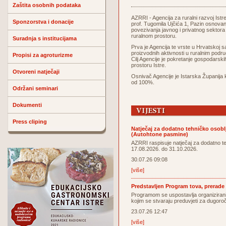
Zaštita osobnih podataka
AZRRI - Agencija za ruralni razvoj Istr
Sponzorstva i donacije
prof. Tugomila Ujčića 1, Pazin osnova
povezivanja javnog i privatnog sektora
ruralnom prostoru.
Suradnja s institucijama
Prva je Agencija te vrste u Hrvatskoj 
proizvodnih aktivnosti u ruralnim područ
Propisi za agroturizme
Cilj Agencije je pokretanje gospodarsk
prostoru Istre.
Otvoreni natječaji
Osnivač Agencije je Istarska Županija k
od 100%.
Održani seminari
Dokumenti
Press cliping
Natječaj za dodatno tehničko osoblj
(Autohtone pasmine)
AZRRI raspisuje natječaj za dodatno t
17.08.2026. do 31.10.2026.
30.07.26 09:08
[više]
Predstavljen Program tova, prerade i 
Programom se uspostavlja organiziran
kojim se stvaraju preduvjeti za dugoroč
23.07.26 12:47
[više]