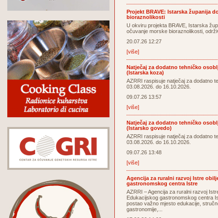
Projekt BRAVE: Istarska županija 
bioraznolikosti
U okviru projekta BRAVE, Istarska žup
očuvanje morske bioraznolikosti, održi
20.07.26 12:27
[više]
Natječaj za dodatno tehničko osoblj
(Istarska koza)
AZRRI raspisuje natječaj za dodatno t
03.08.2026. do 16.10.2026.
09.07.26 13:57
[više]
Natječaj za dodatno tehničko osoblj
(Istarsko govedo)
AZRRI raspisuje natječaj za dodatno t
03.08.2026. do 16.10.2026.
09.07.26 13:48
[više]
Agencija za ruralni razvoj Istre obi
gastronomskog centra Istre
AZRRI – Agencija za ruralni razvoj Istre
Edukacijskog gastronomskog centra Istr
postao važno mjesto edukacije, stručn
gastronomije,...