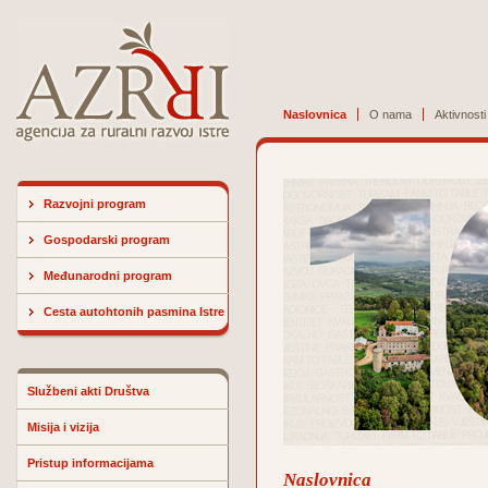
Naslovnica
O nama
Aktivnosti
Razvojni program
Gospodarski program
Međunarodni program
Cesta autohtonih pasmina Istre
Službeni akti Društva
Misija i vizija
Pristup informacijama
Naslovnica