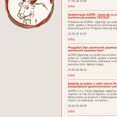
17.06.26 14:00
[više]
Sudjelovanje AZRRI - Agencije za rur
konferenciji projekta TESTEAT
Predstavnici AZRRI - Agencije za ruralni
2026. godine u Veneciji na završnoj ko
financiranog kroz Program Interreg Ita
12.06.26 10:07
[više]
Proglašen Dan autohtonih pasmina I
autohtonih pasmina Istre“
AZRRI-Agencija za ruralni razvoj Istre
petak 22. svibnja 2026. godine u auten
Grimani u Svetvinčentu održala je sve
pasmina Istre, tijekom kojeg...
25.05.26 08:41
[više]
Natječaj za prijem u radni odnos Re
Edukacijskom gastronomskom centr
AZRRI d.o.o. Pazin objavljuje natječaj
vrijeme, na rok od 12 mjeseci, uz prob
Referent/ica za poslove u Edukacijsk
Centru za edukaciju, europsku i...
29.04.26 08:00
[više]