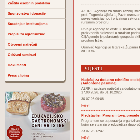
Zaštita osobnih podataka
AZRRI - Agencija za ruralni razvoj Istr
Sponzorstva i donacije
prof. Tugomila Ujčića 1, Pazin osnova
povezivanja javnog i privatnog sektora
ruralnom prostoru.
Suradnja s institucijama
Prva je Agencija te vrste u Hrvatskoj 
proizvodnih aktivnosti u ruralnim područ
Propisi za agroturizme
Cilj Agencije je pokretanje gospodarsk
prostoru Istre.
Otvoreni natječaji
Osnivač Agencije je Istarska Županija k
od 100%.
Održani seminari
Dokumenti
Press cliping
Natječaj za dodatno tehničko osoblj
(Autohtone pasmine)
AZRRI raspisuje natječaj za dodatno t
17.08.2026. do 31.10.2026.
30.07.26 09:08
[više]
Predstavljen Program tova, prerade i 
Programom se uspostavlja organiziran
kojim se stvaraju preduvjeti za dugoroč
23.07.26 12:47
[više]