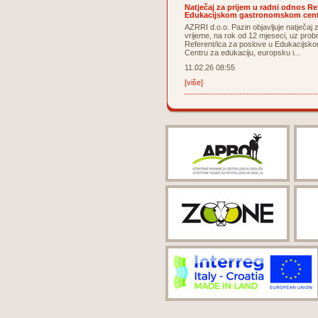
Natječaj za prijem u radni odnos Re
Edukacijskom gastronomskom centr
AZRRI d.o.o. Pazin objavljuje natječaj
vrijeme, na rok od 12 mjeseci, uz prob
Referent/ica za poslove u Edukacijsk
Centru za edukaciju, europsku i...
11.02.26 08:55
[više]