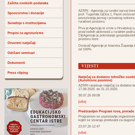
Zaštita osobnih podataka
AZRRI - Agencija za ruralni razvoj Istr
Sponzorstva i donacije
prof. Tugomila Ujčića 1, Pazin osnova
povezivanja javnog i privatnog sektora
ruralnom prostoru.
Suradnja s institucijama
Prva je Agencija te vrste u Hrvatskoj 
proizvodnih aktivnosti u ruralnim područ
Propisi za agroturizme
Cilj Agencije je pokretanje gospodarsk
prostoru Istre.
Otvoreni natječaji
Osnivač Agencije je Istarska Županija k
od 100%.
Održani seminari
Dokumenti
Press cliping
Natječaj za dodatno tehničko osoblj
(Autohtone pasmine)
AZRRI raspisuje natječaj za dodatno t
17.08.2026. do 31.10.2026.
30.07.26 09:08
[više]
Predstavljen Program tova, prerade i 
Programom se uspostavlja organiziran
kojim se stvaraju preduvjeti za dugoroč
23.07.26 12:47
[više]