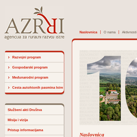
Naslovnica
O nama
Aktivnosti
Razvojni program
Gospodarski program
Međunarodni program
Cesta autohtonih pasmina Istre
Službeni akti Društva
Misija i vizija
Pristup informacijama
Naslovnica