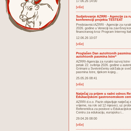
17.06.26 14:00
[više]
Sudjelovanje AZRRI - Agencije za rur
konferenciji projekta TESTEAT
Predstavnici AZRRI - Agencije za ruralni
2026. godine u Veneciji na završnoj ko
financiranog kroz Program Interreg Ita
12.06.26 10:07
[više]
Proglašen Dan autohtonih pasmina I
autohtonih pasmina Istre“
AZRRI-Agencija za ruralni razvoj Istre
petak 22. svibnja 2026. godine u auten
Grimani u Svetvinčentu održala je sve
pasmina Istre, tijekom kojeg...
25.05.26 08:41
[više]
Natječaj za prijem u radni odnos Re
Edukacijskom gastronomskom centr
AZRRI d.o.o. Pazin objavljuje natječaj
vrijeme, na rok od 12 mjeseci, uz prob
Referent/ica za poslove u Edukacijsk
Centru za edukaciju, europsku i...
29.04.26 08:00
[više]