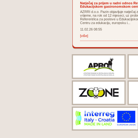
Natječaj za prijem u radni odnos Re
Edukacijskom gastronomskom centr
AZRRI d.o.o. Pazin objavljuje natječaj
vrijeme, na rok od 12 mjeseci, uz prob
Referent/ica za poslove u Edukacijsk
Centru za edukaciju, europsku i...
11.02.26 08:55
[više]