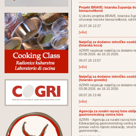
Projekt BRAVE: Istarska županija 
bioraznolikosti
U okviru projekta BRAVE, Istarska žup
očuvanje morske bioraznolikosti, održi
20.07.26 12:27
[više]
Natječaj za dodatno tehničko osoblj
(Istarska koza)
AZRRI raspisuje natječaj za dodatno t
03.08.2026. do 16.10.2026.
09.07.26 13:57
[više]
Natječaj za dodatno tehničko osoblj
(Istarsko govedo)
AZRRI raspisuje natječaj za dodatno t
03.08.2026. do 16.10.2026.
09.07.26 13:48
[više]
Agencija za ruralni razvoj Istre obi
gastronomskog centra Istre
AZRRI – Agencija za ruralni razvoj Istre
Edukacijskog gastronomskog centra Istr
postao važno mjesto edukacije, stručn
gastronomije,...