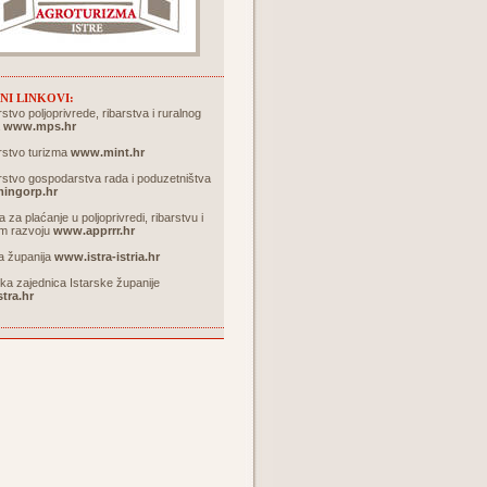
NI LINKOVI:
rstvo poljoprivrede, ribarstva i ruralnog
a
www.mps.hr
rstvo turizma
www.mint.hr
rstvo gospodarstva rada i poduzetništva
ingorp.hr
a za plaćanje u poljoprivredi, ribarstvu i
om razvoju
www.apprrr.hr
a županija
www.istra-istria.hr
čka zajednica Istarske županije
tra.hr