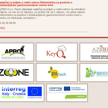
atječaj za prijem u radni odnos Referent/ica za poslove u
dukacijskom gastronomskom centru Istre
ZRRI d.o.o. Pazin objavljuje natječaj za prijam u radni odnos na određeno
rijeme, na rok od 12 mjeseci, uz probni rok od 1 mjesec, na radno mjesto
eferent/ica za poslove u Edukacijskom gastronomskom centru Istre u
entru za edukaciju, europsku i...
1.02.26 08:55
više]