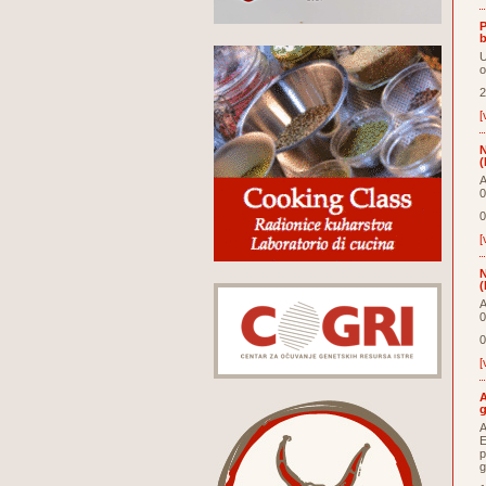
P
b
U
o
2
[
N
(
A
0
0
[
N
(
A
0
0
[
A
g
A
E
p
g