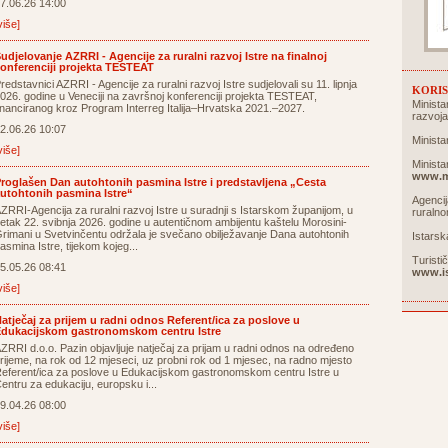
7.06.26 14:00
više]
udjelovanje AZRRI - Agencije za ruralni razvoj Istre na finalnoj
onferenciji projekta TESTEAT
redstavnici AZRRI - Agencije za ruralni razvoj Istre sudjelovali su 11. lipnja
KORIS
026. godine u Veneciji na završnoj konferenciji projekta TESTEAT,
Minista
inanciranog kroz Program Interreg Italija–Hrvatska 2021.–2027.
razvoj
2.06.26 10:07
Minista
više]
Minista
www.m
roglašen Dan autohtonih pasmina Istre i predstavljena „Cesta
utohtonih pasmina Istre“
Agencij
ZRRI-Agencija za ruralni razvoj Istre u suradnji s Istarskom županijom, u
ruraln
etak 22. svibnja 2026. godine u autentičnom ambijentu kaštelu Morosini-
rimani u Svetvinčentu održala je svečano obilježavanje Dana autohtonih
Istarsk
asmina Istre, tijekom kojeg...
Turisti
5.05.26 08:41
www.is
više]
atječaj za prijem u radni odnos Referent/ica za poslove u
dukacijskom gastronomskom centru Istre
ZRRI d.o.o. Pazin objavljuje natječaj za prijam u radni odnos na određeno
rijeme, na rok od 12 mjeseci, uz probni rok od 1 mjesec, na radno mjesto
eferent/ica za poslove u Edukacijskom gastronomskom centru Istre u
entru za edukaciju, europsku i...
9.04.26 08:00
više]