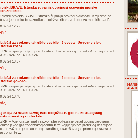
rojekt BRAVE: Istarska županija doprinosi očuvanju morske
ioraznolikosti
 okviru projekta BRAVE, Istarska županija provodi aktivnosti usmjerene na
čuvanje morske bioraznolikosti, održivo ribarstvo i obnovu morskih staništa.
0.07.26 12:27
više]
atječaj za dodatno tehničko osoblje - 1 osoba - Ugovor o djelu
Istarska koza)
ZRRI raspisuje natječaj za dodatno tehničko osoblje na određeno vrijeme od
3.08.2026. do 16.10.2026.
9.07.26 13:57
više]
atječaj za dodatno tehničko osoblje - 1 osoba - Ugovor o djelu
Istarsko govedo)
MANIF
ZRRI raspisuje natječaj za dodatno tehničko osoblje na određeno vrijeme od
AGROT
3.08.2026. do 16.10.2026.
9.07.26 13:48
više]
gencija za ruralni razvoj Istre obilježila 10 godina Edukacijskog
astronomskog centra Istre
ZRRI – Agencija za ruralni razvoj Istre obilježila je deset godina djelovanja
dukacijskog gastronomskog centra Istre koji je tijekom proteklog desetljeća
ostao važno mjesto edukacije, stručnog usavršavanja i promocije istarske
astronomije,...