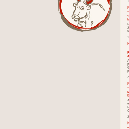
1
[
S
k
P
2
f
1
[
P
a
A
p
G
p
2
[
N
E
A
v
R
C
2
[