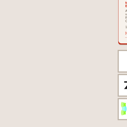
N
E
A
v
R
C
1
[