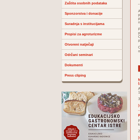
Zaštita osobnih podataka
A
Sponzorstva i donacije
p
p
r
Suradnja s institucijama
P
p
Propisi za agroturizme
C
p
Otvoreni natječaji
O
o
Održani seminari
Dokumenti
Press cliping
N
(
A
1
3
[
P
P
k
2
[