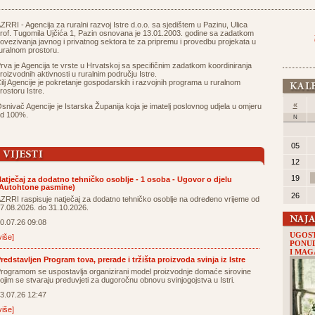
ZRRI - Agencija za ruralni razvoj Istre d.o.o. sa sjedištem u Pazinu, Ulica
rof. Tugomila Ujčića 1, Pazin osnovana je 13.01.2003. godine sa zadatkom
ovezivanja javnog i privatnog sektora te za pripremu i provedbu projekata u
uralnom prostoru.
rva je Agencija te vrste u Hrvatskoj sa specifičnim zadatkom koordiniranja
roizvodnih aktivnosti u ruralnim području Istre.
ilj Agencije je pokretanje gospodarskih i razvojnih programa u ruralnom
rostoru Istre.
«
snivač Agencije je Istarska Županija koja je imatelj poslovnog udjela u omjeru
d 100%.
N
05
12
19
atječaj za dodatno tehničko osoblje - 1 osoba - Ugovor o djelu
Autohtone pasmine)
26
ZRRI raspisuje natječaj za dodatno tehničko osoblje na određeno vrijeme od
7.08.2026. do 31.10.2026.
0.07.26 09:08
UGOST
više]
PONUD
I MA
redstavljen Program tova, prerade i tržišta proizvoda svinja iz Istre
rogramom se uspostavlja organizirani model proizvodnje domaće sirovine
ojim se stvaraju preduvjeti za dugoročnu obnovu svinjogojstva u Istri.
3.07.26 12:47
više]