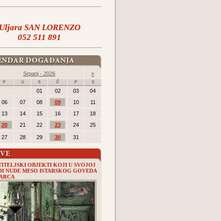
Uljara SAN LORENZO
052 511 891
Srpanj - 2026
»
P
U
S
Č
P
S
01
02
03
04
06
07
08
09
10
11
13
14
15
16
17
18
20
21
22
23
24
25
27
28
29
30
31
ITELJSKI OBJEKTI KOJI U SVOJOJ
I NUDE MESO ISTARSKOG GOVEDA
GARCA