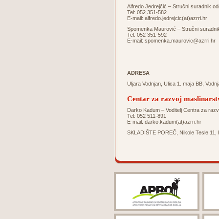
Alfredo Jedrejčić – Stručni suradnik o
Tel: 052 351-582
E-mail:
alfredo.jedrejcic(at)azrri.hr
Spomenka Maurović – Stručni suradnik 
Tel: 052 351-592
E-mail:
spomenka.maurovic@azrri.hr
ADRESA
Uljara Vodnjan, Ulica 1. maja BB, Vodn
Centar za razvoj maslinarst
Darko Kadum – Voditelj Centra za razv
Tel: 052 511-891
E-mail:
darko.kadum(at)azrri.hr
SKLADIŠTE POREČ, Nikole Tesle 11, 