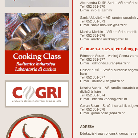
Aleksandra Dušić Širol – Viši stručni s
Tel: 052 351-570
E-mail:
info(at)azrri.hr
Sanja Udovičić – Viši stručni suradnik 
Tel: 052 351-573
E-mail:
sanja.udovicic@azrri.hr
Martina Merklin – Viši stručni suradnik
Tel: 052 351-576
E-mail:
martina.merklin@azrri.hr
Centar za razvoj ruralnog p
Edmondo Šuran – Voditelj Centra za ra
Tel: 052 351-577
E-mail:
edmondo.suran@azrri.hr
Dalibor Kutić – Stručni suradnik odgovo
Istre
Tel: 052 351-577
E-mail:
dalibor.kutic@azrri.hr
Kristina Vacek – Viši stručni suradnik
divljači iz Istre
Tel: 052 351-574
E-mail:
kristina.vacek@azrri.hr
Goran Belac – Stručni suradnik odgov
Tel: 052 351-578
E-mail:
goran.belac(at)azrri.hr
ADRESA
Edukacijski gastronomski centar Istre,