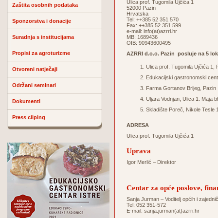
Ulica prof. Tugomila Ujčića 1
Zaštita osobnih podataka
52000 Pazin
Hrvatska
Tel: ++385 52 351 570
Sponzorstva i donacije
Fax: ++385 52 351 599
e-mail:
info(at)azrri.hr
Suradnja s institucijama
MB: 1689436
OIB: 90943600495
Propisi za agroturizme
AZRRI d.o.o. Pazin posluje na 5 lok
Ulica prof. Tugomila Ujčića 1, 
Otvoreni natječaji
Edukacijski gastronomski centa
Održani seminari
Farma Gortanov Brijeg, Pazin
Uljara Vodnjan, Ulica 1. Maja 
Dokumenti
Skladište Poreč, Nikole Tesle 
Press cliping
ADRESA
Ulica prof. Tugomila Ujčića 1
Uprava
Igor Merlić – Direktor
Centar za opće poslove, fina
Sanja Jurman – Voditelj općih i zajedni
Tel: 052 351-572
E-mail:
sanja.jurman(at)azrri.hr