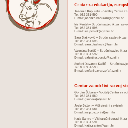
Centar za edukaciju, europsk
Jasenka Kapuralin – Voditelj Centra za 
Tel: 052 351-590
E-mail:
jasenka.kapuralin(at)azrri.hr
Iris Pentek– Stručni savjetnik za raz
Tel: 052 351-595
E-mail:
iris.pentek(at)azrri.hr
Sara Blašković – Stručni savjetnik za
Tel: 052 351-596
E-mail:
sara.blaskovic@azrri.hr
Valentina Buršić – Stručni savjetnik 
Tel: 052 351-592
E-mail:
valentina.bursic@azrri.hr
Stefani Davanzo Kalčić – Stručni sav
Tel: 052 351-593
E-mail:
stefani.davanzo(at)azrri.hr
Centar za održivi razvoj st
Gordan Šubara – Voditelj Centra za odr
Tel: 052 351-580
E-mail:
gsubara(at)azrri.hr
Josip Bažon – Viši stručni savjetnik
Tel: 052 351-581
E-mail:
josip.bazon(at)azrri.hr
Katja Santro – Viši stručni suradnik za
Tel: 052 351-591
E-mail:
katja.santro@azrri.hr