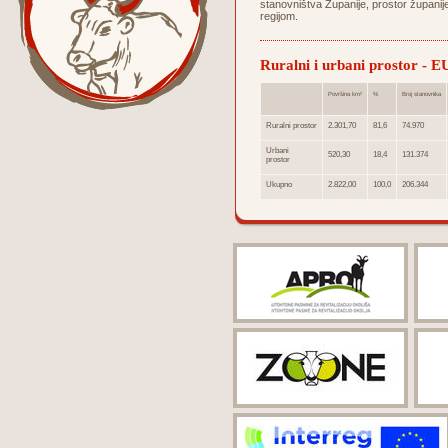
stanovništva Županije, prostor župani
regijom.
Ruralni i urbani prostor - EU
Površina km²
%
Broj stanovnika
Ruralni prostor
2.301,70
81,6
74.970
Urbani
520,30
18,4
131.374
prostor
Ukupno
2.822,00
100,0
206.344