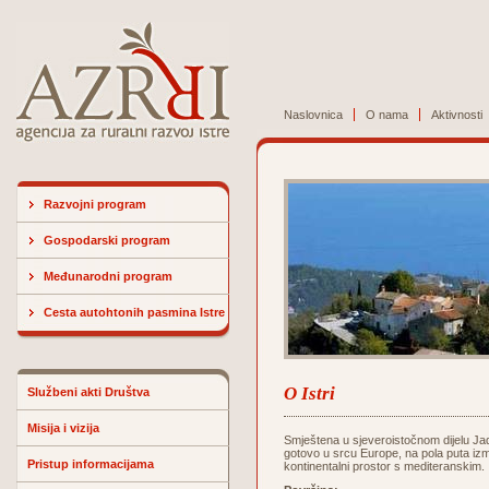
Naslovnica
O nama
Aktivnosti
Razvojni program
Gospodarski program
Međunarodni program
Cesta autohtonih pasmina Istre
O Istri
Službeni akti Društva
Misija i vizija
Smještena u sjeveroistočnom dijelu Jad
gotovo u srcu Europe, na pola puta izm
Pristup informacijama
kontinentalni prostor s mediteranskim.