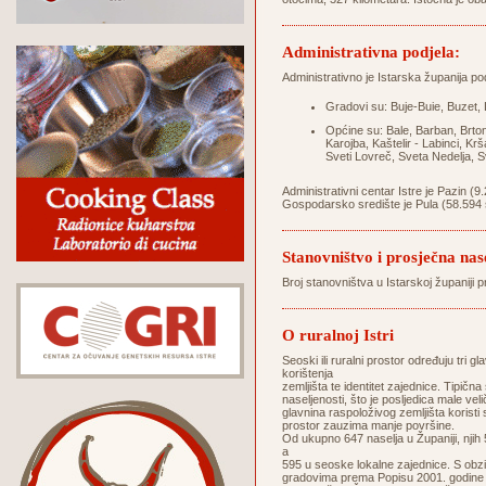
Administrativna podjela:
Administrativno je Istarska županija pod
Gradovi su: Buje-Buie, Buzet,
Općine su: Bale, Barban, Brto
Karojba, Kaštelir - Labinci, K
Sveti Lovreč, Sveta Nedelja, Sv
Administrativni centar Istre je Pazin (9
Gospodarsko središte je Pula (58.594 
Stanovništvo i prosječna nas
Broj stanovništva u Istarskoj županiji
O ruralnoj Istri
Seoski ili ruralni prostor određuju tri 
korištenja
zemljišta te identitet zajednice. Tipič
naseljenosti, što je posljedica male veli
glavnina raspoloživog zemljišta koristi 
prostor zauzima manje površine.
Od ukupno 647 naselja u Županiji, njih 
a
595 u seoske lokalne zajednice. S obzi
gradovima prema Popisu 2001. godine 