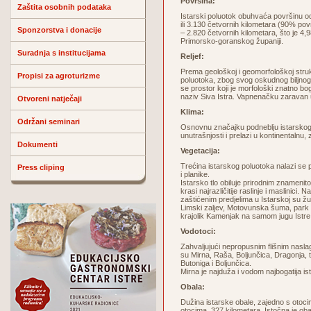
Površina:
Zaštita osobnih podataka
Istarski poluotok obuhvaća površinu od 3
ili 3.130 četvornih kilometara (90% pov
Sponzorstva i donacije
– 2.820 četvornih kilometara, što je 4,
Primorsko-goranskog županiji.
Suradnja s institucijama
Reljef:
Prema geološkoj i geomorfološkoj struktur
Propisi za agroturizme
poluotoka, zbog svog oskudnog biljnog p
se prostor koji je morfološki znatno boga
naziv Siva Istra. Vapnenačku zaravan
Otvoreni natječaji
Klima:
Održani seminari
Osnovnu značajku podneblju istarskog
unutrašnjosti i prelazi u kontinentalnu, 
Dokumenti
Vegetacija:
Trećina istarskog poluotoka nalazi se
Press cliping
i planike.
Istarsko tlo obiluje prirodnim znamenito
krasi najrazličitije raslinje i maslini
zaštićenim predjelima u Istarskoj su žup
Limski zaljev, Motovunska šuma, park šu
krajolik Kamenjak na samom jugu Istre
Vodotoci:
Zahvaljujući nepropusnim flišnim nasla
su Mirna, Raša, Boljunčica, Dragonja,
Butoniga i Boljunčica.
Mirna je najduža i vodom najbogatija i
Obala:
Dužina istarske obale, zajedno s otocim
otocima, 327 kilometara. Istočna je ob