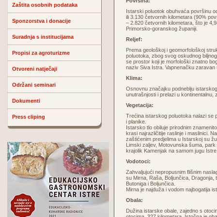
Površina:
Zaštita osobnih podataka
Istarski poluotok obuhvaća površinu od 3
ili 3.130 četvornih kilometara (90% pov
Sponzorstva i donacije
– 2.820 četvornih kilometara, što je 4,
Primorsko-goranskog županiji.
Suradnja s institucijama
Reljef:
Prema geološkoj i geomorfološkoj struktur
Propisi za agroturizme
poluotoka, zbog svog oskudnog biljnog p
se prostor koji je morfološki znatno boga
naziv Siva Istra. Vapnenačku zaravan
Otvoreni natječaji
Klima:
Održani seminari
Osnovnu značajku podneblju istarskog
unutrašnjosti i prelazi u kontinentalnu, 
Dokumenti
Vegetacija:
Trećina istarskog poluotoka nalazi se
Press cliping
i planike.
Istarsko tlo obiluje prirodnim znamenito
krasi najrazličitije raslinje i maslini
zaštićenim predjelima u Istarskoj su žup
Limski zaljev, Motovunska šuma, park šu
krajolik Kamenjak na samom jugu Istre
Vodotoci:
Zahvaljujući nepropusnim flišnim nasla
su Mirna, Raša, Boljunčica, Dragonja,
Butoniga i Boljunčica.
Mirna je najduža i vodom najbogatija i
Obala:
Dužina istarske obale, zajedno s otocim
otocima, 327 kilometara. Istočna je ob