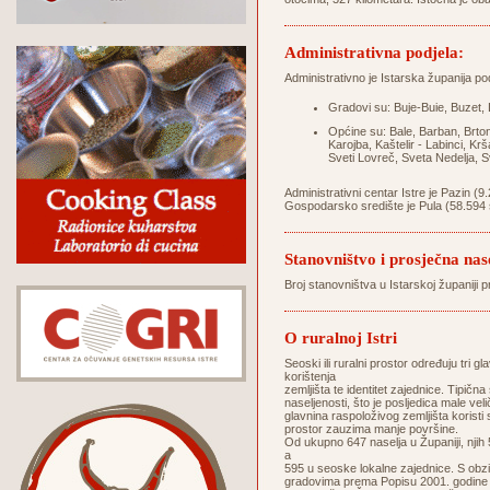
Administrativna podjela:
Administrativno je Istarska županija pod
Gradovi su: Buje-Buie, Buzet,
Općine su: Bale, Barban, Brto
Karojba, Kaštelir - Labinci, K
Sveti Lovreč, Sveta Nedelja, Sv
Administrativni centar Istre je Pazin (9
Gospodarsko središte je Pula (58.594 
Stanovništvo i prosječna nas
Broj stanovništva u Istarskoj županiji
O ruralnoj Istri
Seoski ili ruralni prostor određuju tri 
korištenja
zemljišta te identitet zajednice. Tipič
naseljenosti, što je posljedica male veli
glavnina raspoloživog zemljišta koristi 
prostor zauzima manje površine.
Od ukupno 647 naselja u Županiji, njih 
a
595 u seoske lokalne zajednice. S obzi
gradovima prema Popisu 2001. godine 