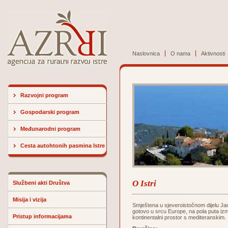
Naslovnica
O nama
Aktivnosti
Razvojni program
Gospodarski program
Međunarodni program
Cesta autohtonih pasmina Istre
O Istri
Službeni akti Društva
Misija i vizija
Smještena u sjeveroistočnom dijelu Jad
gotovo u srcu Europe, na pola puta izm
Pristup informacijama
kontinentalni prostor s mediteranskim.