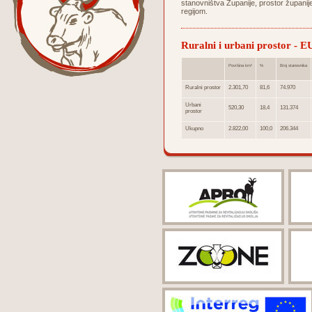
stanovništva Županije, prostor župani
regijom.
Ruralni i urbani prostor - EU
Površina km²
%
Broj stanovnika
Ruralni prostor
2.301,70
81,6
74.970
Urbani
520,30
18,4
131.374
prostor
Ukupno
2.822,00
100,0
206.344