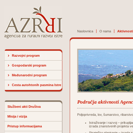
Naslovnica
O nama
Aktivnost
Razvojni program
Gospodarski program
Međunarodni program
Cesta autohtonih pasmina Istre
Područja aktivnosti Agenci
Službeni akti Društva
Poljoprivreda, lov, šumarstvo, ribarstv
Misija i vizija
Istraživanje i razvoj – prikuplj
Pristup informacijama
izrada znanstvenih projekta ve
Strateško planiranje – izrada 