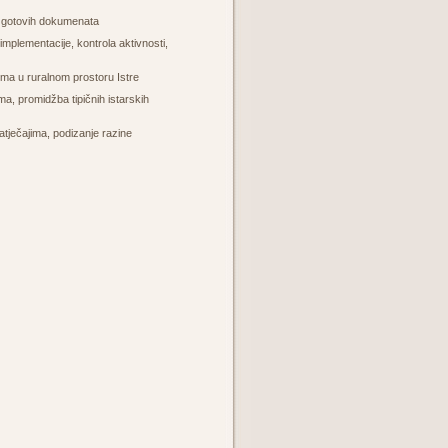
ma gotovih dokumenata
implementacije, kontrola aktivnosti,
ma u ruralnom prostoru Istre
a, promidžba tipičnih istarskih
atječajima, podizanje razine