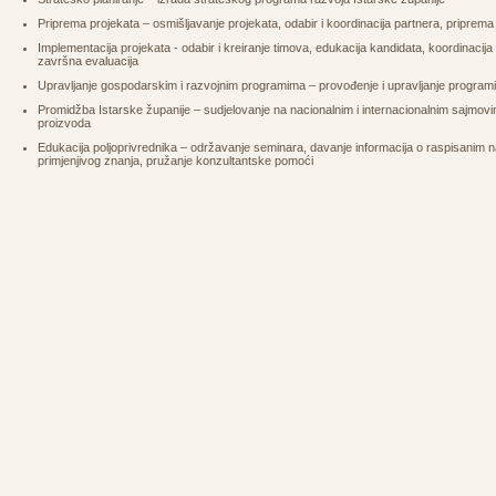
Priprema projekata – osmišljavanje projekata, odabir i koordinacija partnera, pripre
Implementacija projekata - odabir i kreiranje timova, edukacija kandidata, koordinacija 
završna evaluacija
Upravljanje gospodarskim i razvojnim programima – provođenje i upravljanje programi
Promidžba Istarske županije – sudjelovanje na nacionalnim i internacionalnim sajmovim
proizvoda
Edukacija poljoprivrednika – održavanje seminara, davanje informacija o raspisanim n
primjenjivog znanja, pružanje konzultantske pomoći