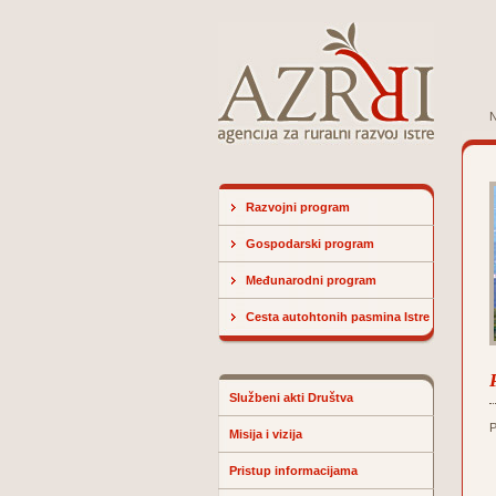
N
Razvojni program
Gospodarski program
Međunarodni program
Cesta autohtonih pasmina Istre
Službeni akti Društva
P
Misija i vizija
Pristup informacijama