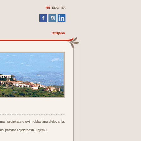
HR
ENG
ITA
Istrijana
ma i projekata u ovim oblastima djelovanja:
lni prostor i djelatnosti u njemu,