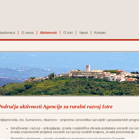
aslovnica
O nama
Aktivnosti
O Istri
Vijesti
Kontakt
Područja aktivnosti Agencije za ruralni razvoj Istre
oljoprivreda, lov, šumarstvo, ribarstvo – priprema i provedba razvojnih i gospodarskih progra
Istraživanje i razvoj – prikupljanje, izrada i statistička obrada podataka vezanih za rura
izrada znanstvenih projekta vezanih za razvoj ruralnih krajeva, izrada prezentacija
Strateško planiranje – izrada strateškog programa razvoja Istarske županije