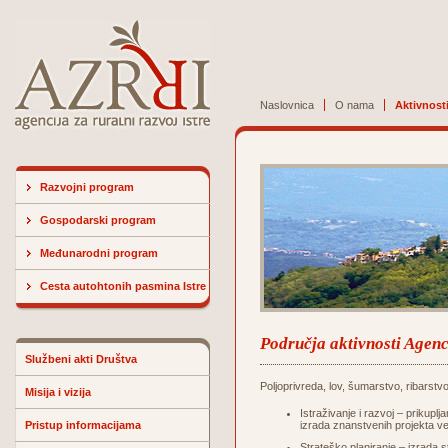
Naslovnica
O nama
Aktivnost
Razvojni program
Gospodarski program
Međunarodni program
Cesta autohtonih pasmina Istre
Područja aktivnosti Agenci
Službeni akti Društva
Poljoprivreda, lov, šumarstvo, ribarstv
Misija i vizija
Istraživanje i razvoj – prikuplj
Pristup informacijama
izrada znanstvenih projekta ve
Strateško planiranje – izrada 