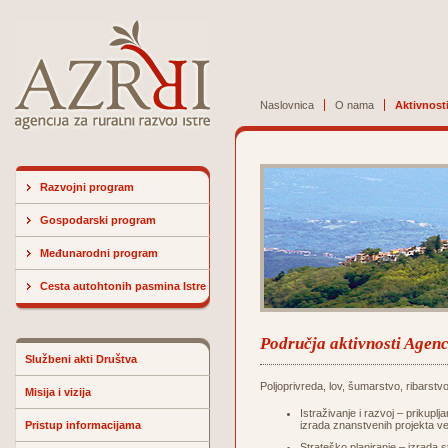
Naslovnica
O nama
Aktivnost
Razvojni program
Gospodarski program
Međunarodni program
Cesta autohtonih pasmina Istre
Područja aktivnosti Agenci
Službeni akti Društva
Poljoprivreda, lov, šumarstvo, ribarstv
Misija i vizija
Istraživanje i razvoj – prikuplj
Pristup informacijama
izrada znanstvenih projekta ve
Strateško planiranje – izrada 