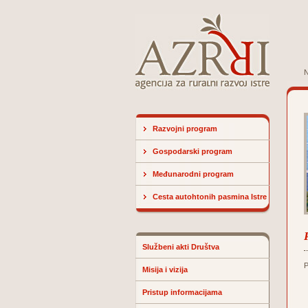
N
Razvojni program
Gospodarski program
Međunarodni program
Cesta autohtonih pasmina Istre
Službeni akti Društva
P
Misija i vizija
Pristup informacijama