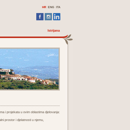
HR
ENG
ITA
Istrijana
ma i projekata u ovim oblastima djelovanja:
lni prostor i djelatnosti u njemu,