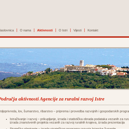
aslovnica
O nama
Aktivnosti
O Istri
Vijesti
Kontakt
Područja aktivnosti Agencije za ruralni razvoj Istre
oljoprivreda, lov, šumarstvo, ribarstvo – priprema i provedba razvojnih i gospodarskih progra
Istraživanje i razvoj – prikupljanje, izrada i statistička obrada podataka vezanih za rura
izrada znanstvenih projekta vezanih za razvoj ruralnih krajeva, izrada prezentacija
Strateško planiranje – izrada strateškog programa razvoja Istarske županije