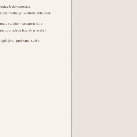
ma gotovih dokumenata
implementacije, kontrola aktivnosti,
ma u ruralnom prostoru Istre
a, promidžba tipičnih istarskih
atječajima, podizanje razine