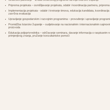
Priprema projekata – osmišljavanje projekata, odabir i koordinacija partnera, pripre
Implementacija projekata - odabir i kreiranje timova, edukacija kandidata, koordinacija 
završna evaluacija
Upravljanje gospodarskim i razvojnim programima – provođenje i upravljanje programi
Promidžba Istarske županije – sudjelovanje na nacionalnim i internacionalnim sajmovim
proizvoda
Edukacija poljoprivrednika – održavanje seminara, davanje informacija o raspisanim n
primjenjivog znanja, pružanje konzultantske pomoći