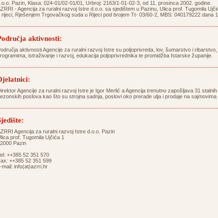
.o.o. Pazin, Klasa: 024-01/02-01/01, Urbroj: 2163/1-01-02-3, od 11. prosinca 2002. godine.
ZRRI - Agencija za ruralni razvoj Istre d.o.o. sa sjedištem u Pazinu, Ulica prof. Tugomila Ujč
 rijeci, Rješenjem Trgovačkog suda u Rijeci pod brojem Tt- 03/60-2, MBS: 040179222 dana 1
Područja aktivnosti:
odručja aktivnosti Agencije za ruralni razvoj Istre su poljoprivreda, lov, šumarstvo i ribarstv
rogramima, istraživanje i razvoj, edukacija poljoprivrednika te promidžba Istarske županije.
Djelatnici:
irektor Agencije za ruralni razvoj Istre je Igor Merlić a Agencija trenutno zapošljava 31 staln
ezonskih poslova kao što su strojna sadnja, poslovi oko prerade ulja i prodaje na sajmovima 
Sjedište:
ZRRI Agencija za ruralni razvoj Istre d.o.o. Pazin
lica prof. Tugomila Ujčića 1
2000 Pazin
el: ++385 52 351 570
ax: ++385 52 351 599
-mail:
info(at)azrri.hr