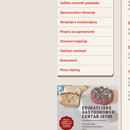
d
Zaštita osobnih podataka
A
u
Sponzorstva i donacije
Suradnja s institucijama
P
Propisi za agroturizme
p
Otvoreni natječaji
Održani seminari
D
s
Dokumenti
Press cliping
A
U
5
T
F
e