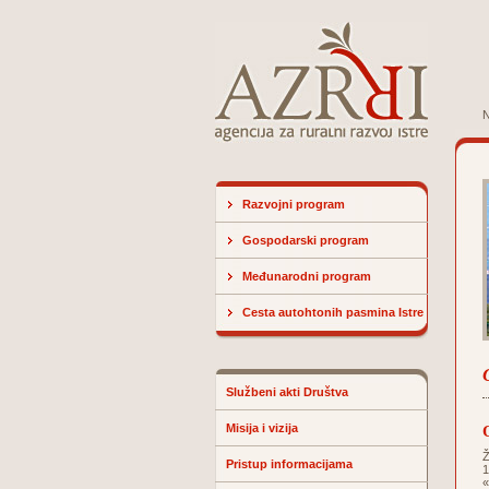
N
Razvojni program
Gospodarski program
Međunarodni program
Cesta autohtonih pasmina Istre
Službeni akti Društva
Misija i vizija
Ž
Pristup informacijama
1
«