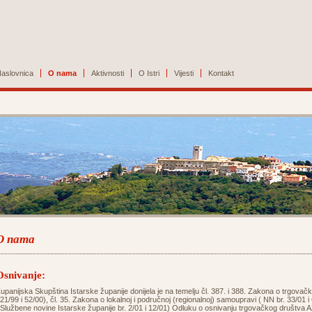
aslovnica
O nama
Aktivnosti
O Istri
Vijesti
Kontakt
O nama
Osnivanje:
upanijska Skupština Istarske županije donijela je na temelju čl. 387. i 388. Zakona o trgovač
21/99 i 52/00), čl. 35. Zakona o lokalnoj i područnoj (regionalnoj) samoupravi ( NN br. 33/01 i 
Službene novine Istarske županije br. 2/01 i 12/01) Odluku o osnivanju trgovačkog društva AZ