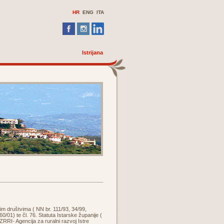
HR
ENG
ITA
Istrijana
kim društvima ( NN br. 111/93, 34/99,
60/01) te čl. 76. Statuta Istarske županije (
RRI- Agencija za ruralni razvoj Istre