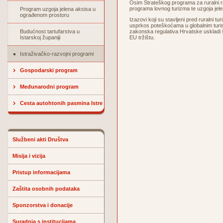
Osim Strateškog programa za ruralni raz
programa lovnog turizma te uzgoja jel
Program uzgoja jelena aksisa u
ograđenom prostoru
Izazovi koji su stavljeni pred ruralni t
usprkos poteškoćama u globalnim turistič
Budućnost tartufarstva u
zakonska regulativa Hrvatske uskladi 
Istarskoj županiji
EU tržištu.
Istraživačko-razvojni programi
Gospodarski program
Međunarodni program
Cesta autohtonih pasmina Istre
Službeni akti Društva
Misija i vizija
Pristup informacijama
Zaštita osobnih podataka
Sponzorstva i donacije
Suradnja s institucijama