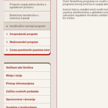
Osim Strateškog programa za ruralni raz
programa lovnog turizma te uzgoja jel
Program uzgoja jelena aksisa u
ograđenom prostoru
Izazovi koji su stavljeni pred ruralni t
usprkos poteškoćama u globalnim turistič
Budućnost tartufarstva u
zakonska regulativa Hrvatske uskladi 
Istarskoj županiji
EU tržištu.
Istraživačko-razvojni programi
Gospodarski program
Međunarodni program
Cesta autohtonih pasmina Istre
Službeni akti Društva
Misija i vizija
Pristup informacijama
Zaštita osobnih podataka
Sponzorstva i donacije
Suradnja s institucijama