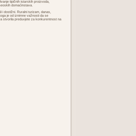
vanje tipičnih istarskih proizvoda,
 seoskih domaćinstava.
i i dostižni. Ruralni turizam, danas,
Stoga je od iznimne važnosti da se
a stvorila preduvjete za konkurentnost na