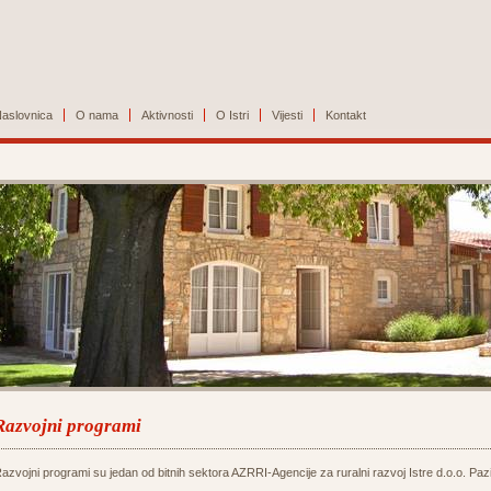
aslovnica
O nama
Aktivnosti
O Istri
Vijesti
Kontakt
Razvojni programi
azvojni programi su jedan od bitnih sektora AZRRI-Agencije za ruralni razvoj Istre d.o.o. Paz