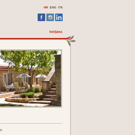
HR
ENG
ITA
Istrijana
in.