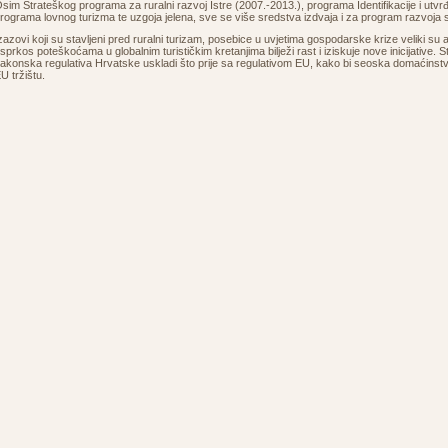
sim Strateškog programa za ruralni razvoj Istre (2007.-2013.), programa Identifikacije i utvrđi
rograma lovnog turizma te uzgoja jelena, sve se više sredstva izdvaja i za program razvoja
zazovi koji su stavljeni pred ruralni turizam, posebice u uvjetima gospodarske krize veliki su al
sprkos poteškoćama u globalnim turističkim kretanjima bilježi rast i iziskuje nove inicijative. 
akonska regulativa Hrvatske uskladi što prije sa regulativom EU, kako bi seoska domaćinstv
U tržištu.