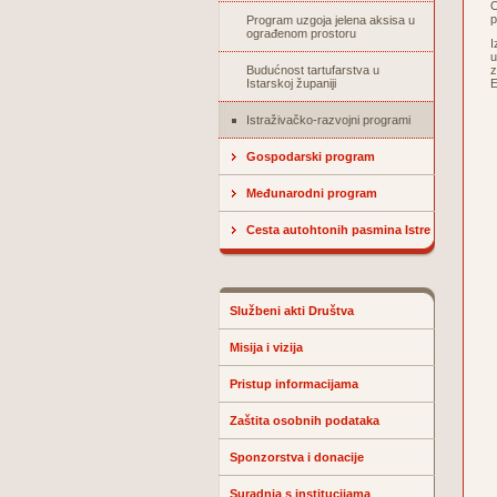
O
p
Program uzgoja jelena aksisa u
ograđenom prostoru
I
u
Budućnost tartufarstva u
z
Istarskoj županiji
E
Istraživačko-razvojni programi
Gospodarski program
Međunarodni program
Cesta autohtonih pasmina Istre
Službeni akti Društva
Misija i vizija
Pristup informacijama
Zaštita osobnih podataka
Sponzorstva i donacije
Suradnja s institucijama