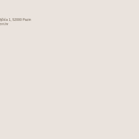
 Ujčića 1, 52000 Pazin
zrri.hr