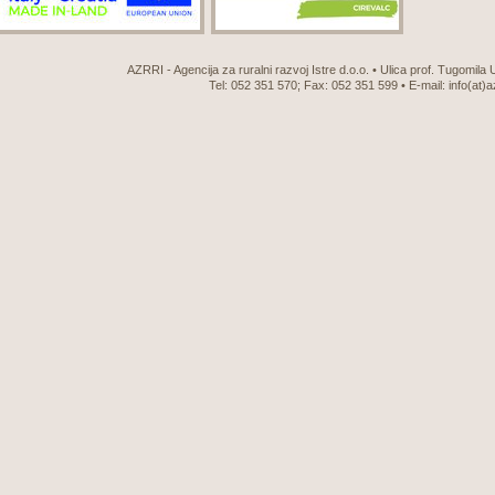
AZRRI - Agencija za ruralni razvoj Istre d.o.o. • Ulica prof. Tugomila
Tel: 052 351 570; Fax: 052 351 599 • E-mail:
info(at)a