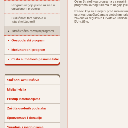
Osim Strateškog programa za ruralni raz
programa lovnog turizma te uzgoja jel
Program uzgoja jelena aksisa u
ograđenom prostoru
Izazovi koji su stavljeni pred ruralni t
usprkos poteškoćama u globalnim turistič
Budućnost tartufarstva u
zakonska regulativa Hrvatske uskladi 
Istarskoj županiji
EU tržištu.
Istraživačko-razvojni programi
Gospodarski program
Međunarodni program
Cesta autohtonih pasmina Istre
Službeni akti Društva
Misija i vizija
Pristup informacijama
Zaštita osobnih podataka
Sponzorstva i donacije
Suradnja s institucijama