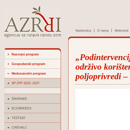
Naslovnica
O nama
Aktivnosti
Razvojni program
„Podintervenci
Gospodarski program
održivo korište
Međunarodni program
poljoprivredi –
SP ZPP 2023.-2027.
ŠAVRINKE
ECOBREEDS
TESTEAT
CIREVALC