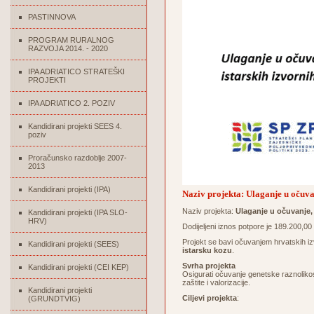
PASTINNOVA
PROGRAM RURALNOG
RAZVOJA 2014. - 2020
IPA ADRIATICO STRATEŠKI
PROJEKTI
IPA ADRIATICO 2. POZIV
Kandidirani projekti SEES 4.
poziv
Proračunsko razdoblje 2007-
2013
Kandidirani projekti (IPA)
Naziv projekta: Ulaganje u očuvan
Naziv projekta:
Ulaganje u očuvanje, 
Kandidirani projekti (IPA SLO-
HRV)
Dodijeljeni iznos potpore je 189.200,0
Projekt se bavi očuvanjem hrvatskih izv
Kandidirani projekti (SEES)
istarsku kozu
.
Svrha projekta
Kandidirani projekti (CEI KEP)
Osigurati očuvanje genetske raznolikos
zaštite i valorizacije.
Kandidirani projekti
Ciljevi projekta
:
(GRUNDTVIG)