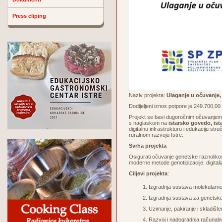
Press cliping
Naziv projekta:
Ulaganje u očuvanje, 
Dodijeljeni iznos potpore je 249.700,0
Projekt se bavi dugoročnim očuvanjem, 
s naglaskom na
istarsko govedo, is
digitalnu infrastrukturu i edukaciju st
ruralnom razvoju Istre.
Svrha projekta
Osigurati očuvanje genetske raznolikos
moderne metode genotipizacije, digitali
Ciljevi projekta
:
Izgradnja sustava molekularne v
Izgradnja sustava za genetsku 
Uzimanje, pakiranje i skladišt
Razvoj i nadogradnja račun