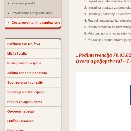
Izgradnja sustava molekularne ve
Završeni projekti
Izgradnja sustava za genetsku 
Projektiranje i projektne ideje
Uzimanje, pakiranje i skladišt
Razvoj i nadogradnja račun
Cesta autohtonih pasmina Istre
Izrada protokola za održavanje 
Valorizacija i promocija autoht
Edukacija i osposobljavanje dje
Službeni akti Društva
Misija i vizija
„Podintervencija 70.05.02.
izvora u poljoprivredi – I
Pristup informacijama
Zaštita osobnih podataka
Sponzorstva i donacije
Suradnja s institucijama
Propisi za agroturizme
Otvoreni natječaji
Održani seminari
Dokumenti