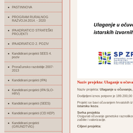
PASTINNOVA
PROGRAM RURALNOG
RAZVOJA 2014. - 2020
IPA ADRIATICO STRATEŠKI
PROJEKTI
IPA ADRIATICO 2. POZIV
Kandidirani projekti SEES 4.
poziv
Proračunsko razdoblje 2007-
2013
Kandidirani projekti (IPA)
Naziv projekta: Ulaganje u očuvan
Naziv projekta:
Ulaganje u očuvanje, 
Kandidirani projekti (IPA SLO-
HRV)
Dodijeljeni iznos potpore je 189.200,0
Projekt se bavi očuvanjem hrvatskih izv
Kandidirani projekti (SEES)
istarsku kozu
.
Svrha projekta
Kandidirani projekti (CEI KEP)
Osigurati očuvanje genetske raznolikos
zaštite i valorizacije.
Kandidirani projekti
Ciljevi projekta
:
(GRUNDTVIG)