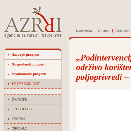
Naslovnica
O nama
Aktivnosti
Razvojni program
„Podintervenci
Gospodarski program
održivo korište
Međunarodni program
poljoprivredi –
SP ZPP 2023.-2027.
ŠAVRINKE
ECOBREEDS
TESTEAT
CIREVALC