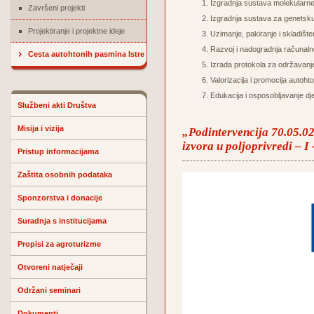
Izgradnja sustava molekularne ve
Završeni projekti
Izgradnja sustava za genetsku 
Projektiranje i projektne ideje
Uzimanje, pakiranje i skladišt
Razvoj i nadogradnja račun
Cesta autohtonih pasmina Istre
Izrada protokola za održavanje 
Valorizacija i promocija autoht
Edukacija i osposobljavanje dje
Službeni akti Društva
Misija i vizija
„Podintervencija 70.05.02.
izvora u poljoprivredi – I
Pristup informacijama
Zaštita osobnih podataka
Sponzorstva i donacije
Suradnja s institucijama
Propisi za agroturizme
Otvoreni natječaji
Održani seminari
Dokumenti