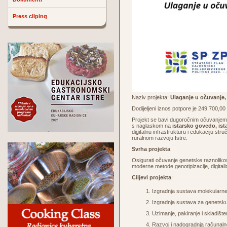
Press cliping
Naziv projekta:
Ulaganje u očuvanje, 
Dodijeljeni iznos potpore je 249.700,0
Projekt se bavi dugoročnim očuvanjem, 
s naglaskom na
istarsko govedo, is
digitalnu infrastrukturu i edukaciju st
ruralnom razvoju Istre.
Svrha projekta
Osigurati očuvanje genetske raznolikos
moderne metode genotipizacije, digitali
Ciljevi projekta
:
Izgradnja sustava molekularne v
Izgradnja sustava za genetsku 
Uzimanje, pakiranje i skladišt
Razvoj i nadogradnja račun